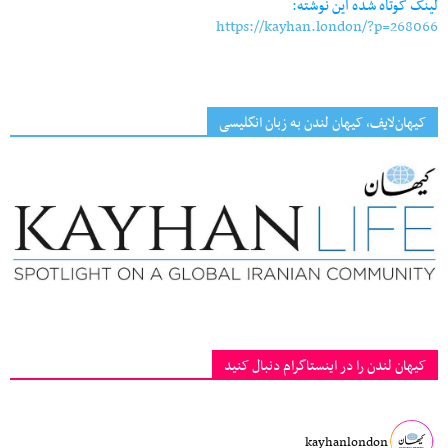
لینک کوتاه شده این نوشته:
https://kayhan.london/?p=268066
کیهان‌لایف، کیهان لندن به زبان انگلیسی
کیهان لندن را در اینستاگرام دنبال کنید
kayhanlondon