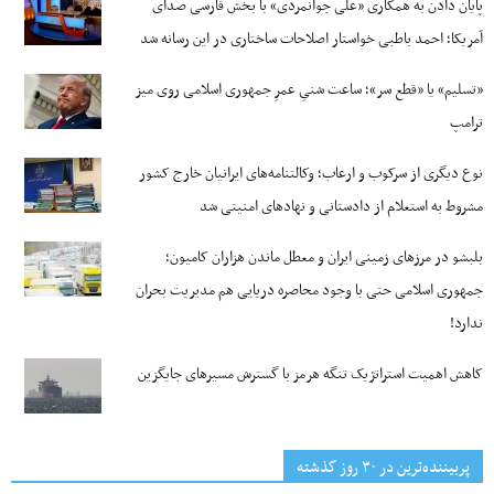
پایان دادن به همکاری «علی جوانمردی» با بخش فارسی صدای
آمریکا؛ احمد باطبی خواستار اصلاحات ساختاری در این رسانه شد
«تسلیم» یا «قطع سر»؛ ساعت شنیِ عمرِ جمهوری اسلامی روی میز
ترامپ
نوع دیگری از سرکوب و ارعاب؛ وکالتنامه‌های ایرانیان خارج کشور
مشروط به استعلام از دادستانی و نهادهای امنیتی شد
بلبشو در مرزهای زمینی ایران و معطل ماندن هزاران کامیون؛
جمهوری اسلامی حتی با وجود محاصره دریایی هم مدیریت بحران
ندارد!
کاهش اهمیت استراتژیک تنگه‌ هرمز با گسترش مسیرهای جایگزین
پربیننده‌ترین‌ در ۳۰ روز گذشته