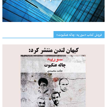
فروش کتاب «سوریه: چاله عنکبوت»