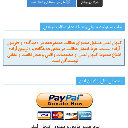
بارگذاری بیشتر
ما را در اینستاگرام دنبال کنید
سلب مسئولیت حقوقی و شرط انتشار مطالب دریافتی
کیهان لندن مسئول محتوای مطالب منتشرشده در «دیدگاه» و «تریبون
آزاد» نیست. شرط انتشار مطالب در بخش «دیدگاه» و «تریبون آزاد»
اطلاع محفوظ کیهان لندن از مشخصات واقعی و محل اقامت و نشانی
نویسندگان است.
پشتیبانی مالی از کیهانِ لندن
تنها منبع مادی و معنوی کیهان لندن