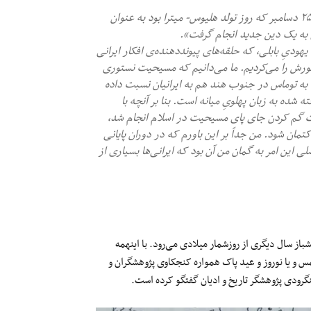
- آرمین لنگرودی: «برای اولین بار در سال ۳۵۸ میلادی بود که روز ۲۵ دسامبر که روز تولد هلیوس‌-‌ میترا بود به عنوان
 به یک دین جدید انجام گرفت».
ودیِ بابلی، که حلقه‌های پیونددهنده‌ی افکار ایرانی
صورش را می‌کردیم. ما می‌دانیم که مسیحیت نستوری
ه توماس در جنوب هند هم به ایرانیان نسبت داده
ده به زبان پهلویِ میانه است. بنا بر آنچه با
هت گم کردن جای پای مسیحیت در اسلام انجام شد،
کتمان شود. من جداً بر این باورم که در دوران پایانی
 این امر به گمان من آن بود که ایرانی‌ها بسیاری از
جهان به پیشباز سال دیگری از روزشمار میلادی می‌رود. با اینهمه
سمس و یا نوروز و عید پاک همواره کنجکاوی پژوهشگران و
گرودی پژوهشگر تاریخ و ادیان گفتگو کرده است.