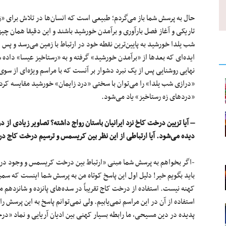
حال به پرسش شما باز می‌گردم؛ طبیعی است که انسان‌ها در تلاش برای «ز
تاریکی و آغاز فصل بارآوری و برآمدن خورشید باشند و این دقیقا همان چی
شب یلدا خورشید به پایین‌ترین نقطه خود در ارتباط با زمین می‌رسد و پس ا
ایده‌ای که بعدها از «برآمدن خورشید» گرفته و به «رستاخیز عیسا» داده
نهایی روشنایی پس از یک نبرد دشوار بر آنست که با مراسم ویژه‌ای از سوی 
«دردهای زه رستاخیز» یاد می‌شود.
–
آیا تزیین درخت کاخ نزد ایرانیان باستان رواج داشته؟ تصاویر زیادی 
دیده می‌شود. آیا ارتباطی از این نظر بین کریسمس و ترسیم درخت کاج در 
-اگر بخواهم به پرسش شما مبنی «ارتباط بین درخت کریسمس و وجود درخت
باید بگویم خیر! دلیل اول این پاسخ کوتاه من به پرسش شما اینست که س
کهنه نیست. استفاده از درخت کاج تقریباً در سده‌های پانزده و شانزدهم م
استفاده از آن در این مراسم نمی‌یابیم. ولی نمی‌توانم پاسخ به این پرسش را
پدیده در دین مسیحی، ما رابطه بسیار کهنی بین ادیان آریایی و نماد «در