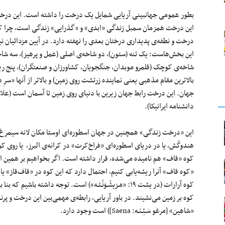
بطور عمومی جهانبینی آریایی شمایل یک درخت را داشته است. این درخت
این درخت همزمان سمبل زندگی «ابدی» و «گذرایی» زندگی است، چرا که
درخت و نطفه‌ی پدیداری درختان بعدی را نهفته دارد. در آیین مزدائیان 
این بخش‌هاست: یک تنه (ستون)، دو شاخه‌ی اصلی (عمل و پرهیز)، سه شاخه
شاخه‌ی کوچک (قلمرو موبدان، جنگجویان، کشاورزان و صنعتگران)، پنج ریش
بالاترین مقام مذهبی یعنی نماینده زرتشت روی زمین) و بالاتر از آنها «سرِ 
دانشنامه ایرانیکا).
هندوکُش، یا در دریای اسطوره‌ای «فراخ‌کرت» در کرانه‌ی البرز، یا روی کوه ا
کوه «قاف» هم نامیده می‌شده، قرار داشته است. اگر بخواهیم بر همین احتم
«کوه قاف» آنرا ریشه‌یابی کنیم، احتمال دارد که این کوه در «قاف‌قاز» ی
کوه آرارات (در یشت ۱۹: «مَـزیشْـوَنْـتَـه») است. توجه داشته
کوه بر زمین می‌نشیند. در باور آریایی، رابطه‌ی مهمی‌بین این درخت و پر
«شاهین» [مرغو سَـئِـنَـه: Saena]) است وجود دارد.