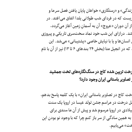
ندگی» و «رستگاری» خواهان پایان یافتن فصل سرما و
زیست که در فردای شب طولانی یلدا اتفاق می‌افتد. در
ز آن دوران «عروج» آن به آسمانِ زمین آغاز می‌گردد،
 شد. درازای این شب خود نماد سخت‌سری تاریکی و پیروزی
انسان‌ها و یا با نیایش خاصی «پشتیبانی» می‌شد. این
«درازی شب یلدا» را می‌توان با سختی «درد زایمان» خورشید مقایسه کرد که در انجیل متا (بخش ۲۴ بندهای ۶ تا ۱۳) نیز از آن با نام
از درخت تزیین شده کاج در سنگ‌نگاره‌های تخت جمشید
تصاویر باستانی ایران وجود دارد؟
 کاج در تصاویر باستانی ایران» با یک کلمه پاسخ بدهم،
مبل درخت در مراسم جشن تولد عیسا در اروپا یک سنت
یلادی در اروپا مرسوم شد و پیش از آن ما سندی برای
 به همین سادگی از سر باز کنم چرا که با وجود نو بودن این
خت» می‌یابیم.