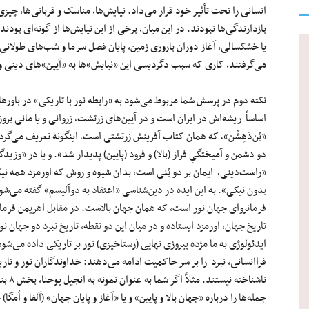
انسانی را تحت تأثیر خود قرار می‌داد. نیایش‌ها، مناسک و قربانی‌ها، چیزی
بازدارندگی‌ها نبودند. در این میان، برخی از این نیایش‌ها از گونه‌ای بود
یا خشکسالی، آغاز دوران باروری زمین، پایان فصل سرما و شب‌های طولانی
می‌گرفتند، کاری که سبب دگردیسی این «نیایش‌»ها به «آیین»‌های دینی و
نکته دوم در پرسش شما مربوط می‌شود به «رابطه نور با تاریکی» در باورها
اساساً ریشه‌اش در ایران است و در آیین‌های زرتشت، زروانی و یا مانی بروز
«راست‌دینی، ایمان بر دو بُنی است، بدان شیوه و روش که اورمزد همه ن
بدون نیکی». به این ایده در دین‌شناسی «اعتقاد به دوآلیسم» گفته می‌شود
فرمانروای جهان نور است، که همان جهان بالاست. در مقابل اهریمن فرمان
تاریخ جهان، اورمزد ایستاده و در میان این دو نقطه، تاریخ نبرد دو جهان ن
ایدئولوژی به ما مژده پیروزی نهایی (رستاخیزی) نور بر تاریکی داده می‌شود، 
فراانسانی، نبرد را بر سر حاکمیت ادامه می‌دهند: خداوندگاران نور و تار
جمله‌ها را درباره «جهان بالا و پایین» و یا «آغاز و پایان جهان» (آلفا و اُمگا