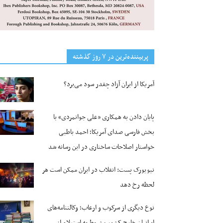
پربیننده‌ترین‌ در ۷ روز گذشته
آمریکا از ایران آزاد چقدر سود می‌برد؟
پایان دادن به همکاری «علی جوانمردی» با
بخش فارسی صدای آمریکا؛ احمد باطبی
خواستار اصلاحات ساختاری در این رسانه شد
نیویورک پست: انقلاب در ایران ممکن است هر
لحظه رخ دهد
نوع دیگری از سرکوب و ارعاب؛ وکالتنامه‌های
ایرانیان خارج کشور مشروط به استعلام از