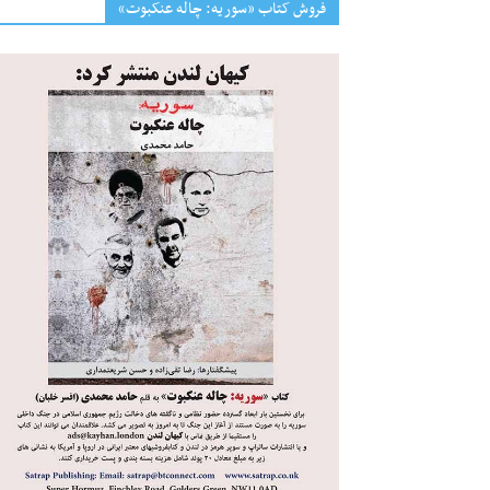
فروش کتاب «سوریه: چاله عنکبوت»