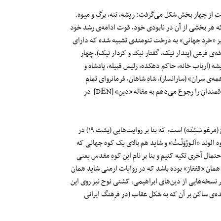
 از چهار بخش شکل می‌گرفت: ریشه، تنه، برگ و میوه.
 هر بخشی از آن در نابودی خود، قوت ادامه‌ی رشد خود
نیز «خرد جهانی» به درخت تنومندی تشبیه شده که دارای
‌ی فرعی (پندار نیک، گفتار نیک و کردار نیک)، چهار
ه (ارباب خانه، حاکم دهکده، رئیس قبیله، پادشاه و
همه‌ی سران» (سارانسار)، شاهِ شاهان، فرمانروای تمام
جهان. این درخت رابط جهان زیرین با دنیای روی زمین تا آسمان است (علاقمندان را رجوع می‌دهم به مقاله «دین» [DĒN] در
این «درخت زندگی» همچنین در جهان اسطوره‌ای اوستا مکان لانه سیمرغ (مرغو سَـئِـنَـه) است، که بنا بر روایت‌هایی (یشت ۱۹) در
لوند «اَئـورْوَنْــتْ» و شاید هم بالای یک کوه جهانی که
ال آخری تکیه کنیم و بنا بر نامِ این کوهِ مقدس یعنی
ا همان «قفقاز» بوده باشد که در روایات ارمنی شاید همان
 باشیم که بنا بر نسخه‌هایی از دین‌های ابراهیمی، کشتی نوح نیز روی این
نده‌ی ساکن بر آن که به شکل عقاب (در فرهنگ ایرانی