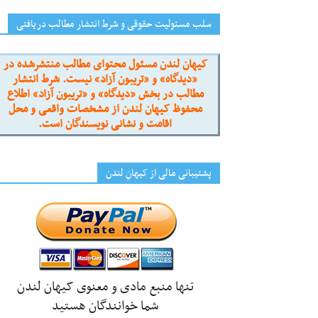
سلب مسئولیت حقوقی و شرط انتشار مطالب دریافتی
کیهان لندن مسئول محتوای مطالب منتشرشده در
«دیدگاه» و «تریبون آزاد» نیست. شرط انتشار
مطالب در بخش «دیدگاه» و «تریبون آزاد» اطلاع
محفوظ کیهان لندن از مشخصات واقعی و محل
اقامت و نشانی نویسندگان است.
پشتیبانی مالی از کیهانِ لندن
تنها منبع مادی و معنوی کیهان لندن
شما خوانندگان هستید