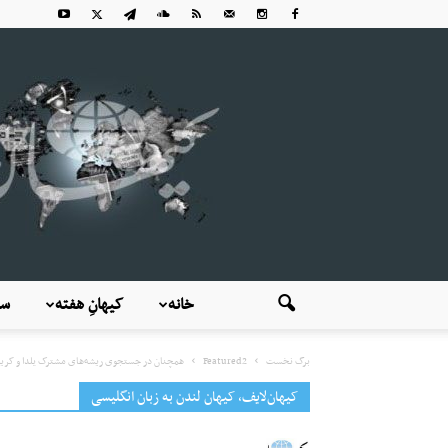
خانه
کیهانِ هفته
سی
برگ نخست
Featured2
همچنان در جستجوی ریشه‌های مشترک یلدا و کر
کیهان‌لایف، کیهان لندن به زبان انگلیسی