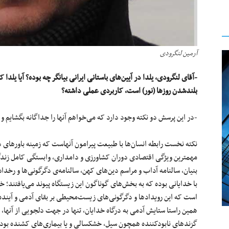
آرمین لنگرودی
-آقای لنگرودی، یلدا در آیین‌های باستانی ایرانی بیانگر چه بوده؟ آیا یلدا
بلندشدن روزها (نور) است، کاربردی عملی داشته؟
-در این پرسش دو نکته وجود دارد که می‌خواهم آنها را جداگانه بگشایم و
نکته نخست رابطه انسان‌ها با طبیعت پیرامون آنهاست که زمینه باورهای دی
مهمترین ویژگی اقتصادی دوران کشاورزی و دامداری، وابستگی کامل زندگ
بنیان، سالنامه‌ آداب و مراسم دین‌های کهن، سالنامه‌ی دگرگونی‌ها و رخدا
با خدایانی بوده که به بخش‌های گوناگون این زیستگاه پیوند می‌یافتند؛ خد
است که این رویدادها و دگرگونی‌های زیست‌محیطی بر بقای آدمی‌ و آینده او
همین راستا ستایش آدمی‌ به درگاه خدایان، تنها در جهت دلجویی از آنها، به 
گزندهای نابودکننده همچون سیل، خشکسالی و یا بیماری‌های کشنده بود. 