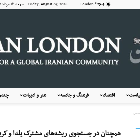
25.4
London
Friday, August 07, 2026 جمعه, ۱۶ مرداد ۱۴۰۵
C
است
اقتصاد
فرهنگ و جامعه
هنر و ادبیات
چندرس
KayhanLondon
یسمس
همچنان در جستجوی ریشه‌های مشترک یلدا و ک