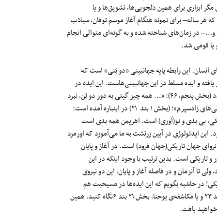
 مگر ابزاری برای همین دلجویی‌ها، تشویق‌ها و یا
ند که هر ساله– برای نمونه هنگام آغاز موسم توفان، سیلاب
 و…– در زمان‌های شناخته شده و به گونه‌ای متوالی انجام
 یا قومی شد.
ی انسان. این رابطه پایه جهانبینی «دو بُنی» است که
 یافته و ایده مسلط در این جهانبینی‌هاست. این ایده در
«بُن‌دَهِشْن»، که همان کتاب آفرینش زرتشتی است، اینگونه تعریف می‌گردد (بخش پنجم، ۴۶): «… همه چیز گیتی به دور دو بُن، نبرد
دو دشمن و آمیختگیِ فراز (بالا) و فرود (پایین) پدیدار شد». و یا در «وزیدگی‌های زادسپرم»؛ (بخش ۱ بند ۲۱) در اینباره آمده است:
یکی، بی بدی و نو(آوری) است. اهریمن همه بدی است
. این ایدئولوژی در آیین زرتشت به ما می‌آموزد که اورمزد
روای جهان تاریکی(جهان فرود) است. در آغاز و پایان
ور و تاریکی است. بدین ترتیب با وجود اینکه در این
ولی تا آنزمان و در فاصله آغاز و پایان، این دو نیروی
یکی! در حاشیه بگویم که این ایده‌ها در مسیحیت هم
ناشناخته نیستند. مثلاً اگر شما به عنوان نمونه به انجیل یوحنا، بخش ۸ بند ۲۳ و یا مکاشفه‌ی یوحنا، بخش ۲۱ بند ۶نگاه کنید، همین
) خواهید یافت.