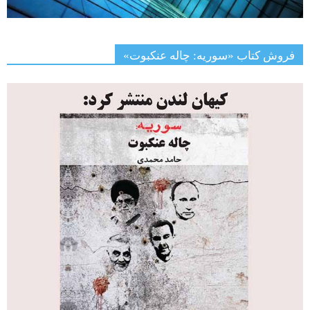
فروش کتاب «سوریه: چاله عنکبوت»