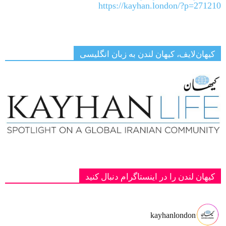
https://kayhan.london/?p=271210
کیهان‌لایف، کیهان لندن به زبان انگلیسی
کیهان لندن را در اینستاگرام دنبال کنید
kayhanlondon