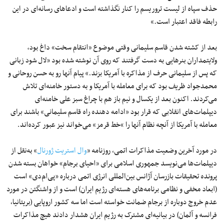
حذف سپاه از لیست تروریسم را کنار نگذاشته است و ادعاهای رسانه‌ای در این
رابطه فاقد اعتبار است.»
بعد از کشته شدن قاسم سلیمانی وقتی موضوع «انتقام سخت» داغ بود،
ولایتمداران بنرهایی به دست گرفتند که روی آن نوشته شده بود «لال شود زبانی
که پس از سلیمانی حرف از مذاکره با آمریکا بزند.» پیام آنها رو به حسن روحانی و
محمدجواد ظریف بود که برای معامله با آمریکا و به دستور خامنه‌ای تلاش
می‌کردند. اکنون بعد از یکسال و نیم باز هم با چراغ سبز علی خامنه‌ای
دیپلمات‌های انقلابی که قرار بود «ادامه دهنده راه قاسم سلیمانی» باشند برای
معامله با آمریکا از آنچه نظام آنها را »خط قرمز» می‌خواند نیز عبور کرده‌اند.
در مورد آخرین وضعیت مذاکرات اتمی، روزنامه «
وال استریت ژورنال
» به‌نقل از
دیپلمات‌ها می‌نویسد جمهوری اسلامی برای «احیای برجام» خواهان بسته شدن
پرونده تحقیقات بازرسان آژانس بین‌المللی انرژی اتمی درباره «پی‌ام‌دی» است
(ابعاد مخفی و نظامی برنامه‌های هسته‌ای رژیم ایران) است و از واشنگتن در مورد
عدم خروج دوباره از برجام ضمانت خواسته است اما سه کشور اروپایی (بریتانیا،
فرانسه و آلمان) در بیانیه‌ای مشترک به رژیم ایران هشدار دادند هیچ مذاکرات