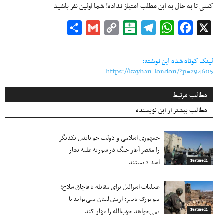
کسی تا به حال به این مطلب امتیاز نداده! شما اولین نفر باشید
Share
Gmail
Copy
Balatarin
Telegram
WhatsApp
Facebook
X
Link
لینک کوتاه شده این نوشته:
https://kayhan.london/?p=294605
مطالب مرتبط
مطالب بیشتر از این نویسنده
جمهوری اسلامی و دولت جو بایدن یکدیگر
را مقصر آغاز جنگ در سوریه علیه بشار
اسد دانستند
Featured1
عملیات اسرائیل برای مقابله با قاچاق سلاح؛
نیویورک تایمز: ارتش لبنان نمی‌تواند یا
نمی‌خواهد حزب‌الله را مهار کند
Featured1