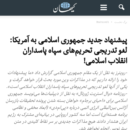
برگ نخست
Featured1
پیشنهاد جدید جمهوری اسلامی به آمریکا:
لغو تدریجی تحریم‌های سپاه پاسداران
انقلاب اسلامی!
-رویترز به نقل از یک مقام جمهوری اسلامی گزارش داد «ما پیشنهادات
خود را ارائه داریم که در مذاکرات وین مورد بحث قرار خواهد گرفت و
یکی از آنها لغو تدریجی تحریم‌های سپاه پاسداران انقلاب اسلامی است».
-روزنامه «وال استریت ژورنال» به‌ نقل از دیپلمات‌ها می‌نویسد جمهوری
اسلامی برای «احیای برجام» خواهان بسته شدن پرونده تحقیقات بازرسان
آژانس بین‌المللی انرژی اتمی درباره «پی‌ام‌دی» (ابعاد مخفی و نظامی
برنامه‌ هسته‌ای) است اما سه کشور اروپایی در بیانیه‌ای مشترک به رژیم
ایران هشدار دادند هیچ مذاکرات جدیدی بر سر نقاط کلیدی در متن
پیش‌نویس انجام نخواهد شد.