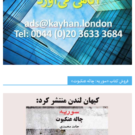
فروش کتاب «سوریه: چاله عنکبوت»