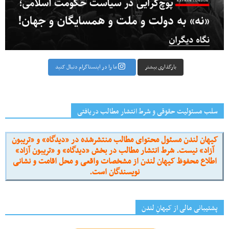
بارگذاری بیشتر
ما را در اینستاگرام دنبال کنید
سلب مسئولیت حقوقی و شرط انتشار مطالب دریافتی
کیهان لندن مسئول محتوای مطالب منتشرشده در «دیدگاه» و «تریبون
آزاد» نیست. شرط انتشار مطالب در بخش «دیدگاه» و «تریبون آزاد»
اطلاع محفوظ کیهان لندن از مشخصات واقعی و محل اقامت و نشانی
نویسندگان است.
پشتیبانی مالی از کیهانِ لندن