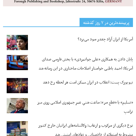
پربیننده‌ترین‌ در ۷ روز گذشته
آمریکا از ایران آزاد چقدر سود می‌برد؟
پایان دادن به همکاری «علی جوانمردی» با بخش فارسی صدای
آمریکا؛ احمد باطبی خواستار اصلاحات ساختاری در این رسانه شد
نیویورک پست: انقلاب در ایران ممکن است هر لحظه رخ دهد
«تسلیم» یا «قطع سر»؛ ساعت شنیِ عمرِ جمهوری اسلامی روی میز
ترامپ
نوع دیگری از سرکوب و ارعاب؛ وکالتنامه‌های ایرانیان خارج کشور
مشروط به استعلام از دادستانی و نهادهای امنیتی شد