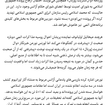
روزنامه «وال‌استریت ژورنال» همچنین می‌نویسد احتمال ارجاع پرونده جمهوری
اسلامی به شورای امنیت توسط اعضای شورای حکام آژانس وجود دارد. این در
حالیست که محمد اسلامی رئیس سازمان انرژی اتمی جمهوری اسلامی تهدید
کرده اگر پرونده «پی‌ام‌دی» بسته نشود، دوربین‌های مربوط به بخش‌های کلیدی
برنامه‌های اتمی نیز خاموش خواهد شد.
هرچند میخائیل اولیانوف نماینده پریشان احوال روسیه مذاکرات اتمی دوباره
صحبت از «پیشرفت در گفتگوها» می‌کند اما لورنس نورمن خبرنگار «وال
استریت ژورنال» ۱۵ امرداد در یک رشته توییت نوشت «پیشرفتی که از آن صحبت
می‌شود، بیشتر به یک نرمش ذهنی شبیه است تا به اطلاعات از منبع اصلی.
حدس و گمان‌ در مورد به نتیجه رسیدن مذاکرات زیاد است اما واقعیت اینست
که هر چه زمان جلوتر می‌رود گزینه‌ها ضعیف‌تر می‌شوند.»
نورمن اشاره کرده بازرسی‌های پادمانی آژانس مربوط به منشاء آثار اورانیوم کشف
شده در سه سایت اعلام نشده در ایران است اما مقامات جمهوری اسلامی
خواستار بسته شدن این پرونده‌اند و بعید است که ۱+۵ تن به این خواسته بدهد.
آنها به جمهوری اسلامی گفته‌اند تحقیقات در این مورد در سریع‌ترین زمان ممکن
می‌بایست انجام شود و تمرکز بر سر مسائل فنی و نه سیاسی است. آنها از ایران