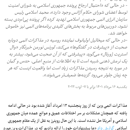
- در حالی که «احتمال ارجاع پرونده جمهوری اسلامی به شورای امنیت
توسط اعضای شورای حکام آژانس وجود دارد»، محمد اسلامی رئیس
سازمان انرژی اتمی جمهوری اسلامی تهدید کرده اگر پرونده پی‌ام‌دی بسته
نشود، دوربین‌های مربوط به بخش‌های کلیدی برنامه‌های اتمی نیز خاموش
خواهد شد.
-در حالی که میخائیل اولیانوف نماینده روسیه در مذاکرات اتمی دوباره
صحبت از «پیشرفت در گفتگوها» می‌کند، لورنس نورمن خبرنگار «وال
استریت ژورنال» می‌گوید «پیشرفتی که از آن صحبت می‌شود، بیشتر به
یک نرمش ذهنی شبیه است تا به اطلاعات از منبع اصلی. حدس و گمان‌
در مورد به نتیجه رسیدن مذاکرات زیاد است اما واقعیت اینست که هر
چه زمان جلوتر می‌رود گزینه‌ها ضعیف‌تر می‌شوند».
یکشنبه ۱۶ مرداد ۱۴۰۱ برابر با ۰۷ اوت ۲۰۲۲
مذاکرات اتمی وین که از روز پنجشنبه ۱۳ امرداد آغاز شده بود در حالی ادامه
یافته که همچنان مشکلات بر سر اختلافات عمیق و موانع عمده میان جمهوری
اسلامی و آمریکا حل نشده است. با این حال رویترز به نقل از یک مقام جمهوری
اسلامی
گزارش داد
«ما پیشنهادات خود را ارائه دادیم که در مذاکرات وین مورد