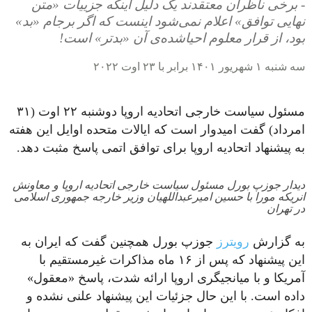
- برخی ناظران معتقدند یک دلیل اینکه جزییات «متن
نهایی توافق» اعلام نمی‌شود اینست که اگر برجام «بد»
بود، از قرار معلوم احیاشده‌ی آن «بدتر» است!
سه شنبه ۱ شهریور ۱۴۰۱ برابر با ۲۳ اوت ۲۰۲۲
مسئول سیاست خارجی اتحادیه اروپا دوشنبه ۲۲ اوت (۳۱
امرداد) گفت امیدوار است که ایالات متحده اوایل این هفته
به پیشنهاد اتحادیه اروپا برای توافق اتمی پاسخ مثبت دهد.
دیدار جوزپ بورل مسئول سیاست خارجی اتحادیه اروپا و معاونش
انریکه مورا با حسین امیرعبداللهیان وزیر خارجه جمهوری اسلامی
در تهران
به گزارش
رویترز
جوزپ بورل همچنین گفت که ایران به
این پیشنهاد که پس از ۱۶ ماه مذاکرات غیرمستقیم با
آمریکا و با میانجیگری اروپا ارائه شدت، پاسخ «معقول»
داده است. با این حال جزئیات این پیشنهاد علنی نشده و