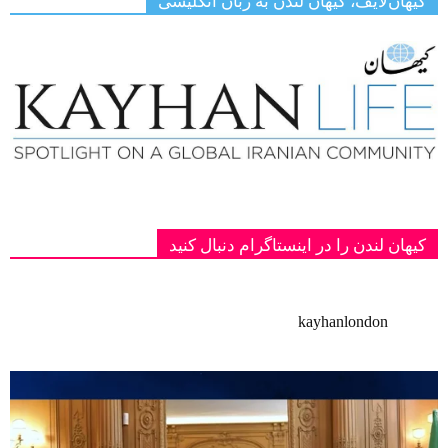
کیهان‌لایف، کیهان لندن به زبان انگلیسی
کیهان لندن را در اینستاگرام دنبال کنید
kayhanlondon