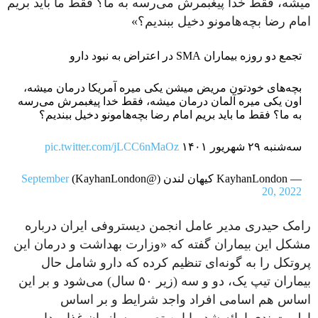
میشه، فقط خدا پیغبمرش می‌رسه به ما؟ فقط ما باید بریم
امام رضا بچه‌هامونو دخیل ببندیم؟»
تجمع دو روزه بیماران SMA در اعتراض به نبود دارو
بچه‌های خودتون مریض میشن یکی میره آمریکا درمان میشه،
اون یکی میره آلمان درمان میشه، فقط خدا پیغبمرش می‌رسه
به ما؟ فقط ما باید بریم امام رضا بچه‌هامونو دخیل ببندیم؟
سه‌شنبه ۲۹ شهریور ۱۴۰۱
pic.twitter.com/jLCC6nMaOz
— KayhanLondon کیهان لندن (@KayhanLondon)
September
20, 2022
رامک حیدری مدیر عامل انجمن دیستروفی ایران درباره
مشکل این بیماران گفته که «وزارت بهداشت و درمان این
پروتکل را به گونه‌ای تنظیم کرده که دارو شامل حال
بیماران تیپ یک، دو و سه (زیر ۵۰ سال) می‌شود و بر این
اساس هم اسامی افراد واجد شرایط و بر اساس
اولویت‌بندی ارائه شد. با این تصمیم سازمان غذا و دارو،