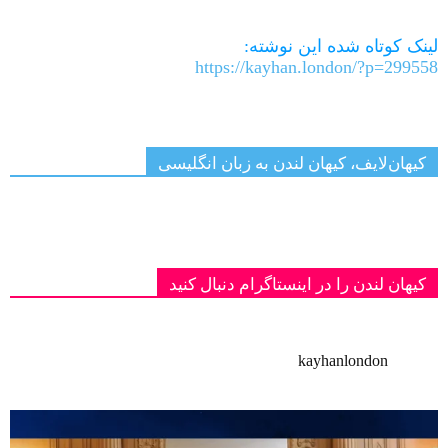
Link
لینک کوتاه شده این نوشته:
https://kayhan.london/?p=299558
کیهان‌لایف، کیهان لندن به زبان انگلیسی
کیهان لندن را در اینستاگرام دنبال کنید
kayhanlondon