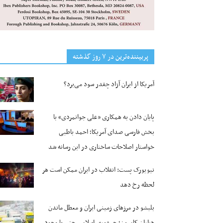
پربیننده‌ترین‌ در ۷ روز گذشته
آمریکا از ایران آزاد چقدر سود می‌برد؟
پایان دادن به همکاری «علی جوانمردی» با
بخش فارسی صدای آمریکا؛ احمد باطبی
خواستار اصلاحات ساختاری در این رسانه شد
نیویورک پست: انقلاب در ایران ممکن است هر
لحظه رخ دهد
بلبشو در مرزهای زمینی ایران و معطل ماندن
هزاران کامیون؛ جمهوری اسلامی حتی با وجود