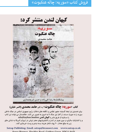
فروش کتاب «سوریه: چاله عنکبوت»