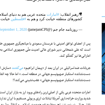
🎥رهبر انقلاب:
#امارات
متحده عربی هم به دنیای اسلام
کشورهای منطقه خیانت کرد و هم به
#فلسطین
خیانت 
— روزنامه جام جم (@jamejamCPI)
September 1, 2020
پس از امضای توافق امنیتی با عربستان سعودی با میانجیگری جمهوری خلق
است که علی شمخانی دبیر شورای‌ عالی امنیت ملّی جمهوری اسلامی به ابو
اماراتی‌ها نیز گفتگو کند.
جریانات ضداسرائیلی در ایران بعد از «پیمان ابراهیم»
می‌گفتند
«سازش اما
دست‌نشانده استکبار صهیونیسم جهانی در منطقه است.» اما حالا چه اتفاقی
دست‌نشانده استکبار صهیونیسم جهانی» عقب‌نشینی می‌کند؟!
امارات متحده عربی یکی از اصلی‌ترین راه‌های ورود ارز به بازار ایران اس
شدید وزارت خزانه‌داری آمریکا تبادلات ارزی و پولی مستقیم با ایران ندا
نقش حیاتی در دور زدن تحریم‌ها به نفع جمهوری اسلامی و انتقال پول به ا