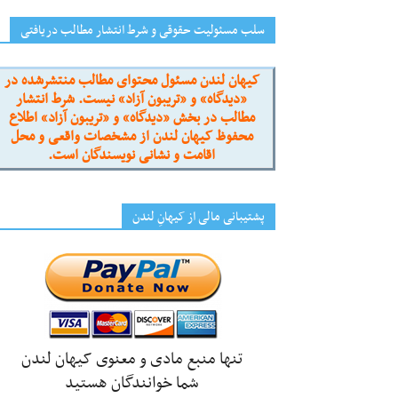
سلب مسئولیت حقوقی و شرط انتشار مطالب دریافتی
کیهان لندن مسئول محتوای مطالب منتشرشده در
«دیدگاه» و «تریبون آزاد» نیست. شرط انتشار
مطالب در بخش «دیدگاه» و «تریبون آزاد» اطلاع
محفوظ کیهان لندن از مشخصات واقعی و محل
اقامت و نشانی نویسندگان است.
پشتیبانی مالی از کیهانِ لندن
تنها منبع مادی و معنوی کیهان لندن
شما خوانندگان هستید