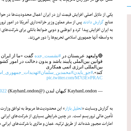
یکی از دلایل اصلی افزایش قیمت ارز در ایران اعمال محدودیت‌ها در حواله
منابع
گزارش دادند
پس از سفر معاون وزیر خزانه‌داری آمریکا در امور تر
به ایران افزایش پیدا کرد و ابوظبی و دوبی ضوابط بانکی برای شرکت‌های 
به واسطه آنها جمهوری اسلامی تحریم‌ها را دور می‌زند.
🔴ولیعهد عربستان در
#نشست_جده
گفت «ما از ایران 
قوانین بین‌الملی پایبند باشد و بدون دخالت در امور کشو
بین‌المللی انرژی اتمی همکاری
کند».
#جو_بایدن
#محمدبن_سلمان
#تهدیدات_جمهوری_اس
pic.twitter.com/M7t3EvPRAC
— KayhanLondon کیهان لندن (@KayhanLondon)
2022
به گزارش وبسایت «
تحلیل بازار
» این محدودیت‌ها مربوط به توافق وزارت خزا
تأمین مالی تروریسم است. در چنین شرایطی بسیاری از شرکت‌های ایرانی 
امارات مجبور شده‌اند از طریق ترکیه، عمان و مالزی با شرکت‌های ایرانی م