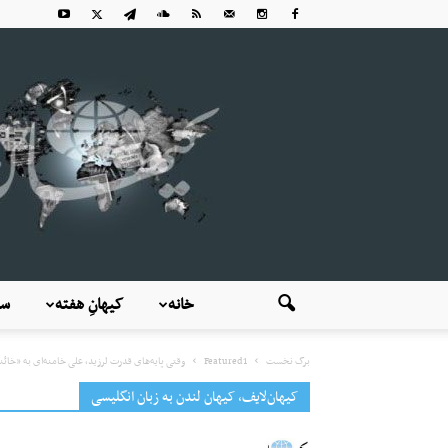
خانه
کیهانِ هفته
سی
برگ نخست
Featured1
وقتی پایه‌های قدرت لرزید، علی خامنه‌ای به «خائنا
کیهان‌لایف، کیهان لندن به زبان انگلیسی