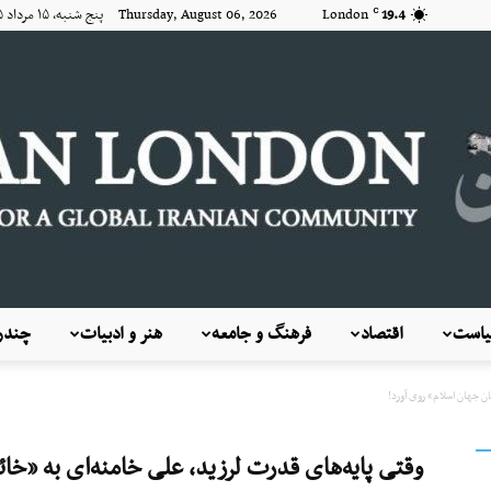
19.4
London
Thursday, August 06, 2026 پنج شنبه, ۱۵ مرداد ۱۴۰۵
C
است
اقتصاد
فرهنگ و جامعه
هنر و ادبیات
چندرس
KayhanLondon
ن جهان اسلام» روی آورد!
وقتی پایه‌های قدرت لرزید، علی خامنه‌ای به «خائ