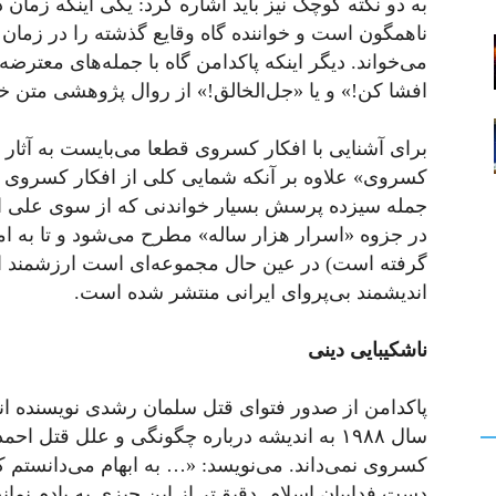
به دو نکته کوچک نیز باید اشاره کرد: یکی اینکه زمان
ناهمگون است و خواننده گاه وقایع گذشته را در زمان گ
می‌خواند. دیگر اینکه پاکدامن گاه با جمله‌های معترض
افشا کن!» و یا «جل‌الخالق!» از روال پژوهشی متن خ
برای آشنایی با افکار کسروی قطعا می‌بایست به آثار
کسروی» علاوه بر آنکه شمایی کلی از افکار کسروی و
جمله سیزده پرسش بسیار خواندنی که از سوی علی اکب
در جزوه «اسرار هزار ساله» مطرح می‌شود و تا به ام
گرفته است) در عین حال مجموعه‌ای است ارزشمند از 
اندیشمند بی‌پروای ایرانی منتشر شده است.
ناشکیبایی دینی
پاکدامن از صدور فتوای قتل سلمان رشدی نویسنده انگ
سال ۱۹۸۸ به اندیشه درباره چگونگی و علل قتل
کسروی نمی‌داند. می‌نویسد: «… به ابهام می‌دانستم
دست فداییان اسلام. دقیق‌تر از این چیزی به یادم نماند