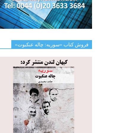
فروش کتاب «سوریه: چاله عنکبوت»