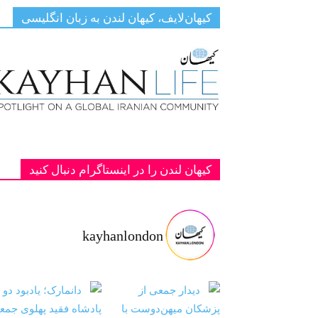
کیهان‌لایف، کیهان لندن به زبان انگلیسی
کیهان لندن را در اینستاگرام دنبال کنید
kayhanlondon
ت با شاهزا
‏‏‏ ‏‏ ‏ دانمارک؛ یادبود دو پادشاه فقید پهلوی ج