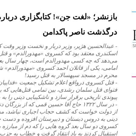
بازنشر؛ «لغت جن»! کتابگزاری دربا
کیهان
درگذشت ناصر پاکدامن
- عبدالحسین هژیر، وزیر دربار و نخست وزیر وقت ک
اسکندری معتقد بود که کسروی «مهدورالدم» و قتل
لندن
امامی، یکی از قاتلان احمد کسروی «مهدورالدم» ش
محرم در مسجد سپهسالار به قتل رسید!
- قتل کسروی درواقع اعلام تشکیل جمعیت «فداییان 
فتوای قتل سلمان رشدی، بین تمامی قتل‌هایی که به د
پیوندی تاریخی برقرار سازد و ناشکیبایی دینی را ب
- در سال ۱۳۲۲ حاج آقا حسین قمی که از بزرگ
از دولت خواست که کشف حجاب اجباری نباشد، مد
دینی به دروس دبستان و دبیرستان افزوده و دست ح
کسروی دو سال بعد گروه هایی را که دم از مبارزه ب
استقبال کردند به باد انتقاد گرفت و خطاب به حزب