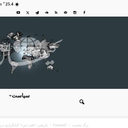
C
n
25.4
سیاست
برگ نخست
Featured2
بازنشر؛ «لغت جن»! کتابگزاری در