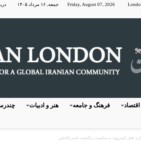
Londo
Friday, August 07, 2026 جمعه, ۱۶ مرداد ۱۴۰۵
دربا
اقتصاد
فرهنگ و جامعه
هنر و ادبیات
چندرسا
KayhanLondon
باره «قتل کسروی» به مناسبت درگذشت ناصر پاکدامن