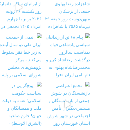
‏‏‏ ‏‏ ‏ نیمی از جمعیت ایران طی دو سال آینده به ز
شستگان در شوش جمعی از
‏‏‏ ‏‏ ‏ پوچ‌گرایی در سیاست حکومت اسلامی؛ «نه» به