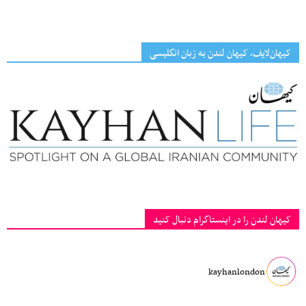
کیهان‌لایف، کیهان لندن به زبان انگلیسی
کیهان لندن را در اینستاگرام دنبال کنید
kayhanlondon