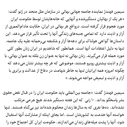
سیمین فهندژ نماینده جامعه جهانی بهائی در سازمان ملل متحد در ژنو گفت:
«هر یک از بهائیان دستگیرشده و آنهایی که خانه‌هایشان توسط حکومت ایران
مورد هجوم قرار گرفته است، درواقع هر بهائی در ایران، حکایت مادام‌العمری از
آزار و اذیت دارد که تمامی جنبه‌های زندگی آنها را تحت تأثیر قرار می‌دهد. این
داستان‌ها گواهی هولناک برای دهه‌ها آزار و شکنجه بی‌رحمانه علیه یک جامعه،
تنها به دلیل اعتقادات آنها است. همانطور که شاهدیم در ایران زنان بطور کلی
مورد حمله قرار می‌گیرند. زنان بهائی نه تنها به عنوان زن بلکه به عنوان بهائی، با
آزار و اذیت بیشتری روبرو هستند، موضوعی که هر چه بیشتر نشان می‌دهد که
چگونه امروزه همه ایرانیان تنها به خاطر شهامت در دفاع از عدالت و برابری با
آزار و اذیت و تبعیض مواجه می‌شوند.»
سیمین فهندژ گفت: «جامعه بین‌المللی باید حکومت ایران را در قبال نقض حقوق
بشر پاسخگو بداند. ۱۰ زنی که این هفته دستگیر شدند هیچ جرمی مرتکب
نشده‌اند. ده‌ها نفری که به سال‌ها زندان محکوم شده‌اند نیز بی‌گناه هستند. تنها
خواسته آنها خدمت به کشورشان است .اما بجای اینکه از مشارکت آنها استقبال
شود، آنها را پشت میله‌های زندان می‌اندازند. حکومت ایران کل اجتماع خود را