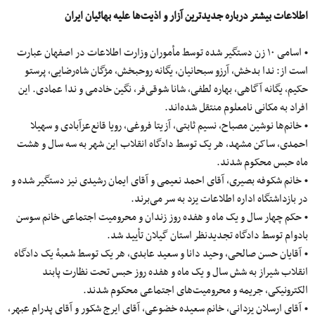
اطلاعات بیشتر درباره جدیدترین آزار و اذیت‌ها علیه بهائیان ایران
• اسامی ۱۰ زن دستگیر شده توسط مأموران وزارت اطلاعات در اصفهان عبارت
است از: ندا بدخش، آرزو سبحانیان، یگانه روحبخش، مژگان شاه‌رضایی، پرستو
حکیم، یگانه آگاهی، بهاره لطفی، شانا شوقی‌فر، نگین خادمی و ندا عمادی. این
افراد به مکانی نامعلوم منتقل شده‌اند.
• خانم‌ها نوشین مصباح، نسیم ثابتی، آزیتا فروغی، رویا قانع‌عزآبادی و سهیلا
احمدی، ساکن مشهد، هر یک توسط دادگاه انقلاب این شهر به سه سال و هشت
ماه حبس محکوم شدند.
• خانم شکوفه بصیری، آقای احمد نعیمی و آقای ایمان رشیدی نیز دستگیر شده و
در بازداشتگاه اداره اطلاعات یزد به سر می‌برند.
• حکم چهار سال و یک ماه و هفده روز زندان و محرومیت اجتماعی خانم سوسن
بادوام توسط دادگاه تجدید‌نظر استان گیلان تأیید شد.
• آقایان حسن صالحی، وحید دانا و سعید عابدی، هر یک توسط شعبهٔ یک دادگاه
انقلاب شیراز به شش سال و یک ماه و هفده روز حبس تحت نظارت پابند
الکترونیکی، جریمه و محرومیت‌های اجتماعی محکوم شدند.
• آقای ارسلان یزدانی، خانم سعیده خضوعی، آقای ایرج شکور و آقای پدرام عبهر،