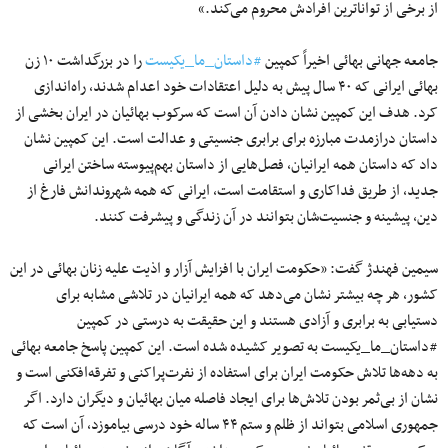
از برخی از تواناترین افرادش محروم می‌کند.»
جامعه جهانی بهائی اخیراً کمپین
#
داستان
_
ما
_
یکیست
را در بزرگداشت ۱۰ زن
بهائی ایرانی که ۴۰ سال پیش به دلیل اعتقادات خود اعدام شدند، راه‌اندازی
کرد. هدف این کمپین نشان‌ دادن آن است که سرکوب بهائیان در ایران بخشی از
داستان درازمدت مبارزه برای برابری جنسیتی و عدالت است. این کمپین نشان
داد که داستان همه ایرانیان، فصل‌هایی از داستان بهم‌پیوسته ساختن ایرانی
جدید، از طریق فداکاری و استقامت است، ایرانی که همه شهروندانش فارغ از
دین، پیشینه و جنسیت‌شان بتوانند در آن زندگی و پیشرفت کنند.
سیمین فهندژ گفت: «حکومت ایران با افزایش آزار و اذیت علیه زنان بهائی در این
کشور، هر چه بیشتر نشان می‌دهد که همه ایرانیان در تلاشی مشابه برای
دستیابی به برابری و آزادی هستند و این حقیقت به درستی در کمپین
#داستان_ما_یکیست به تصویر کشیده شده است. این کمپین پاسخ جامعه بهائی
به دهه‌ها تلاش حکومت ایران برای استفاده از نفرت‌پراکنی و تفرقه‌افکنی است و
نشان از بی‌ثمر بودن تلاش‌ها برای ایجاد فاصله میان بهائیان و دیگران دارد. اگر
جمهوری اسلامی بتواند از ظلم و ستم ۴۴ ساله خود درسی بیاموزد، آن است که