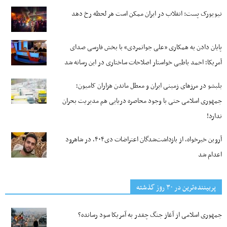
نیویورک پست: انقلاب در ایران ممکن است هر لحظه رخ دهد
پایان دادن به همکاری «علی جوانمردی» با بخش فارسی صدای
آمریکا؛ احمد باطبی خواستار اصلاحات ساختاری در این رسانه شد
بلبشو در مرزهای زمینی ایران و معطل ماندن هزاران کامیون؛
جمهوری اسلامی حتی با وجود محاصره دریایی هم مدیریت بحران
ندارد!
آروین خیرخواه، از بازداشت‌شدگان اعتراضات دی۴۰۴، در شاهرود
اعدام شد
پربیننده‌ترین‌ در ۳۰ روز گذشته
جمهوری اسلامی از آغاز جنگ چقدر به آمریکا سود رسانده؟