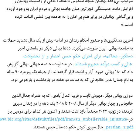
سرکوب بی‌وقفه بهائیان نتیجه معکوس داشته، آگاهی از وضعیت بهائیان را
افزایش داده، همبستگی قوی‌تری میان جامعه بهائی و مردم ایران به وجود آورده،
و بی‌گناهی بهائیان در برابر ظلم بی‌امان را به جامعه بین‌المللی اثبات کرده‌
است.»
آخرین دستگیری‌ها و صدور احکام زندان در ادامه بیش از یک سال تشدید حملات
به جامعه بهائی ایران صورت می‌گیرد. ده‌ها بهائی دیگر در ماه‌های اخیر
دستگیر، محاکمه، برای اجرای حکم حبس احضار و از تحصیلات
عالی و کسب درآمد محروم شده‌اند.
در ماه اوت، جامعه جهانی بهائی گزارش
داد که ۱۸۰ بهائی مورد آزار و اذیت قرار گرفته‌اند، از جمله یک پیرمرد ۹۰ ساله
به نام جمال‌الدین خانجانی که به مدت دو هفته در بازداشت و بازجویی بود.
دو زن بهائی دیگر، مهوش ثابت و فریبا کمال‌آبادی، که به همراه جمال‌الدین
خانجانی و چهار بهائی دیگر از سال ۲۰۰۸ تا ۲۰۱۸ یک دهه را در زندان سپری
کردند، در ژوئیه ۲۰۲۲ مجدداً بازداشت شدند و اکنون هر کدام برای دومین بار
در
ww.bic.org/sites/default/files/pdf/iran/an_unbelievable_injustice-
_persian_1.pdf
حال
سپری
کردن
حکم
ده
سال
حبس
هستند.