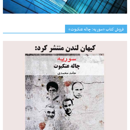
فروش کتاب «سوریه: چاله عنکبوت»