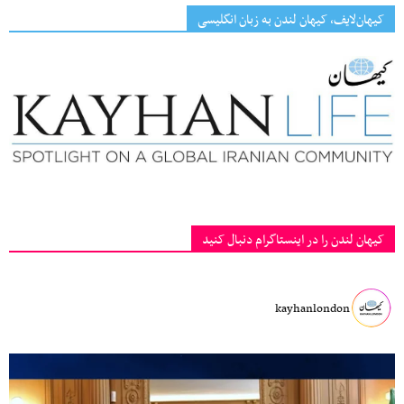
کیهان‌لایف، کیهان لندن به زبان انگلیسی
کیهان لندن را در اینستاگرام دنبال کنید
kayhanlondon