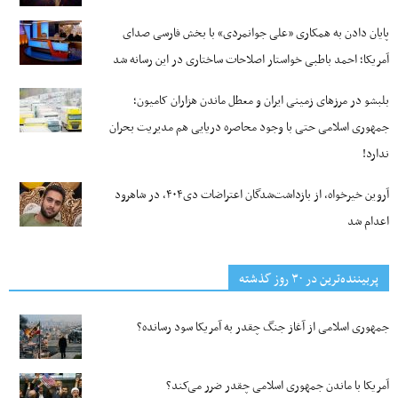
پایان دادن به همکاری «علی جوانمردی» با بخش فارسی صدای
آمریکا؛ احمد باطبی خواستار اصلاحات ساختاری در این رسانه شد
بلبشو در مرزهای زمینی ایران و معطل ماندن هزاران کامیون؛
جمهوری اسلامی حتی با وجود محاصره دریایی هم مدیریت بحران
ندارد!
آروین خیرخواه، از بازداشت‌شدگان اعتراضات دی۴۰۴، در شاهرود
اعدام شد
پربیننده‌ترین‌ در ۳۰ روز گذشته
جمهوری اسلامی از آغاز جنگ چقدر به آمریکا سود رسانده؟
آمریکا با ماندن جمهوری اسلامی چقدر ضرر می‌کند؟