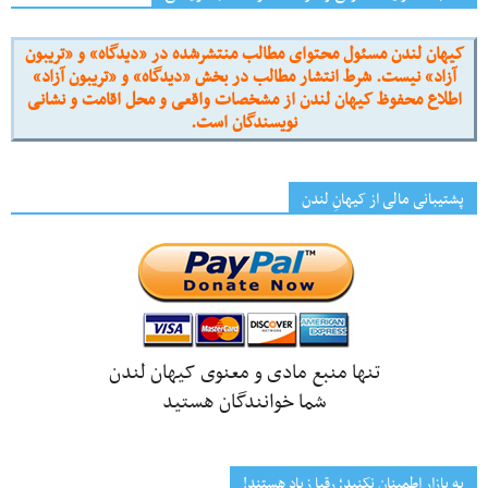
کیهان لندن مسئول محتوای مطالب منتشرشده در «دیدگاه» و «تریبون
آزاد» نیست. شرط انتشار مطالب در بخش «دیدگاه» و «تریبون آزاد»
اطلاع محفوظ کیهان لندن از مشخصات واقعی و محل اقامت و نشانی
نویسندگان است.
پشتیبانی مالی از کیهانِ لندن
تنها منبع مادی و معنوی کیهان لندن
شما خوانندگان هستید
به بازار اطمینان نکنید؛ رقبا زیاد هستند!