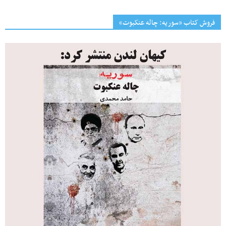
فروش کتاب «سوریه: چاله عنکبوت»