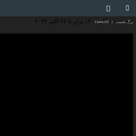
سه شنبه ۱ آبان ۱۴۰۳ برابر با ۲۲ اکتبر ۲۰۲۴
برگ نخست
Featured1