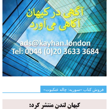
فروش کتاب «سوریه: چاله عنکبوت»