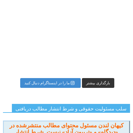
ه
بارگذاری بیشتر
ما را در اینستاگرام دنبال کنید
سلب مسئولیت حقوقی و شرط انتشار مطالب دریافتی
کیهان لندن مسئول محتوای مطالب منتشرشده در
«دیدگاه» و «تریبون آزاد» نیست. شرط انتشار