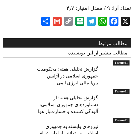
تعداد آرا:
۹
/ معدل امتیاز:
۴٫۷
Share
Gmail
Copy
Balatarin
Telegram
WhatsApp
Facebook
X
Link
مطالب مرتبط
مطالب بیشتر از این نویسنده
Featured1
گزارش تحلیلی هفته؛ محکومیت
جمهوری اسلامی در آژانس
بین‌المللی انرژی اتمی
Featured1
گزارش تحلیلی هفته؛ از
دستاوردهای جمهوری اسلامی:
آلودگی کشنده و خسارت‌بار هوا
Featured1
نیروهای وابسته به جمهوری
اسلامی می‌توانند پارلمان عراق