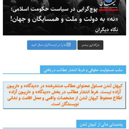
بارگذاری بیشتر
ما را در اینستاگرام دنبال کنید
سلب مسئولیت حقوقی و شرط انتشار مطالب دریافتی
کیهان لندن مسئول محتوای مطالب منتشرشده در «دیدگاه» و «تریبون
آزاد» نیست. شرط انتشار مطالب در بخش «دیدگاه» و «تریبون آزاد»
اطلاع محفوظ کیهان لندن از مشخصات واقعی و محل اقامت و نشانی
نویسندگان است.
پشتیبانی مالی از کیهانِ لندن