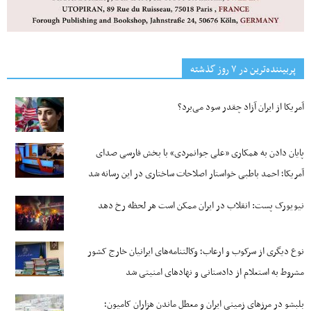
پربیننده‌ترین‌ در ۷ روز گذشته
آمریکا از ایران آزاد چقدر سود می‌برد؟
پایان دادن به همکاری «علی جوانمردی» با بخش فارسی صدای
آمریکا؛ احمد باطبی خواستار اصلاحات ساختاری در این رسانه شد
نیویورک پست: انقلاب در ایران ممکن است هر لحظه رخ دهد
نوع دیگری از سرکوب و ارعاب؛ وکالتنامه‌های ایرانیان خارج کشور
مشروط به استعلام از دادستانی و نهادهای امنیتی شد
بلبشو در مرزهای زمینی ایران و معطل ماندن هزاران کامیون؛