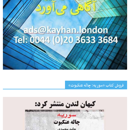
فروش کتاب «سوریه: چاله عنکبوت»