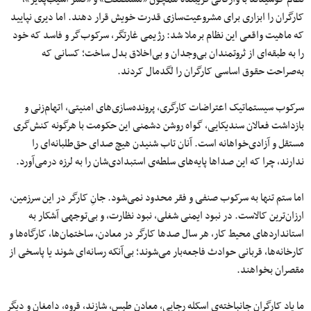
کارگران را ابزاری برای مشروعیت‌سازی قدرت خویش قرار دهند. اما دیری نپایید
که ماهیت واقعی این نظام برملا شد: رژیمی غارتگر، سرکوب‌گر و فاسد که خود
را به طبقه‌ای از ثروتمندان بی‌وجدان و بی‌اخلاق بدل ساخت؛ کسانی که
به‌صراحت حقوق اساسی کارگران را لگدمال کردند.
سرکوب سیستماتیک اعتراضات کارگری، پرونده‌سازی‌های امنیتی، اتهام‌زنی و
بازداشت فعالان سندیکایی، گواه روشن دشمنی این حکومت با هرگونه کنش‌گری
مستقل و آزادی‌خواهانه است. آنان تاب شنیدن هیچ صدای حق‌طلبانه‌ای را
ندارند، چرا که این صداها پایه‌های سلطه‌ی استبدادی‌شان را به لرزه درمی‌آورد.
اما ستم تنها به سرکوب صنفی و فقر محدود نمی‌شود. جانِ کارگر در این سرزمین،
ارزان‌ترین کالاست. در نبود ایمنی شغلی، نبود نظارت، و بی‌توجهی آشکار به
استانداردهای محیط کار، هر سال صدها کارگر در معادن، ساختمان‌ها، کارگاه‌ها و
کارخانه‌ها، قربانی حوادث فاجعه‌بار می‌شوند؛ بی‌آنکه رسانه‌ای شوند یا پاسخی از
مقصران بخواهند.
ما یاد کارگران جانباخته‌ی اسکله رجایی، معادن طبس، شازند، قروه، دامغان و دیگر