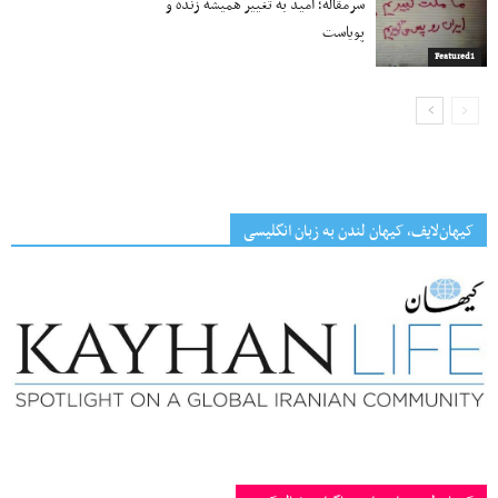
سرمقاله؛ امید به تغییر همیشه زنده و
پویاست
Featured1
کیهان‌لایف، کیهان لندن به زبان انگلیسی