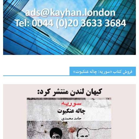
فروش کتاب «سوریه: چاله عنکبوت»