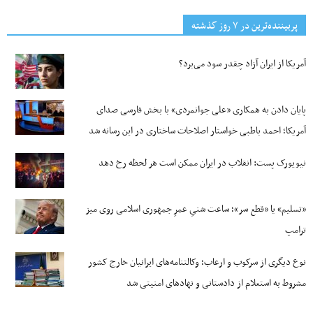
پربیننده‌ترین‌ در ۷ روز گذشته
آمریکا از ایران آزاد چقدر سود می‌برد؟
پایان دادن به همکاری «علی جوانمردی» با بخش فارسی صدای
آمریکا؛ احمد باطبی خواستار اصلاحات ساختاری در این رسانه شد
نیویورک پست: انقلاب در ایران ممکن است هر لحظه رخ دهد
«تسلیم» یا «قطع سر»؛ ساعت شنیِ عمرِ جمهوری اسلامی روی میز
ترامپ
نوع دیگری از سرکوب و ارعاب؛ وکالتنامه‌های ایرانیان خارج کشور
مشروط به استعلام از دادستانی و نهادهای امنیتی شد