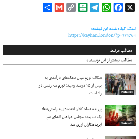
Share
Gmail
Copy
Balatarin
Telegram
WhatsApp
Facebook
X
Link
لینک کوتاه شده این نوشته:
https://kayhan.london/?p=375764
مطالب مرتبط
مطالب بیشتر از این نویسنده
شکاف تورم میان دهک‌های درآمدی به
بیش از ۱۵ درصد رسید؛ تورم سه رقمی در
راه است
Featured2
پرونده فساد کلان اقتصادی «تراستی»ها؛
یک نماینده مجلس خواهان افشای نام
ابربدهکاران ارزی شد
Featured1