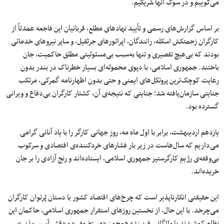
می‌گوییم و در سوگ آنها شریکیم.
بر اساس گزارش‌های رسمی و تأیید نهادهای مطلع، قربانیان این فاجعه عمدتاً از
کارگران زحمتکش اسکله، رانندگان، اپراتورهای جرثقیل، و سایر نیروهای خدماتی
بودند که بی‌هیچ تقصیری و تنها به‌سبب بی‌مسئولیتی مطلق حاکمیت، جان
باختند. جمهوری اسلامی، با دپوی محموله‌ای بسیار خطرناک در بندر بدون
رعایت کوچک‌ترین پروتکل‌های ایمنی و حتی بدون اظهارنامه گمرکی، مرتکب
جنایتی سازمان‌یافته شد؛ جنایتی که نتیجه‌ی آن، کشتار کارگران بی‌دفاع و ویرانی
گسترده بود.
یازدهم اردیبهشت، برابر با اول ماه مه، روز جهانی کارگر را با یاد آنانی گرامی
می‌داریم که سال‌هاست در زیر بار فشارهای خردکننده‌ی اقتصادی و سرکوب
بی‌وقفه‌ی رژیم کارگرستیز جمهوری اسلامی، ایستاده‌اند و رنج آزادی را بر جان
خریده‌اند.
این حقیقتی انکارناپذیر است که چرخ‌های اقتصاد کشور با دستان پُرتوان کارگران
می‌چرخد. با این حال، از نخستین روزهای استقرار جمهوری اسلامی، حاکمان این
نظام کوشیدند با واژگانی فریبنده همچون «مستضعف» و «قشر آسیب‌پذیر»،