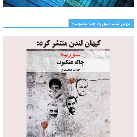
فروش کتاب «سوریه: چاله عنکبوت»