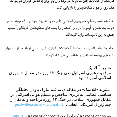
می‌شد، از حملات جان سالم به در برده و رژیم ایران با تلاش فراوان می‌تواند
مقداری از مواد شکاف‌پذیر را بازیابی کند.
به گفته همین مقام، جمهوری اسلامی قادر نخواهد بود اورانیوم ذخیره‌شده در
دو سایت نطنز و فُردو را بازیابی کند، زیرا بمب‌های سنگرشکن آمریکایی آسیب
جدی به این تاسیسات وارد کرده‌اند.
او افزود: «اسرائیل به سرعت هرگونه تلاش ایران برای بازیابی اورانیوم از اصفهان
یا احیای برنامه هسته‌ای را شناسایی خواهد کرد.»
نشریه آتلانتیک:
موفقیت هوایی اسرائیل طی جنگ ۱۲ روزه در مقابل جمهوری
اسلامی آموزنده بود
-نشریه «آتلانتیک» در مقاله‌ای به قلم مارک باودن تحلیلگر
سیاسی- نظامی به برتری شاخص و مسلّم هوایی اسرائیل در
مقابل جمهوری اسلامی در جنگ ۱۲ روزه پرداخته و به نقل از
چند ژنرال آمریکایی ابعاد…
pic.twitter.com/q7dUQnoLoU
— KayhanLondon کیهان لندن (@KayhanLondon)
July 10,