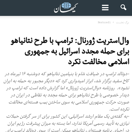
برگ نخست
Featured1
وال‌استریت ژورنال: ترامپ با طرح نتانیاهو
برای حمله مجدد اسرائیل به جمهوری
اسلامی مخالفت نکرد
-دونالد ترامپ در ضیافت شام با بنیامین نتانیاهو که دوشنبه ۱۶ تیرماه در
کاخ سفید برگزار شد، ابراز امیدواری کرد که «دیگر مجبور به حمله به ایران
نشود». روزنامه «وال‌استریت ژورنال» اما گزارش داده است که ترامپ در
دیدار خصوصی با طرح نتانیاهو برای حمله مجدد به نقاطی در ایران در
صورت حرکت جمهوری اسلامی به سوی ساختن بمب هسته‌ای مخالفت
نکرده است.
-به گفته‌ی یک مقام ارشد اسرائیلی، این کشور برای از سر گرفتن حملات
نیازی به تأیید رسمی آمریکا ندارد، اما بسته به میزان پیشرفت رژیم ایران
در احیای برنامه هسته‌ای‌، نتانیاهو ممکن است از سوی دونالد ترامپ برای