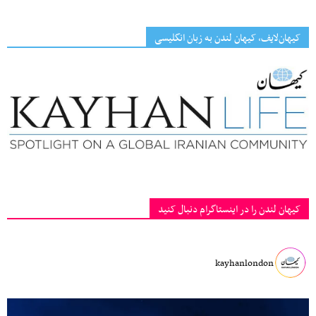
کیهان‌لایف، کیهان لندن به زبان انگلیسی
کیهان لندن را در اینستاگرام دنبال کنید
kayhanlondon