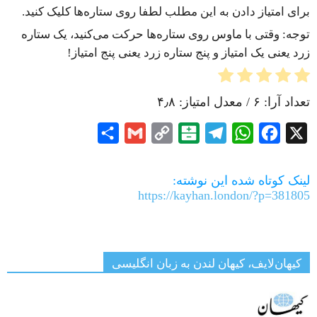
برای امتیاز دادن به این مطلب لطفا روی ستاره‌ها کلیک کنید.
توجه: وقتی با ماوس روی ستاره‌ها حرکت می‌کنید، یک ستاره
زرد یعنی یک امتیاز و پنج ستاره زرد یعنی پنج امتیاز!
تعداد آرا:
۶
/ معدل امتیاز:
۴٫۸
Share
Gmail
Copy
Balatarin
Telegram
WhatsApp
Facebook
X
Link
لینک کوتاه شده این نوشته:
https://kayhan.london/?p=381805
کیهان‌لایف، کیهان لندن به زبان انگلیسی