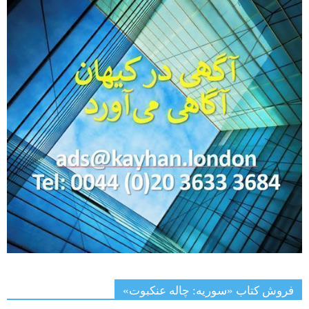
فروش کتاب «سوریه: چاله عنکبوت»