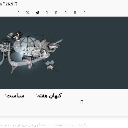
C
n
26.9
کیهانِ هفته
سیاست
برگ نخست
Featured1
سخنگوی فارسی‌زبان دولت اوباما: تغ