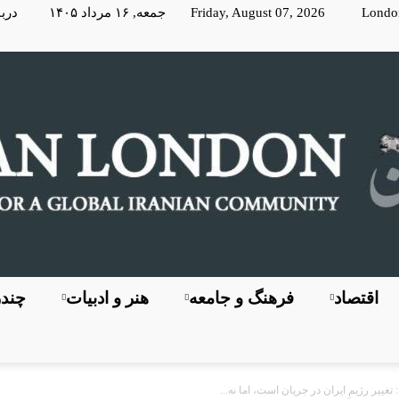
Londo
Friday, August 07, 2026 جمعه, ۱۶ مرداد ۱۴۰۵
دربا
اقتصاد
فرهنگ و جامعه
هنر و ادبیات
چندر
KayhanLondon
ییر رژیمِ ایران در جریان است، اما نه...