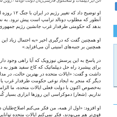
الن ایر دیپلمات و سخنگوی فارسی‌زبان دولت اوباما / ژوئن ۲۰۲۵
او توضیح داد 
آنطور که مطلوب دونالد ترامپ است پیش نرود. به نظ
بدهد که حکومتی طرفدار غرب جانشین رژیم جمهوری
او همچنین گفت که درگیری اخیر «به احتمال زیاد این ر
همچنین بر جنبه‌های امنیتی آن می‌افزاید.»
در پاسخ به این پرسش نیوزویک که آیا راهی وجود دار
برای پیشبرد راه‌ حل دیپلماتیک که کاخ سفید هنوز به دن
داشت و گفت: «ایالات متحده در بهترین حالت، در 
دیگر که منجر به ایجاد نوعی حکومت طرفدار غرب یا 
به‌خصوص اکنون با دولت فعلی ایالات متحده، ما الزاما
نداریم. [شعار] دموکراسی این روزها ابزاری بسیار ک
او افزود: «اول از همه، من فکر می‌کنم اصلاح‌طلبان د
قوی‌تر هم می‌بودند، فکر نمی‌کنم ایالات متحده توانایی 