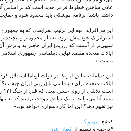
عادی ساختن خطوط قرمز جدید است که بر اساس آنها ه
داشته باشد؛ برنامه موشکی باید محدود شود و حمایت از
ایر می‌افزاید: «به این ترتیب شرایطی که به جمهوری ا
استراتژیک خود پیش برود، بسیار محدودتر و پیچیده‌تر
تنبیهی‌تر از آنست که [رژیم] ایران حاضر به پذیرش آن ب
ایالات متحده مقصد نهایی دیپلماسیِ جمهوری اسلامی 
نیست.»
این دیپلمات سابق آمریکا در دولت اوباما استدلال کر
ایالات متحده برای دیپلماسی با [رژیم] ایران چیست؟ آی
است 
ببینند آیا می‌توانند به یک توافق موقت برسند که نه تنها
نیز تغییر دهد؟ این اما کار دشواری خواهد بود.»
*منبع:
نیوزویک
*ترجمه و تنظیم از
کیهان لندن