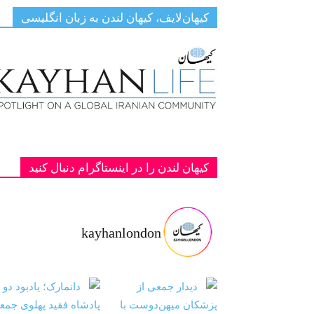
کیهان‌لایف، کیهان لندن به زبان انگلیسی
کیهان لندن را در اینستاگرام دنبال کنید
kayhanlondon
ت با شاهزا
‏‏‏ ‏‏ ‏ دانمارک؛ یادبود دو پادشاه فقید پهلوی ج