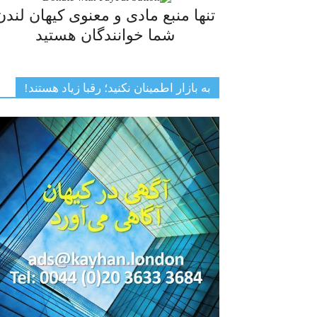
تنها منبع مادی و معنوی کیهان لندن
شما خوانندگان هستید
به بازار اطمینان نکنید؛ رقبا زیاد هستند!