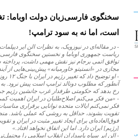
سخنگوی فارسی‌زبان دولت اوباما: تغیی
کیهان
است، اما نه به سود ترامپ!
- در مقاله‌ای در نیوزویک، به نظرات الن ایر دیپلما
ریاست جمهوری اوباما و نخستین سخنگوی فارسی‌ز
لندن
توافق اتمی برجام نیز نقش مهمی داشت، پرداخته
مجازی در «انستیتو خاورمیانه» پیش‌بینی‌هایی از آی
- او تو
آنطور که مطلوب دونالد ترامپ است پیش نرود. به 
رخ بدهد که حکومتی طرفدار غرب جانشین رژیم ج
- «من فکر می‌کنم اصلاح‌طلبان در ایران اهمیت کمی 
فکر نمی‌کنم ایالات متحده توانایی برقراری مناسبات ب
تقویت بشوند، حداقل به روشی که عملی باشد. منظو
فوق‌العاده‌ای برای ایجاد تغییر مثبت در ایران و تقوی
[رژیم] ایران دارد. اما این اتفاق نخواهد افتاد.»
- الن ایر سپاه پاسداران انقلاب اسلامی را محتمل‌تر