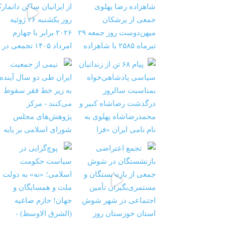
‏‏‏ ‏‏ ‏ نیمی از جمعیت ایران طی دو سال آینده به ز
شستگان در شوش جمعی از
‏‏‏ ‏‏ ‏ پوچ‌گرایی در سیاست حکومت اسلامی؛ «نه» به