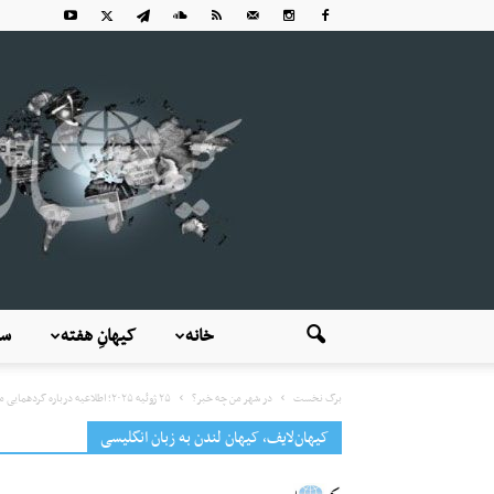
خانه
کیهانِ هفته
سی
برگ نخست
در شهر من چه خبر؟
۲۵ ژوئیه ۲۰۲۵؛ اطلاعیه درباره گردهمایی مونیخ همزمان با نشست «همکاری ملی...
کیهان‌لایف، کیهان لندن به زبان انگلیسی