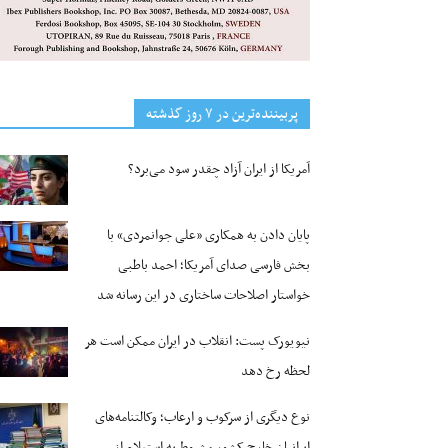
پربیننده‌ترین‌ در ۷ روز گذشته
آمریکا از ایران آزاد چقدر سود می‌برد؟
پایان دادن به همکاری «علی جوانمردی» با
بخش فارسی صدای آمریکا؛ احمد باطبی
خواستار اصلاحات ساختاری در این رسانه شد
نیویورک پست: انقلاب در ایران ممکن است هر
لحظه رخ دهد
نوع دیگری از سرکوب و ارعاب؛ وکالتنامه‌های
ایرانیان خارج کشور مشروط به استعلام از