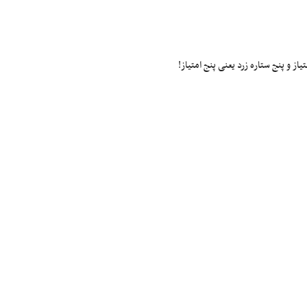
ز و پنج ستاره زرد یعنی پنج امتیاز!