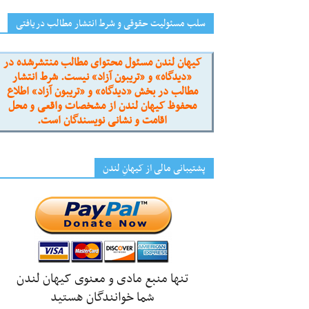
سلب مسئولیت حقوقی و شرط انتشار مطالب دریافتی
کیهان لندن مسئول محتوای مطالب منتشرشده در
«دیدگاه» و «تریبون آزاد» نیست. شرط انتشار
مطالب در بخش «دیدگاه» و «تریبون آزاد» اطلاع
محفوظ کیهان لندن از مشخصات واقعی و محل
اقامت و نشانی نویسندگان است.
پشتیبانی مالی از کیهانِ لندن
تنها منبع مادی و معنوی کیهان لندن
شما خوانندگان هستید