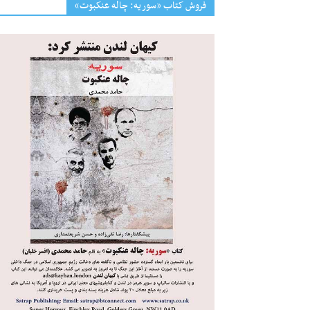
فروش کتاب «سوریه: چاله عنکبوت»