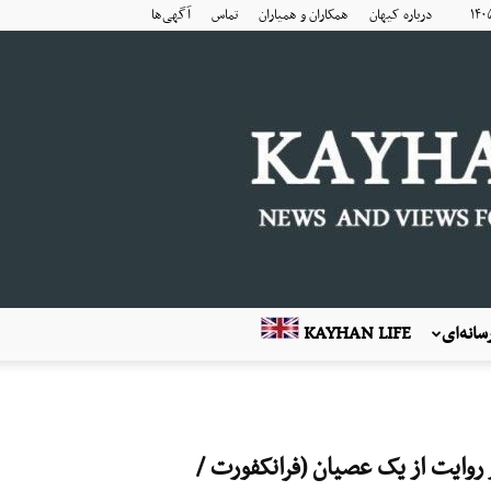
درباره کیهان
همکاران و همیاران
تماس
آگهی‌ها
انه‌ای
KAYHAN LIFE
یچه: چهار روایت از یک عصیان (فرانکفورت /