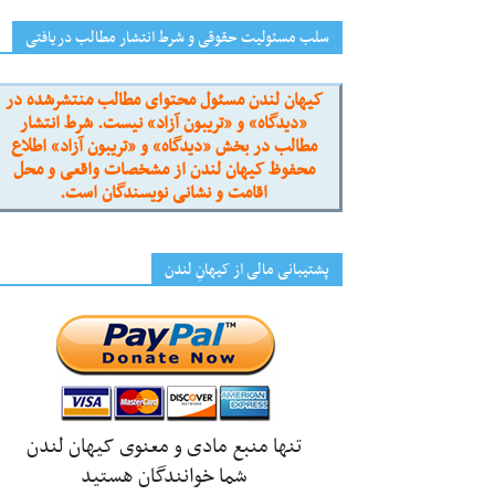
سلب مسئولیت حقوقی و شرط انتشار مطالب دریافتی
کیهان لندن مسئول محتوای مطالب منتشرشده در
«دیدگاه» و «تریبون آزاد» نیست. شرط انتشار
مطالب در بخش «دیدگاه» و «تریبون آزاد» اطلاع
محفوظ کیهان لندن از مشخصات واقعی و محل
اقامت و نشانی نویسندگان است.
پشتیبانی مالی از کیهانِ لندن
تنها منبع مادی و معنوی کیهان لندن
شما خوانندگان هستید