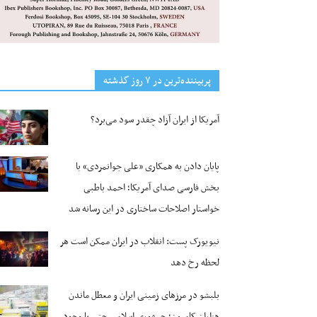
پربیننده‌ترین‌ در ۷ روز گذشته
آمریکا از ایران آزاد چقدر سود می‌برد؟
پایان دادن به همکاری «علی جوانمردی» با
بخش فارسی صدای آمریکا؛ احمد باطبی
خواستار اصلاحات ساختاری در این رسانه شد
نیویورک پست: انقلاب در ایران ممکن است هر
لحظه رخ دهد
بلبشو در مرزهای زمینی ایران و معطل ماندن
هزاران کامیون؛ جمهوری اسلامی حتی با وجود