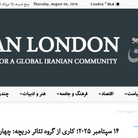
21.4
London
Thursday, August 06, 2026 پنج شنبه, ۱۵ مرداد ۱۴۰۵
C
است
اقتصاد
فرهنگ و جامعه
هنر و ادبیات
چندرس
KayhanLondon
۱۴ سپتامبر ۲۰۲۵؛ کاری از گروه تئاتر در