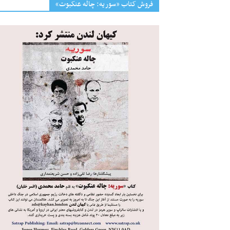
فروش کتاب «سوریه: چاله عنکبوت»