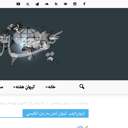
خانه
کیهانِ هفته
سی
برگ نخست
در شهر من چه خبر؟
۱۴ سپتامبر ۲۰۲۵؛ کاری از گروه تئاتر دریچه: چهار روایت از یک...
کیهان‌لایف، کیهان لندن به زبان انگلیسی