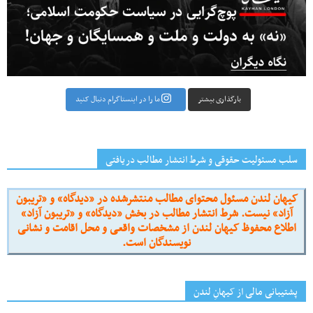
بارگذاری بیشتر
ما را در اینستاگرام دنبال کنید
سلب مسئولیت حقوقی و شرط انتشار مطالب دریافتی
کیهان لندن مسئول محتوای مطالب منتشرشده در «دیدگاه» و «تریبون
آزاد» نیست. شرط انتشار مطالب در بخش «دیدگاه» و «تریبون آزاد»
اطلاع محفوظ کیهان لندن از مشخصات واقعی و محل اقامت و نشانی
نویسندگان است.
پشتیبانی مالی از کیهانِ لندن