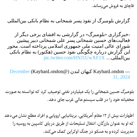
قاچاق به فروش می‌رساند.
گزارش بلومبرگ از نفوذ پسر شمخانی به نظام بانکی بین‌المللی
-خبرگزاری «بلومبرگ» در گزارشی به افشای برخی دیگر از
فعالیت‌های حسین شمخانی پسر علی شمخانی دبیر پیشین
شورای‌ عالی امنیت ملی جمهوری اسلامی پرداخته است. محور
این گزارش درباره چگونگی نفوذ حسین (هکتور) به نظام بانکی
بین‌المللی…
pic.twitter.com/HNJ1UwXF1X
— KayhanLondon کیهان لندن (@KayhanLondon)
December
31, 2024
بلومبرگ حسین شمخانی را یک میلیاردر نفتی توصیف کرد که توانسته به‌ صورت
مخفیانه خود را در قلب سیستم مالی غرب جای دهد.
اظهارات بیش از ۱۲ مقام آمریکایی، بریتانیایی اروپایی و افراد مطلع نشان می‌دهد
که او به‌ عنوان بازرگان، انتقال تسلیحات از طریق دریای کاسپین به روسیه را
مدیریت کرده و به مسکو در جنگ اوکراین کمک می‌کند.