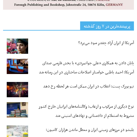
پربیننده‌ترین‌ در ۷ روز گذشته
آمریکا از ایران آزاد چقدر سود می‌برد؟
پایان دادن به همکاری «علی جوانمردی» با بخش فارسی صدای
آمریکا؛ احمد باطبی خواستار اصلاحات ساختاری در این رسانه شد
نیویورک پست: انقلاب در ایران ممکن است هر لحظه رخ دهد
نوع دیگری از سرکوب و ارعاب؛ وکالتنامه‌های ایرانیان خارج کشور
مشروط به استعلام از دادستانی و نهادهای امنیتی شد
بلبشو در مرزهای زمینی ایران و معطل ماندن هزاران کامیون؛