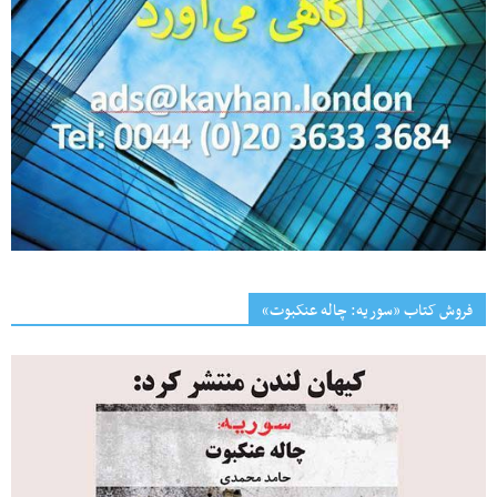
فروش کتاب «سوریه: چاله عنکبوت»