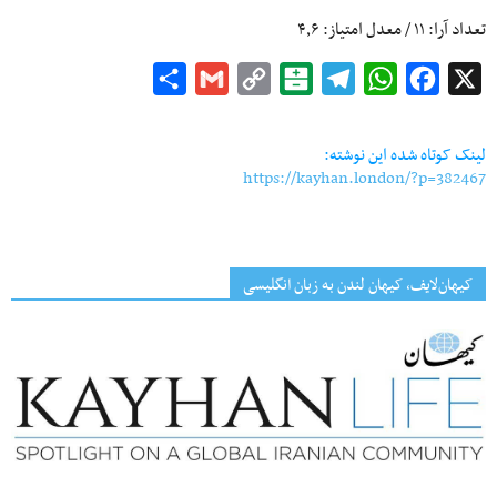
تعداد آرا:
۱۱
/ معدل امتیاز:
۴٫۶
Share
Gmail
Copy
Balatarin
Telegram
WhatsApp
Facebook
X
Link
لینک کوتاه شده این نوشته:
https://kayhan.london/?p=382467
کیهان‌لایف، کیهان لندن به زبان انگلیسی