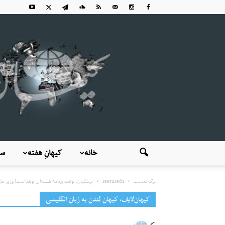
خانه
کیهانِ هفته
سی
برگ نخست
Featured1
پزشکیان: توقف برنامه‌ هسته‌ای توهم است! وزیر خار
کیهان‌لایف، کیهان لندن به زبان انگلیسی