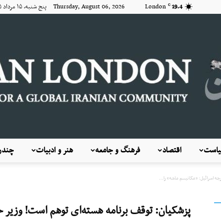
19.4
London
Thursday, August 06, 2026 پنج شنبه, ۱۵ مرداد ۱۴۰۵
C
است
اقتصاد
فرهنگ و جامعه
هنر و ادبیات
چندرس
KayhanLondon
جه اسرائیل: «مکانیسم ماشه» را...
پزشکیان: توقف برنامه‌ هسته‌ای توهم است! وزیر خ