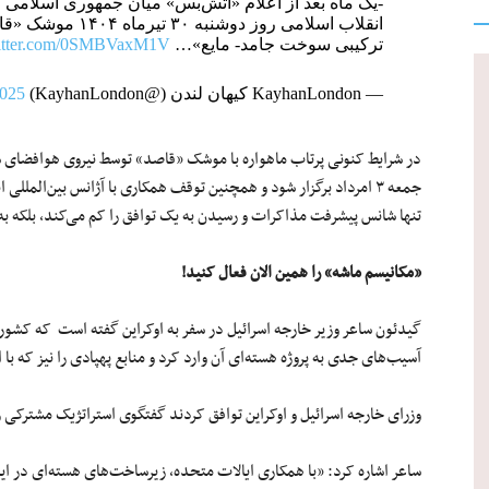
-یک ماه بعد از اعلام «آتش‌بس» میان جمهوری اسلامی و
انقلاب اسلامی روز د
ترکیبی سوخت جامد- مایع»…
witter.com/0SMBVaxM1V
— KayhanLondon کیهان لندن (@KayhanLondon)
2025
در شرایط کنونی پرتاب ماهواره با موشک «قاصد» توسط نیروی هوافضای سپ
جمعه ۳ امرداد برگزار شود و همچنین توقف همکاری با آژانس بین‌المل
تنها شانس پیشرفت مذاکرات و رسیدن به یک توافق را کم می‌کند، بلکه 
«مکانیسم ماشه» را همین الان فعال کنید!
آسیب‌های جدی به پروژه هسته‌ای آن وارد کرد و منابع پهپادی را نیز که با 
وزرای خارجه اسرائیل و اوکراین توافق کردند گفتگوی استراتژیک مشترکی 
ساعر اشاره کرد: «با همکاری ایالات متحده، زیرساخت‌های هسته‌ای در ایران