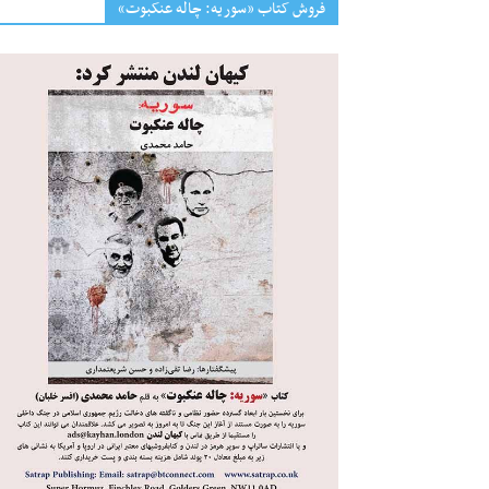
فروش کتاب «سوریه: چاله عنکبوت»