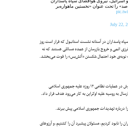
 اسرائیل، نیروی هوافضای سپاه پاسداران
وشنبه ۳۰ تیرماه ۱۴۰۴ موشک «قاصد» را تحت عنوان «نخستین ماهواره‌بر
pic.t
July 22, 
اه پاسداران در آستانه نشست استانبول که قرار است روز
لی انرزی اتمی و خروج بازرسان از عمده مسائلی هستند که نه
به نوبه‌ی خود احتمال شکستن «آتش‌بس» را قوت می‌بخشد.
گیدئون ساعر وزیر خارجه اسرائیل در سفر به اوکراین گفته است که کشورش در عملیات نظامی ۱۲ روزه علیه جمهوری اسلامی
ارسال به روسیه علیه اوکراین به کار می‌رود هدف قرار داد.
را درباره تهدیدات جمهوری اسلامی پیش ببرند.
 را نابود کردیم، مسئولان پیشبرد آن را کشتیم، و آرزوهای