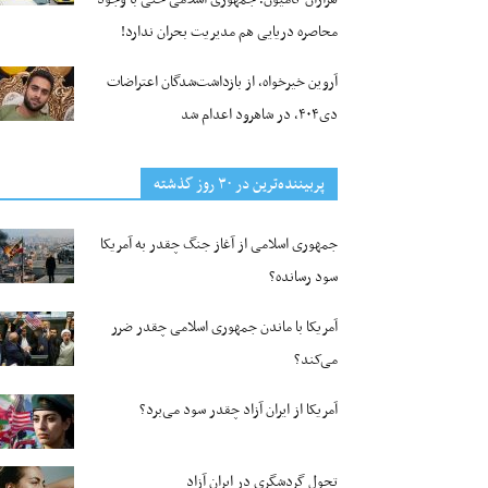
محاصره دریایی هم مدیریت بحران ندارد!
آروین خیرخواه، از بازداشت‌شدگان اعتراضات
دی۴۰۴، در شاهرود اعدام شد
پربیننده‌ترین‌ در ۳۰ روز گذشته
جمهوری اسلامی از آغاز جنگ چقدر به آمریکا
سود رسانده؟
آمریکا با ماندن جمهوری اسلامی چقدر ضرر
می‌کند؟
آمریکا از ایران آزاد چقدر سود می‌برد؟
تحول گردشگری در ایران آزاد