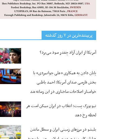
پربیننده‌ترین‌ در ۷ روز گذشته
آمریکا از ایران آزاد چقدر سود می‌برد؟
پایان دادن به همکاری «علی جوانمردی» با
بخش فارسی صدای آمریکا؛ احمد باطبی
خواستار اصلاحات ساختاری در این رسانه شد
نیویورک پست: انقلاب در ایران ممکن است هر
لحظه رخ دهد
بلبشو در مرزهای زمینی ایران و معطل ماندن
هزاران کامیون؛ جمهوری اسلامی حتی با وجود