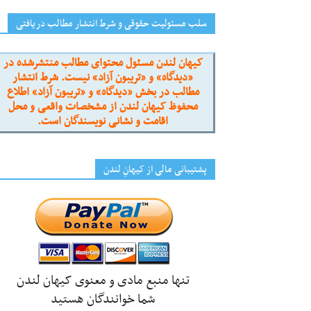
سلب مسئولیت حقوقی و شرط انتشار مطالب دریافتی
کیهان لندن مسئول محتوای مطالب منتشرشده در
«دیدگاه» و «تریبون آزاد» نیست. شرط انتشار
مطالب در بخش «دیدگاه» و «تریبون آزاد» اطلاع
محفوظ کیهان لندن از مشخصات واقعی و محل
اقامت و نشانی نویسندگان است.
پشتیبانی مالی از کیهانِ لندن
تنها منبع مادی و معنوی کیهان لندن
شما خوانندگان هستید