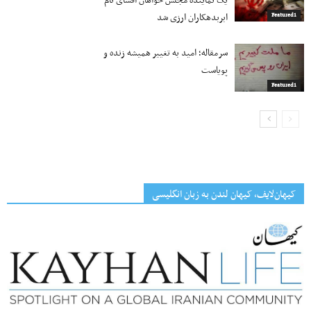
یک نماینده مجلس خواهان افشای نام
ابربدهکاران ارزی شد
Featured1
سرمقاله؛ امید به تغییر همیشه زنده و
پویاست
Featured1
کیهان‌لایف، کیهان لندن به زبان انگلیسی