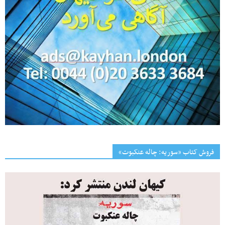
فروش کتاب «سوریه: چاله عنکبوت»