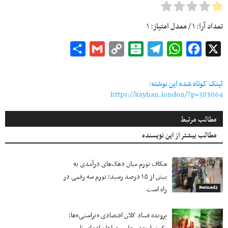
تعداد آرا:
۱
/ معدل امتیاز:
۱
Share
Gmail
Copy
Balatarin
Telegram
WhatsApp
Facebook
X
Link
لینک کوتاه شده این نوشته:
https://kayhan.london/?p=383064
مطالب مرتبط
مطالب بیشتر از این نویسنده
شکاف تورم میان دهک‌های درآمدی به
بیش از ۱۵ درصد رسید؛ تورم سه رقمی در
راه است
Featured2
پرونده فساد کلان اقتصادی «تراستی»ها؛