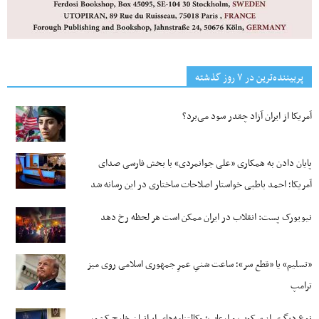
پربیننده‌ترین‌ در ۷ روز گذشته
آمریکا از ایران آزاد چقدر سود می‌برد؟
پایان دادن به همکاری «علی جوانمردی» با بخش فارسی صدای
آمریکا؛ احمد باطبی خواستار اصلاحات ساختاری در این رسانه شد
نیویورک پست: انقلاب در ایران ممکن است هر لحظه رخ دهد
«تسلیم» یا «قطع سر»؛ ساعت شنیِ عمرِ جمهوری اسلامی روی میز
ترامپ
نوع دیگری از سرکوب و ارعاب؛ وکالتنامه‌های ایرانیان خارج کشور