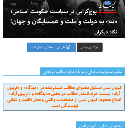
بارگذاری بیشتر
ما را در اینستاگرام دنبال کنید
سلب مسئولیت حقوقی و شرط انتشار مطالب دریافتی
کیهان لندن مسئول محتوای مطالب منتشرشده در «دیدگاه» و «تریبون
آزاد» نیست. شرط انتشار مطالب در بخش «دیدگاه» و «تریبون آزاد»
اطلاع محفوظ کیهان لندن از مشخصات واقعی و محل اقامت و نشانی
نویسندگان است.
پشتیبانی مالی از کیهانِ لندن