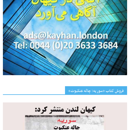
فروش کتاب «سوریه: چاله عنکبوت»