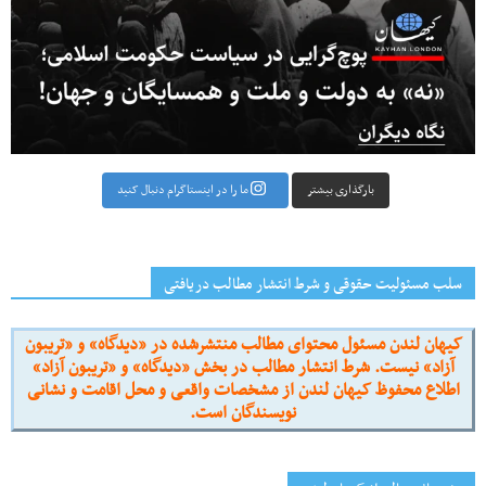
بارگذاری بیشتر
ما را در اینستاگرام دنبال کنید
سلب مسئولیت حقوقی و شرط انتشار مطالب دریافتی
کیهان لندن مسئول محتوای مطالب منتشرشده در «دیدگاه» و «تریبون
آزاد» نیست. شرط انتشار مطالب در بخش «دیدگاه» و «تریبون آزاد»
اطلاع محفوظ کیهان لندن از مشخصات واقعی و محل اقامت و نشانی
نویسندگان است.