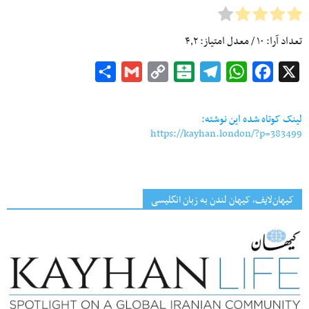
تعداد آرا:
۱۰
/ معدل امتیاز:
۴٫۲
Share
Gmail
Copy
Balatarin
Telegram
WhatsApp
Facebook
X
Link
لینک کوتاه شده این نوشته:
https://kayhan.london/?p=383499
کیهان‌لایف، کیهان لندن به زبان انگلیسی