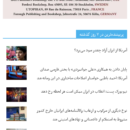
پربیننده‌ترین‌ در ۷ روز گذشته
آمریکا از ایران آزاد چقدر سود می‌برد؟
پایان دادن به همکاری «علی جوانمردی» با بخش فارسی صدای
آمریکا؛ احمد باطبی خواستار اصلاحات ساختاری در این رسانه شد
نیویورک پست: انقلاب در ایران ممکن است هر لحظه رخ دهد
نوع دیگری از سرکوب و ارعاب؛ وکالتنامه‌های ایرانیان خارج کشور
مشروط به استعلام از دادستانی و نهادهای امنیتی شد