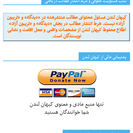
سلب مسئولیت حقوقی و شرط انتشار مطالب دریافتی
کیهان لندن مسئول محتوای مطالب منتشرشده در «دیدگاه» و «تریبون
آزاد» نیست. شرط انتشار مطالب در بخش «دیدگاه» و «تریبون آزاد»
اطلاع محفوظ کیهان لندن از مشخصات واقعی و محل اقامت و نشانی
نویسندگان است.
پشتیبانی مالی از کیهانِ لندن
تنها منبع مادی و معنوی کیهان لندن
شما خوانندگان هستید