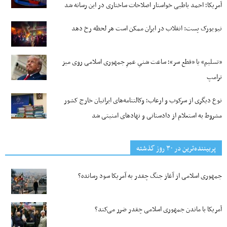
آمریکا؛ احمد باطبی خواستار اصلاحات ساختاری در این رسانه شد
نیویورک پست: انقلاب در ایران ممکن است هر لحظه رخ دهد
«تسلیم» یا «قطع سر»؛ ساعت شنیِ عمرِ جمهوری اسلامی روی میز
ترامپ
نوع دیگری از سرکوب و ارعاب؛ وکالتنامه‌های ایرانیان خارج کشور
مشروط به استعلام از دادستانی و نهادهای امنیتی شد
پربیننده‌ترین‌ در ۳۰ روز گذشته
جمهوری اسلامی از آغاز جنگ چقدر به آمریکا سود رسانده؟
آمریکا با ماندن جمهوری اسلامی چقدر ضرر می‌کند؟