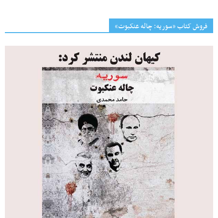
فروش کتاب «سوریه: چاله عنکبوت»