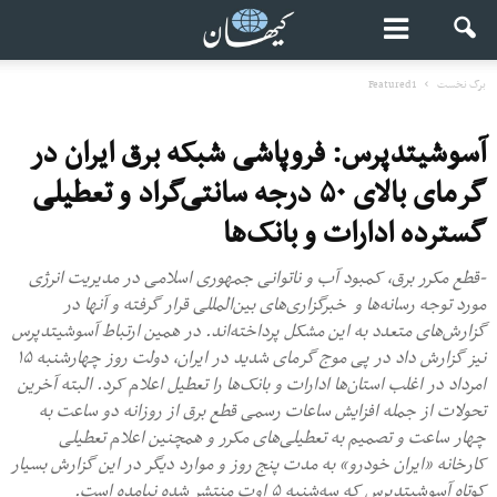
برگ نخست
Featured1
آسوشیتدپرس: فروپاشی شبکه برق ایران در
گرمای بالای ۵۰ درجه سانتی‌گراد و تعطیلی
گسترده ادارات و بانک‌ها
-قطع مکرر برق، کمبود آب و ناتوانی جمهوری اسلامی در مدیریت انرژی
مورد توجه رسانه‌ها و خبرگزاری‌های بین‌المللی قرار گرفته و آنها در
گزارش‌های متعدد به این مشکل پرداخته‌اند. در همین ارتباط آسوشیتدپرس
نیز گزارش داد در پی موج گرمای شدید در ایران، دولت روز چهارشنبه ۱۵
امرداد در اغلب استان‌ها ادارات و بانک‌ها را تعطیل اعلام کرد. البته آخرین
تحولات از جمله افزایش ساعات رسمی قطع برق از روزانه دو ساعت به
چهار ساعت و تصمیم به تعطیلی‌های مکرر و همچنین اعلام تعطیلی
کارخانه «ایران خودرو» به مدت پنج روز و موارد دیگر در این گزارش بسیار
کوتاه آسوشیتدپرس که سه‌شنبه ۵ اوت منتشر شده نیامده است.