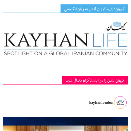
کیهان‌لایف، کیهان لندن به زبان انگلیسی
کیهان لندن را در اینستاگرام دنبال کنید
kayhanlondon