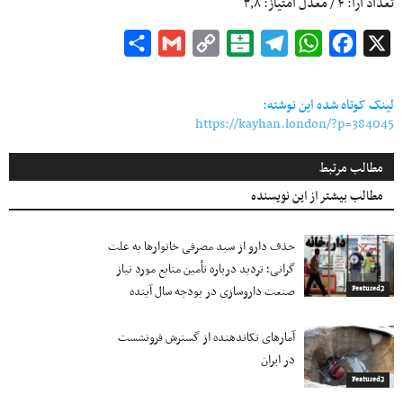
تعداد آرا:
۴
/ معدل امتیاز:
۳٫۸
Share
Gmail
Copy
Balatarin
Telegram
WhatsApp
Facebook
X
Link
لینک کوتاه شده این نوشته:
https://kayhan.london/?p=384045
مطالب مرتبط
مطالب بیشتر از این نویسنده
حذف دارو از سبد مصرفی خانوارها به‌ علت
گرانی؛ تردید درباره تأمین منابع مورد نیاز
صنعت داروسازی در بودجه سال آینده
Featured2
آمارهای تکاندهنده از گسترش فرونشست
در ایران
Featured2