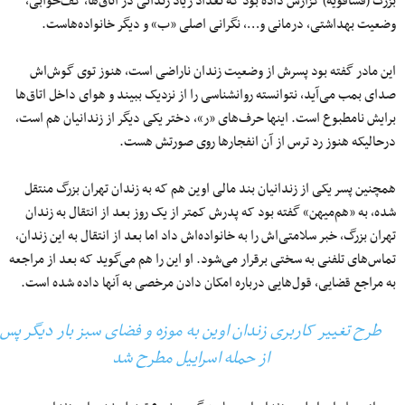
بزرگ (فشافویه) گزارش داده بود که تعداد زیاد زندانی در اتاق‌‏ها، کف‌‏خوابی،
وضعیت بهداشتی، درمانی و…، نگرانی اصلی «ب» و دیگر خانواده‌‏هاست.
این مادر گفته بود پسرش از وضعیت زندان ناراضی است، هنوز توی گوش‌اش
صدای بمب می‌‏آید، نتوانسته روانشناسی را از نزدیک ببیند و هوای داخل اتاق‌‏ها
برایش نامطبوع است. اینها حرف‌‏های «ر»، دختر یکی دیگر از زندانیان هم است،
درحالی‏که هنوز رد ترس از آن انفجارها روی صورتش هست.
همچنین پسر یکی از زندانیان بند مالی اوین هم که به زندان تهران بزرگ منتقل
شده، به «هم‌میهن» گفته بود که پدرش کمتر از یک روز بعد از انتقال به زندان
تهران بزرگ، خبر سلامتی‌‏اش را به خانواده‌‏اش داد اما بعد از انتقال به این زندان،
تماس‌‏های تلفنی به سختی برقرار می‌‏شود. او این را هم می‌‏گوید که بعد از مراجعه
به مراجع قضایی، قول‌‏هایی درباره امکان دادن مرخصی به آنها داده شده است.
طرح تغییر کاربری زندان اوین به موزه و فضای سبز بار دیگر پس
از حمله اسراییل مطرح شد