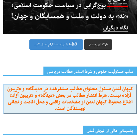
بارگذاری بیشتر
ما را در اینستاگرام دنبال کنید
سلب مسئولیت حقوقی و شرط انتشار مطالب دریافتی
کیهان لندن مسئول محتوای مطالب منتشرشده در «دیدگاه» و «تریبون
آزاد» نیست. شرط انتشار مطالب در بخش «دیدگاه» و «تریبون آزاد»
اطلاع محفوظ کیهان لندن از مشخصات واقعی و محل اقامت و نشانی
نویسندگان است.
پشتیبانی مالی از کیهانِ لندن