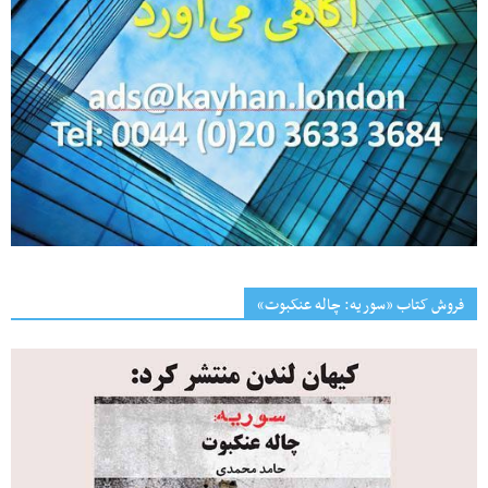
فروش کتاب «سوریه: چاله عنکبوت»