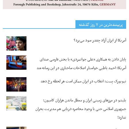
پربیننده‌ترین‌ در ۷ روز گذشته
آمریکا از ایران آزاد چقدر سود می‌برد؟
پایان دادن به همکاری «علی جوانمردی» با بخش فارسی صدای
آمریکا؛ احمد باطبی خواستار اصلاحات ساختاری در این رسانه شد
نیویورک پست: انقلاب در ایران ممکن است هر لحظه رخ دهد
بلبشو در مرزهای زمینی ایران و معطل ماندن هزاران کامیون؛
جمهوری اسلامی حتی با وجود محاصره دریایی هم مدیریت بحران
ندارد!