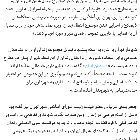
پس از حمله اسراییل به زندان اوین بار دیگر موضوع تبدیل شدن این زندان به
موزه مطرح شده بود. علیرضا زاکانی دو هفته پس از حمله اسراییل به اوین اعلام
کرد «شهرداری تهران این آمادگی را دارد تا در صورت جمع‌بندی دستگاه‌های
ذیصلاح و اجرایی شدن موضوع انتقال زندان اوین، تمام تلاش خود را برای تبدیل
آن به فضایی با کاربری عمومی، فضای سبز و موزه انجام دهد.»
شهردار تهران با اشاره به اینکه پیشنهاد تبدیل مجموعه زندان اوین به یک مکان
عمومی برای استفاده شهروندان و انتقال زندان از این نقطه شهر از پیش هم مطرح
بوده به وبسایت «
دیده‌بان ایران
» گفته بود « «شهرداری خدماتی به آنجا ارائه
کرده است… البته مجدداً تأکید می‌کنم تصمیم‌گیری در این خصوص، در اختیار
دستگاه قضایی و سایر مراجع ذیصلاح است. با اینهمه شهرداری برای
خدمت‌رسانی به شهروندان آماده است.»
جعفر بندی شربیانی عضو هیئت رئیسه شورای اسلامی شهر تهران نیز گفته بود
«قبل از اینکه مرمتی در زندان اولین صورت بگیرد، شهرداری تفاهمی در راستای
تفاهم قبلی با قوه قضاییه انجام دهد و با توجه به موقعیت سوق الجیشی زندان
اوین و اتصال آن به کوه‌های شمال تهران، زندان اوین به موزه و پارک عمومی
تبدیل شود.»