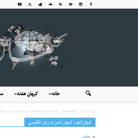
خانه
کیهانِ هفته
سی
برگ نخست
Featured1
فرمانده سازمان اطلاعات سپاه پاسداران (ساس): همه
کیهان‌لایف، کیهان لندن به زبان انگلیسی