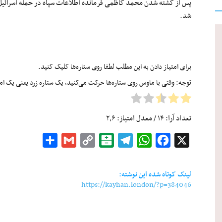
پس از کشته شدن محمد کاظمی فرمانده اطلاعات سپاه در حمله اسرائیل، مجید خادمی ۲۹ خرداد 
شد.
برای امتیاز دادن به این مطلب لطفا روی ستاره‌ها کلیک کنید.
توجه: وقتی با ماوس روی ستاره‌ها حرکت می‌کنید، یک ستاره زرد یعنی یک امتیا
تعداد آرا:
۱۴
/ معدل امتیاز:
۲٫۶
Share
Gmail
Copy
Balatarin
Telegram
WhatsApp
Facebook
X
Link
لینک کوتاه شده این نوشته:
https://kayhan.london/?p=384046