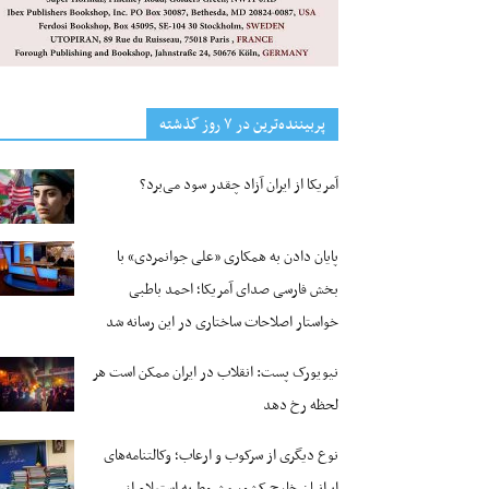
پربیننده‌ترین‌ در ۷ روز گذشته
آمریکا از ایران آزاد چقدر سود می‌برد؟
پایان دادن به همکاری «علی جوانمردی» با
بخش فارسی صدای آمریکا؛ احمد باطبی
خواستار اصلاحات ساختاری در این رسانه شد
نیویورک پست: انقلاب در ایران ممکن است هر
لحظه رخ دهد
نوع دیگری از سرکوب و ارعاب؛ وکالتنامه‌های
ایرانیان خارج کشور مشروط به استعلام از