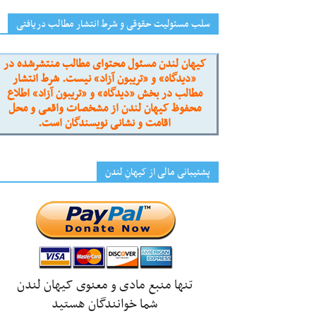
سلب مسئولیت حقوقی و شرط انتشار مطالب دریافتی
کیهان لندن مسئول محتوای مطالب منتشرشده در
«دیدگاه» و «تریبون آزاد» نیست. شرط انتشار
مطالب در بخش «دیدگاه» و «تریبون آزاد» اطلاع
محفوظ کیهان لندن از مشخصات واقعی و محل
اقامت و نشانی نویسندگان است.
پشتیبانی مالی از کیهانِ لندن
تنها منبع مادی و معنوی کیهان لندن
شما خوانندگان هستید