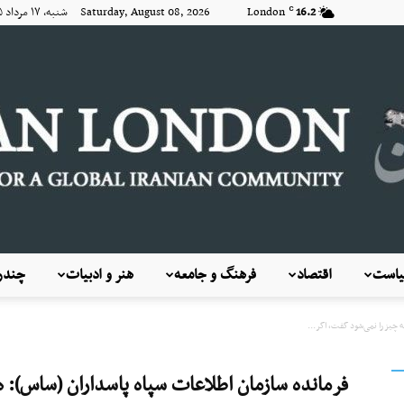
16.2
London
Saturday, August 08, 2026 شنبه, ۱۷ مرداد ۱۴۰۵
C
است
اقتصاد
فرهنگ و جامعه
هنر و ادبیات
چندرس
KayhanLondon
 چیز را نمی‌شود گفت، اگر...
فرمانده سازمان اطلاعات سپاه پاسداران (ساس): ه