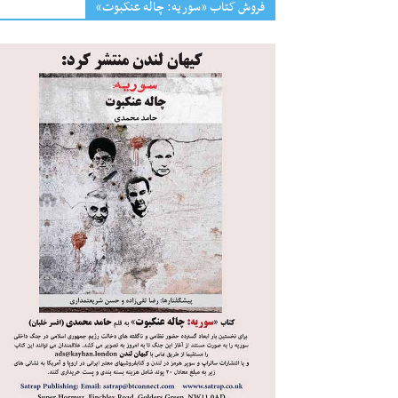
فروش کتاب «سوریه: چاله عنکبوت»