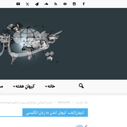
خانه
کیهانِ هفته
سی
برگ نخست
Featured1
تجمع اعتراضی سهامداران بورس؛ تداوم سقوط شاخص‌ه
کیهان‌لایف، کیهان لندن به زبان انگلیسی