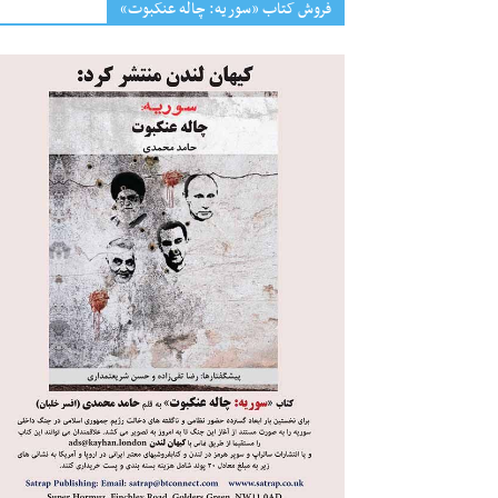
فروش کتاب «سوریه: چاله عنکبوت»