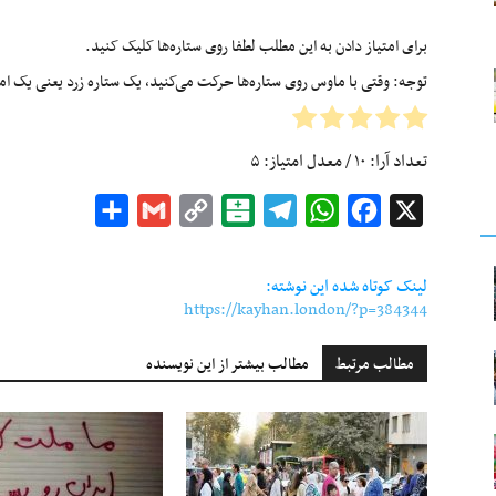
برای امتیاز دادن به این مطلب لطفا روی ستاره‌ها کلیک کنید.
توجه: وقتی با ماوس روی ستاره‌ها حرکت می‌کنید، یک ستاره زرد یعنی یک امتیا
تعداد آرا:
۱۰
/ معدل امتیاز:
۵
Share
Gmail
Copy
Balatarin
Telegram
WhatsApp
Facebook
X
Link
لینک کوتاه شده این نوشته:
https://kayhan.london/?p=384344
مطالب مرتبط
مطالب بیشتر از این نویسنده