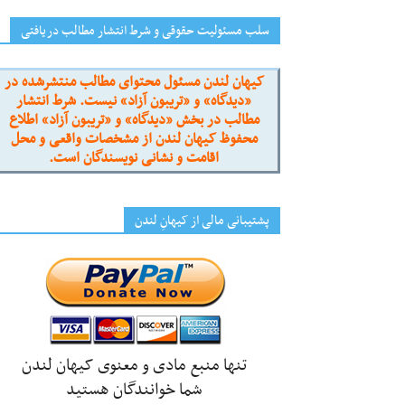
سلب مسئولیت حقوقی و شرط انتشار مطالب دریافتی
کیهان لندن مسئول محتوای مطالب منتشرشده در
«دیدگاه» و «تریبون آزاد» نیست. شرط انتشار
مطالب در بخش «دیدگاه» و «تریبون آزاد» اطلاع
محفوظ کیهان لندن از مشخصات واقعی و محل
اقامت و نشانی نویسندگان است.
پشتیبانی مالی از کیهانِ لندن
تنها منبع مادی و معنوی کیهان لندن
شما خوانندگان هستید