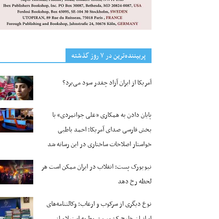
پربیننده‌ترین‌ در ۷ روز گذشته
آمریکا از ایران آزاد چقدر سود می‌برد؟
پایان دادن به همکاری «علی جوانمردی» با
بخش فارسی صدای آمریکا؛ احمد باطبی
خواستار اصلاحات ساختاری در این رسانه شد
نیویورک پست: انقلاب در ایران ممکن است هر
لحظه رخ دهد
نوع دیگری از سرکوب و ارعاب؛ وکالتنامه‌های
ایرانیان خارج کشور مشروط به استعلام از