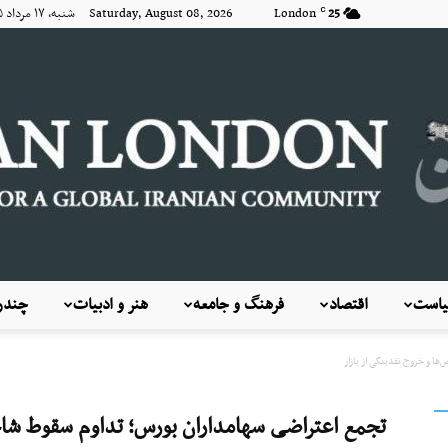
25
London
Saturday, August 08, 2026 شنبه, ۱۷ مرداد ۱۴۰۵
C
است
اقتصاد
فرهنگ و جامعه
هنر و ادبیات
چندرس
KayhanLondon
ا و خروج نقدینگی از بازار
تجمع اعتراضی سهامداران بورس؛ تداوم سقوط شاخص