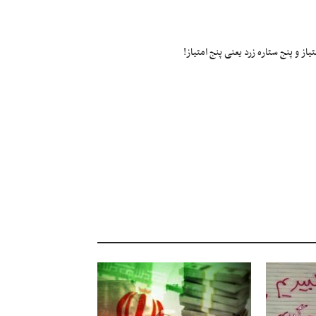
ز و پنج ستاره زرد یعنی پنج امتیاز!