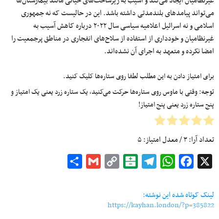
غیرنظامیان ایجاد می‌کند و آسیب به زیرساخت‌های حیاتی مانند بیمارستان‌ها
می‌تواند پیامدهای بلندمدتی داشته باشد. این در حالیست که نه جمهوری
اسلامی و نه اسرائیل اعلامیه سیاسی سال ۲۰۲۲ درباره کاهش آسیب به
غیرنظامیان و خودداری از استفاده از سلاح‌های انفجاری در مناطق پرجمعیت را
امضا نکرده و متعهد به اجرای آن نشده‌اند.
برای امتیاز دادن به این مطلب لطفا روی ستاره‌ها کلیک کنید.
توجه: وقتی با ماوس روی ستاره‌ها حرکت می‌کنید، یک ستاره زرد یعنی یک امتیاز و
پنج ستاره زرد یعنی پنج امتیاز!
تعداد آرا:
۳
/ معدل امتیاز:
۵
Share
Gmail
Copy
Balatarin
Telegram
WhatsApp
Facebook
X
Link
لینک کوتاه شده این نوشته:
https://kayhan.london/?p=385822