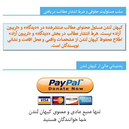
سلب مسئولیت حقوقی و شرط انتشار مطالب دریافتی
کیهان لندن مسئول محتوای مطالب منتشرشده در «دیدگاه» و «تریبون
آزاد» نیست. شرط انتشار مطالب در بخش «دیدگاه» و «تریبون آزاد»
اطلاع محفوظ کیهان لندن از مشخصات واقعی و محل اقامت و نشانی
نویسندگان است.
پشتیبانی مالی از کیهانِ لندن
تنها منبع مادی و معنوی کیهان لندن
شما خوانندگان هستید