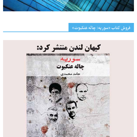
فروش کتاب «سوریه: چاله عنکبوت»