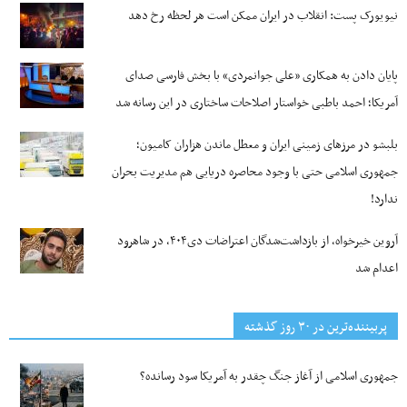
نیویورک پست: انقلاب در ایران ممکن است هر لحظه رخ دهد
پایان دادن به همکاری «علی جوانمردی» با بخش فارسی صدای
آمریکا؛ احمد باطبی خواستار اصلاحات ساختاری در این رسانه شد
بلبشو در مرزهای زمینی ایران و معطل ماندن هزاران کامیون؛
جمهوری اسلامی حتی با وجود محاصره دریایی هم مدیریت بحران
ندارد!
آروین خیرخواه، از بازداشت‌شدگان اعتراضات دی۴۰۴، در شاهرود
اعدام شد
پربیننده‌ترین‌ در ۳۰ روز گذشته
جمهوری اسلامی از آغاز جنگ چقدر به آمریکا سود رسانده؟