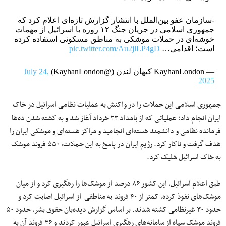
-سازمان عفو بین‌الملل با انتشار گزارش تازه‌ای اعلام کرد که
جمهوری اسلامی در جریان جنگ ۱۲ روزه با اسرائیل از مهمات
خوشه‌ای در حملات موشکی به مناطق مسکونی استفاده کرده‌
است؛ اقدامی…
pic.twitter.com/Au2jlLP4gD
— KayhanLondon کیهان لندن (@KayhanLondon)
July 24,
2025
جمهوری اسلامی این حملات را در واکنش به عملیات نظامی اسرائیل در خاک
ایران انجام داد؛ عملیاتی که از بامداد ۲۳ خرداد آغاز شد و به کشته شدن ده‌ها
فرمانده نظامی و دانشمند هسته‌ای انجامید و مراکز هسته‌ای و موشکی ایران را
هدف گرفت و ناکار کرد. رژیم ایران در پاسخ به این حملات، ۵۵۰ فروند موشک
به خاک اسرائیل شلیک کرد.
طبق اعلام اسرائیل، این کشور ۸۶ درصد از موشک‌ها را رهگیری کرد و از میان
موشک‌های نفوذ کرده، کمتر از ۴۰ فروند به مناطقی از اسرائیل اصابت کرد و
حدود ۳۰ غیرنظامی کشته شدند. بر اساس گزارش دیده‌بان حقوق بشر، حدود ۵۰
فروند موشک سپاه از سامانه‌های رهگیری اسرائیل عبور کردند و ۳۶ فروند آن به