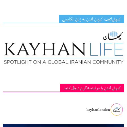
کیهان‌لایف، کیهان لندن به زبان انگلیسی
کیهان لندن را در اینستاگرام دنبال کنید
kayhanlondon