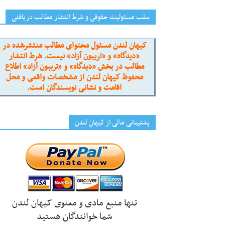
سلب مسئولیت حقوقی و شرط انتشار مطالب دریافتی
کیهان لندن مسئول محتوای مطالب منتشرشده در
«دیدگاه» و «تریبون آزاد» نیست. شرط انتشار
مطالب در بخش «دیدگاه» و «تریبون آزاد» اطلاع
محفوظ کیهان لندن از مشخصات واقعی و محل
اقامت و نشانی نویسندگان است.
پشتیبانی مالی از کیهانِ لندن
تنها منبع مادی و معنوی کیهان لندن
شما خوانندگان هستید