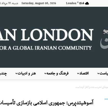
15.6
London
Saturday, August 08, 2026 شنبه, ۱۷ مرداد ۱۴۰۵
C
است
اقتصاد
فرهنگ و جامعه
هنر و ادبیات
چندرس
KayhanLondon
وشکی تخریب شده را آغاز کرده است
آسوشیتدپرس: جمهوری اسلامی بازسازی تأسیسات