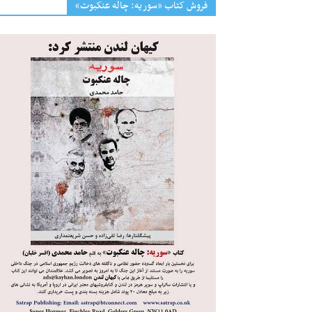
فروش کتاب «سوریه: چاله عنکبوت»