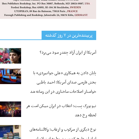
پربیننده‌ترین‌ در ۷ روز گذشته
آمریکا از ایران آزاد چقدر سود می‌برد؟
پایان دادن به همکاری «علی جوانمردی» با
بخش فارسی صدای آمریکا؛ احمد باطبی
خواستار اصلاحات ساختاری در این رسانه شد
نیویورک پست: انقلاب در ایران ممکن است هر
لحظه رخ دهد
نوع دیگری از سرکوب و ارعاب؛ وکالتنامه‌های
ایرانیان خارج کشور مشروط به استعلام از