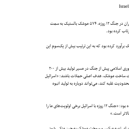
اندیشکده یهودی امنیت ملی آمریکا، گزارش داده که جمهوری اسلامی ایران در جنگ ۱۲ روزه، ۵۷۴ موشک بالستیک به سمت
ل پیش‌ از این ظرفیت زرادخانه جمهوری اسلامی را ۲۵۰۰ موشک برآورد کرده بود که به این ترتیب بیش از یک‌سوم این
کارل پارکین پژوهشگر مرکز «جیمز مارتین» به آسوشیتدپرس گفت که جمهوری اسلامی پیش از جنگ در مسیر تولید بیش از ۲۰۰
ات ساخت موشک، هدف اصلی حملات باشند: «اسرائیل
دودیت غلبه کند، می‌تواند دوباره به تولید انبوه
عزیز نصیرزاده وزیر دفاع جمهوری اسلامی بیش از یک ماه پیش اعلام کرده بود: «جنگ ۱۲ روزه با اسرائیل برخی اولویت‌های ما را
الاتر است.»
رای تهیه میکسر و سوخت موشک به چین متکی شود.