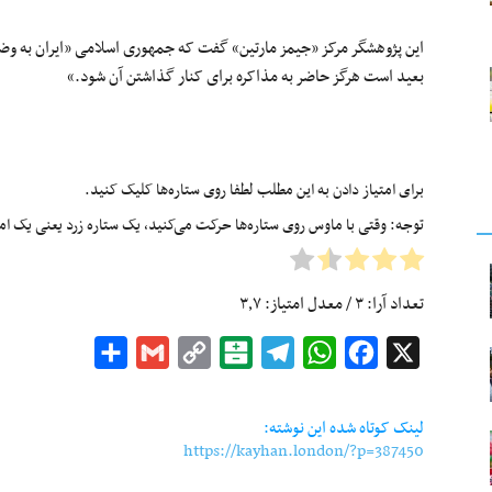
این پژوهشگر مرکز «جیمز مارتین» گفت که جمهوری اسلامی «ایران به وض
بعید است هرگز حاضر به مذاکره برای کنار گذاشتن آن شود.»
برای امتیاز دادن به این مطلب لطفا روی ستاره‌ها کلیک کنید.
توجه: وقتی با ماوس روی ستاره‌ها حرکت می‌کنید، یک ستاره زرد یعنی یک امتیا
تعداد آرا:
۳
/ معدل امتیاز:
۳٫۷
Share
Gmail
Copy
Balatarin
Telegram
WhatsApp
Facebook
X
Link
لینک کوتاه شده این نوشته:
https://kayhan.london/?p=387450