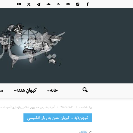
خانه
کیهانِ هفته
سی
برگ نخست
Featured1
آسوشیتدپرس: جمهوری اسلامی بازسازی تأسیسات م
کیهان‌لایف، کیهان لندن به زبان انگلیسی