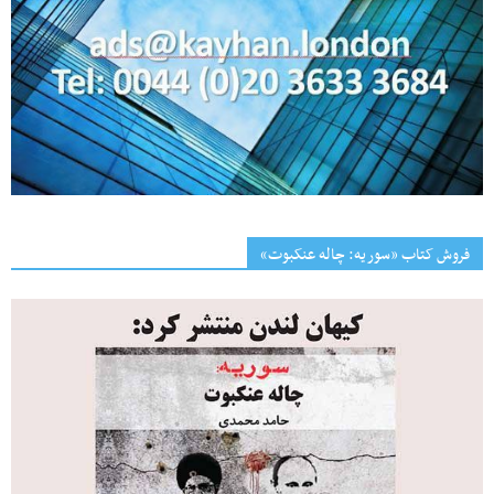
فروش کتاب «سوریه: چاله عنکبوت»