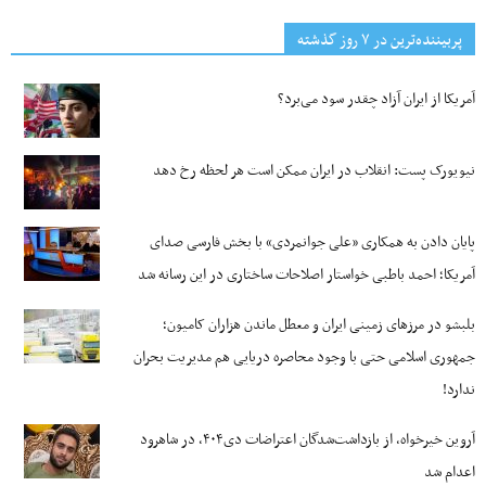
پربیننده‌ترین‌ در ۷ روز گذشته
آمریکا از ایران آزاد چقدر سود می‌برد؟
نیویورک پست: انقلاب در ایران ممکن است هر لحظه رخ دهد
پایان دادن به همکاری «علی جوانمردی» با بخش فارسی صدای
آمریکا؛ احمد باطبی خواستار اصلاحات ساختاری در این رسانه شد
بلبشو در مرزهای زمینی ایران و معطل ماندن هزاران کامیون؛
جمهوری اسلامی حتی با وجود محاصره دریایی هم مدیریت بحران
ندارد!
آروین خیرخواه، از بازداشت‌شدگان اعتراضات دی۴۰۴، در شاهرود
اعدام شد