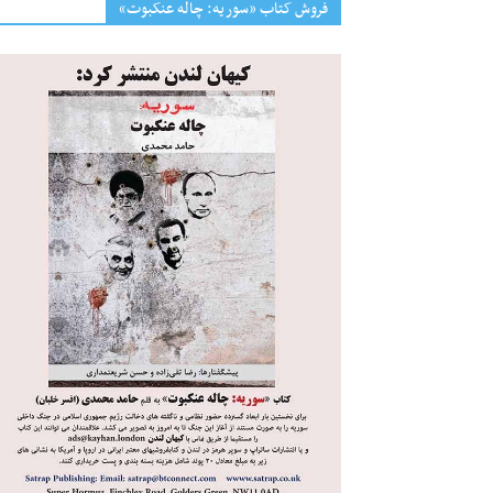
فروش کتاب «سوریه: چاله عنکبوت»