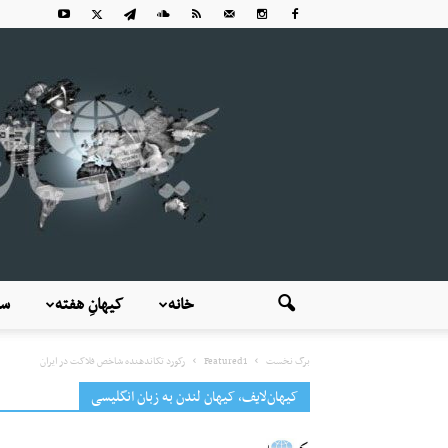
خانه
کیهانِ هفته
سی
برگ نخست
Featured1
رکورد تکاندهنده شاخص فلاکت در ایران
کیهان‌لایف، کیهان لندن به زبان انگلیسی