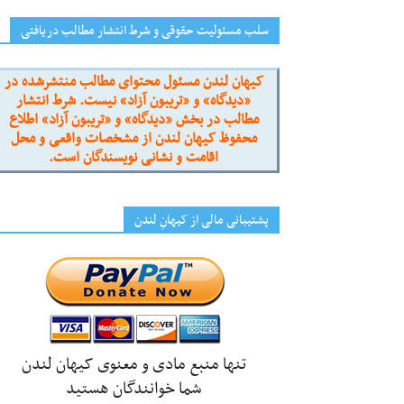
سلب مسئولیت حقوقی و شرط انتشار مطالب دریافتی
کیهان لندن مسئول محتوای مطالب منتشرشده در
«دیدگاه» و «تریبون آزاد» نیست. شرط انتشار
مطالب در بخش «دیدگاه» و «تریبون آزاد» اطلاع
محفوظ کیهان لندن از مشخصات واقعی و محل
اقامت و نشانی نویسندگان است.
پشتیبانی مالی از کیهانِ لندن
تنها منبع مادی و معنوی کیهان لندن
شما خوانندگان هستید