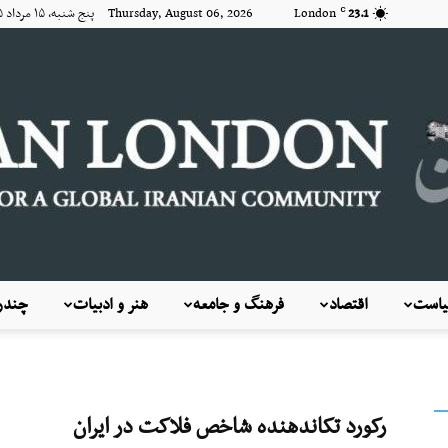
23.1
London
Thursday, August 06, 2026 پنج شنبه, ۱۵ مرداد ۱۴۰۵
C
است
اقتصاد
فرهنگ و جامعه
هنر و ادبیات
چندرس
KayhanLondon
رکورد تکاندهنده شاخص فلاکت در ایران