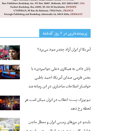
پربیننده‌ترین‌ در ۷ روز گذشته
آمریکا از ایران آزاد چقدر سود می‌برد؟
پایان دادن به همکاری «علی جوانمردی» با
بخش فارسی صدای آمریکا؛ احمد باطبی
خواستار اصلاحات ساختاری در این رسانه شد
نیویورک پست: انقلاب در ایران ممکن است هر
لحظه رخ دهد
بلبشو در مرزهای زمینی ایران و معطل ماندن
هزاران کامیون؛ جمهوری اسلامی حتی با وجود