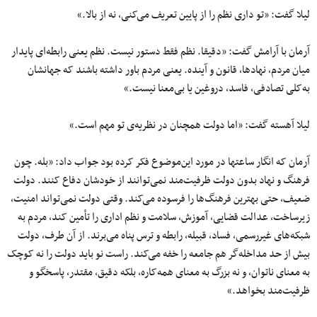
لیلا گفت: «تو داری نظم را از پایین تعریف می‌کنی، نه از بالا.»
آرمان با آرامش گفت: «دقیقا. نظم فقط دستور نیست. نظم یعنی رابطه‌ای پایدار
میان مردم، نهادها، قانون و آینده. یعنی مردم باور داشته باشند که جهانشان
به‌کلی تصادفی، فاسد، دروغین یا بی‌معنا نیست.»
لیلا آهسته گفت: «اما دولت همچنان در نظریه‌ی تو مهم است.»
آرمان که انگار ساعتها در مورد این‌موضوع فکر کرده بود جواب داد: «بله. چون
فرهنگ و نهاد بدون دولت ظرفیت‌مند نمی‌توانند از خودشان دفاع کنند. دولت
ضعیف، حتی بهترین فرهنگ‌ها را فرسوده می‌کند. وقتی دولت نمی‌تواند امنیت،
زیرساخت، عدالت قضایی، آموزش، سلامت و نظم اداری را تأمین کند، مردم به
شبکه‌های غیررسمی، فساد، قبیله، رابطه و ترس پناه می‌برند. از آن طرف، دولت
بیش از حد مداخله‌گر هم جامعه را خفه می‌کند. راست نو باید دولت را نه کوچک
به معنای ناتوان، و نه بزرگ به معنای همه‌کاره، بلکه دقیق، مقتدر، پاسخگو و
ظرفیت‌مند بخواهد.»