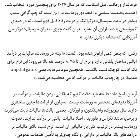
فرماندار ورمانت، فیل اسکات، که در سال ۲۰۲۴ برای پنجمین دوره انتخاب شد.
اهمیت وضعیت سیاسی و اقتصادی ورمانت در این است که چپ‌گرایی سندرز
بیشتر در سنت سوسیال‌دموکراتیک و دولت رفاه قابل فهم است، نه در معنای
کمونیستی یا ضدبازاری آن. شاید بتوان گفت چیزی بعنوان سوسیال‌دموکراسی
آمریکایی که مشابه دیگری ندارد.»
رکس، که بنظر کمی آرام‌تر شده بود، گفت: «البته در ورمانت، مالیات بر درآمد
ایالتی ساختار پلکانی دارد و نرخ آن تا ۸.۷۵ درصد هم بالا می‌رود؛ این نرخ برای
یک ایالت کوچک نسبتا بالاست. همچنین سود سرمایه، یعنی capital gains،
معمولا در چارچوب مالیات بر درآمد ایالتی محاسبه می‌شود.»
آرمان پاسخ داد: «البته باید دقت کنیم که پلکانی بودن مالیات بر درآمد در
آمریکا پدیده‌ای منحصر به ورمانت نیست. بسیاری از ایالت‌ها چنین ساختاری
دارند مثل نیویورک، واشینگتون، و اورگان. بعضی ایالت‌ها مالیات ثابت می‌گیرند
و برخی، مانند تگزاس و فلوریدا، اصلا مالیات ایالتی بر درآمد ندارند. تفاوت
ورمانت بیشتر در ترکیب کلی بار مالیاتی آن است: نرخ نسبتا بالای مالیات بر
درآمدهای بالا، مالیات بر دارایی، و نگاه جدی‌تر به تأمین خدمات عمومی.