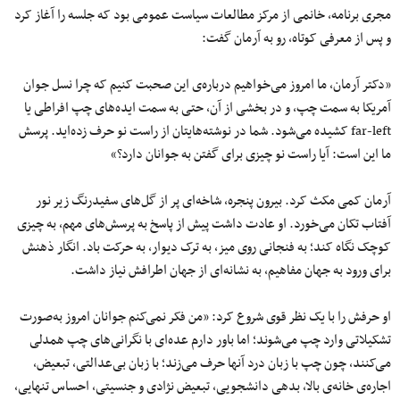
مجری برنامه، خانمی از مرکز مطالعات سیاست عمومی بود که جلسه را آغاز کرد
و پس از معرفی کوتاه، رو به آرمان گفت:
«دکتر آرمان، ما امروز می‌خواهیم درباره‌ی این صحبت کنیم که چرا نسل جوان
آمریکا به سمت چپ، و در بخشی از آن، حتی به سمت ایده‌های چپ افراطی یا
far-left کشیده می‌شود. شما در نوشته‌هایتان از راست نو حرف زده‌اید. پرسش
ما این است: آیا راست نو چیزی برای گفتن به جوانان دارد؟»
آرمان کمی مکث کرد. بیرون پنجره، شاخه‌ای پر از گل‌های سفیدرنگ زیر نور
آفتاب تکان می‌خورد. او عادت داشت پیش از پاسخ به پرسش‌های مهم، به چیزی
کوچک نگاه کند؛ به فنجانی روی میز، به ترک دیوار، به حرکت باد. انگار ذهنش
برای ورود به جهان مفاهیم، به نشانه‌ای از جهان اطرافش نیاز داشت.
او حرفش را با یک نظر قوی شروع کرد: «من فکر نمی‌کنم جوانان امروز به‌صورت
تشکیلاتی وارد چپ می‌شوند؛ اما باور دارم عده‌ای با نگرانی‌های چپ همدلی
می‌کنند، چون چپ با زبان درد آنها حرف می‌زند؛ با زبان بی‌عدالتی، تبعیض،
اجاره‌ی خانه‌ی بالا، بدهی دانشجویی، تبعیض نژادی و جنسیتی، احساس تنهایی،