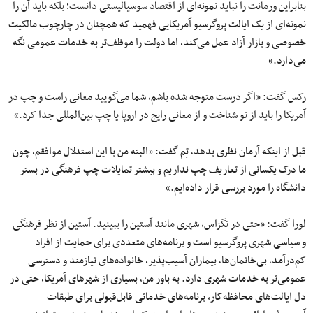
بنابراین ورمانت را نباید نمونه‌ای از اقتصاد سوسیالیستی دانست؛ بلکه باید آن را
نمونه‌ای از یک ایالت پروگرسیو آمریکایی فهمید که همچنان در چارچوب مالکیت
خصوصی و بازار آزاد عمل می‌کند، اما دولت را موظف‌تر به خدمات عمومی نگه
می‌دارد.»
رکس گفت: «اگر درست متوجه شده باشم، شما می‌گویید معانی راست و چپ در
آمریکا را باید از نو شناخت و از معانی رایج در اروپا یا چپ بین‌المللی جدا کرد.»
قبل از اینکه آرمان نظری بدهد، تِم گفت: «البته من با این استدلال موافقم، چون
ما درک یکسانی از تعاریف چپ نداریم و بیشتر تمایلات چپ فرهنگی در بستر
دانشگاه را مورد بررسی قرار داده‌ایم.»
لورا گفت: «حتی در تگزاس، شهری مانند آستین را ببینید. آستین از نظر فرهنگی
و سیاسی شهری پروگرسیو است و برنامه‌های متعددی برای حمایت از افراد
کم‌درآمد، بی‌خانمان‌ها، بیماران آسیب‌پذیر، خانواده‌های نیازمند و دسترسی
عمومی‌تر به خدمات شهری دارد. به باور من، بسیاری از شهرهای آمریکا، حتی در
دل ایالت‌های محافظه‌کار، برنامه‌های خدماتی قابل‌قبولی برای طبقات