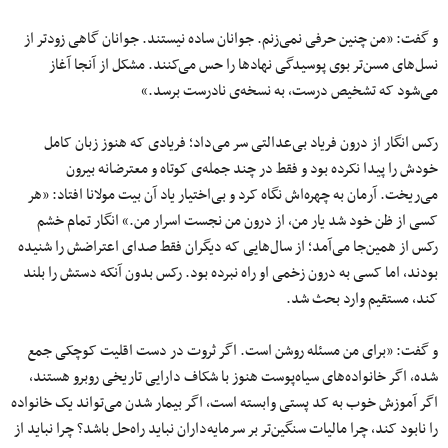
و گفت: «من چنین حرفی نمی‌زنم. جوانان ساده نیستند. جوانان گاهی زودتر از
نسل‌های مسن‌تر بوی پوسیدگی نهادها را حس می‌کنند. مشکل از آنجا آغاز
می‌شود که تشخیص درست، به نسخه‌ی نادرست برسد.»
رکس انگار از درون فریاد بی‌عدالتی سر می‌داد؛ فریادی که هنوز زبان کامل
خودش را پیدا نکرده بود و فقط در چند جمله‌ی کوتاه و معترضانه بیرون
می‌ریخت. آرمان به چهره‌اش نگاه کرد و بی‌اختیار یاد آن بیت مولانا افتاد: «هر
کسی از ظن خود شد یار من، از درون من نجست اسرار من.» انگار تمام خشم
رکس از همین‌جا می‌آمد؛ از سال‌هایی که دیگران فقط صدای اعتراضش را شنیده
بودند، اما کسی به درون زخمی او راه نبرده بود. رکس بدون آنکه دستش را بلند
کند، مستقیم وارد بحث شد.
و گفت: «برای من مسئله روشن است. اگر ثروت در دست اقلیت کوچکی جمع
شده، اگر خانواده‌های سیاه‌پوست هنوز با شکاف دارایی تاریخی روبرو هستند،
اگر آموزش خوب به کد پستی وابسته است، اگر بیمار شدن می‌تواند یک خانواده
را نابود کند، چرا مالیات سنگین‌تر بر سرمایه‌داران نباید راه‌حل باشد؟ چرا نباید از