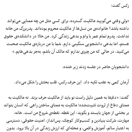
رکس گفت:
«ولی وقتی می‌گویید مالکیت گسترده، برای کسی مثل من چه معنایی می‌تواند
داشته باشد؟ خانواده‌ی من نسل‌ها از مالکیت محروم بوده‌اند. پدربزرگ من خانه
نداشت. پدرم تمام عمر با وام و بدهی زندگی کرد. من حالا در دانشکده‌ی حقوق
هستم، اما بدهی دانشجویی سنگینی دارم. شما با من درباره‌ی مالکیت صحبت
می‌کنید، در حالی که من چیزی ندارم که مالک آن باشم، به‌جز بدهی‌هایم.»
دانشجویان حاضر در جلسه زدند زیر خنده.
آرمان کمی به عقب تکیه داد. این حرف رکس، قلب بحثش را شکل می‌داد.
گفت: «دقیقا به همین دلیل راست نو باید از مالکیت حرف بزند. نه مالکیت به
معنای دفاع از ثروت تثبیت‌شده؛ مالکیت به معنای ساختن راهی که انسان بتواند
بر بخشی از جهان بایستد و بگوید: این نقطه، نقطه‌ی شروع من است. خانه،
مهارت، شرکت بنیادین و کسب‌وکار کوچک، پس‌انداز، امنیت حقوقی، دسترسی
به اعتبار سالم، آموزش واقعی، و محله‌ای که ارزش زندگی در آن بالا برود. بدون