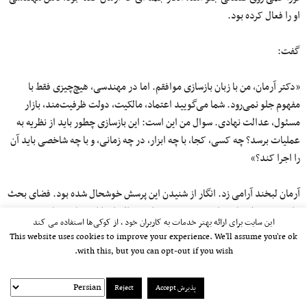
او را فعال کرده بود.
گفت:
«دکتر آرمان، من با زبان بازسازی موافقم. اما در مهندسی، هیچ‌چیزی فقط با
مفهوم جلو نمی‌رود. شما می‌گویید اعتماد، مالکیت، دولت ظرفیت‌مند، بازار
مسئول، عدالت نهادی. سوال من این است: این بازسازی چطور باید از نظریه به
عملیات برسد؟ چه کسی، کجا، با چه ابزار، در چه زمانی، و با چه شاخصی باید آن
را اجرا کند؟»
آرمان لبخند آرامی زد. انگار از شنیدن این پرسش خوشحال شده بود. فضای بحث
داشت به شکل سازنده‌ای پیش می‌رفت. این سؤال، او را از فضای شعاری و
این سایت برای ارائه بهتر خدمات به کاربران خود ، از کوکی‌ها استفاده می کند
تئوریک بیرون می‌کشید و به زمین محکم سیاست عملی بازمی‌گرداند.
This website uses cookies to improve your experience. We'll assume you're ok
with this, but you can opt-out if you wish.
گفت:
پذیرش Accept
Reject
«لورا، متشکرم از این پرسش عالی. این دقیقا همان پلی است که هر نظریه‌ی