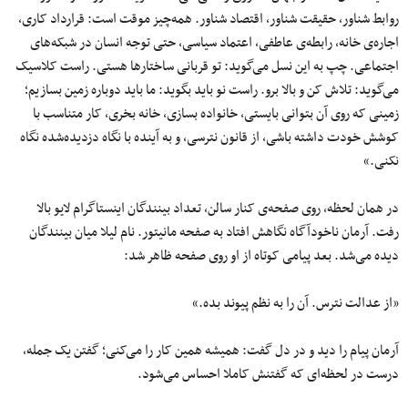
روابط شناور، حقیقت شناور، اقتصاد شناور. همه‌چیز موقت است: قرارداد کاری،
اجاره‌ی خانه، رابطه‌ی عاطفی، اعتماد سیاسی، حتی توجه انسان در شبکه‌های
اجتماعی. چپ به این نسل می‌گوید: تو قربانی ساختارها هستی. راست کلاسیک
می‌گوید: تلاش کن و بالا برو. راست نو باید بگوید: ما باید دوباره زمین بسازیم؛
زمینی که روی آن بتوانی بایستی، خانواده بسازی، خانه بخری، کار متناسب با
کوشش خودت داشته باشی، از قانون نترسی، و به آینده با نگاه دزدیده‌شده نگاه
نکنی.»
در همان لحظه، روی صفحه‌ی کنار سالن، تعداد بینندگان اینستاگرام لایو بالا
رفت. آرمان ناخودآگاه نگاهش افتاد به صفحه مانیتور. نام لیلا میان بینندگان
دیده می‌شد. بعد پیامی کوتاه از او روی صفحه ظاهر شد:
«از عدالت نترس. آن را به نظم پیوند بده.»
آرمان پیام را دید و در دل گفت: همیشه همین کار را می‌کنی؛ گفتن یک جمله،
درست در لحظه‌ای که گفتنش کاملا احساس می‌شود.