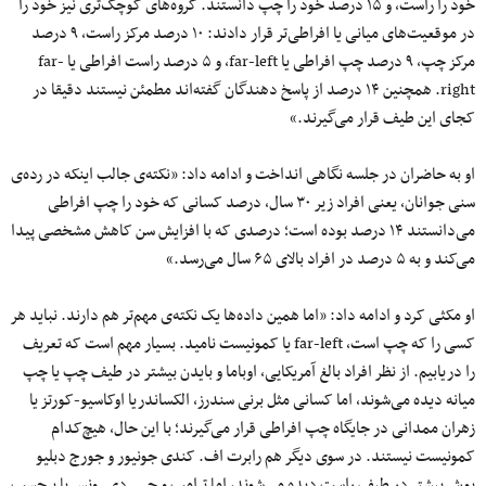
خود را راست، و ۱۵ درصد خود را چپ دانستند. گروه‌های کوچک‌تری نیز خود را
در موقعیت‌های میانی یا افراطی‌تر قرار دادند: ۱۰ درصد مرکز راست، ۹ درصد
مرکز چپ، ۹ درصد چپ افراطی یا far-left، و ۵ درصد راست افراطی یا far-
right. همچنین ۱۴ درصد از پاسخ‌ دهندگان گفته‌اند مطمئن نیستند دقیقا در
کجای این طیف قرار می‌گیرند.»
او به حاضران در جلسه نگاهی انداخت و ادامه داد: «نکته‌ی جالب اینکه در رده‌ی
سنی جوانان، یعنی افراد زیر ۳۰ سال، درصد کسانی که خود را چپ افراطی
می‌دانستند ۱۴ درصد بوده است؛ درصدی که با افزایش سن کاهش مشخصی پیدا
می‌کند و به ۵ درصد در افراد بالای ۶۵ سال می‌رسد.»
او مکثی کرد و ادامه داد: «اما همین داده‌ها یک نکته‌ی مهم‌تر هم دارند. نباید هر
کسی را که چپ است، far-left یا کمونیست نامید. بسیار مهم است که تعریف
را دریابیم. از نظر افراد بالغ آمریکایی، اوباما و بایدن بیشتر در طیف چپ یا چپ
میانه دیده می‌شوند، اما کسانی مثل برنی سندرز، الکساندریا اوکاسیو-کورتز یا
زهران ممدانی در جایگاه چپ افراطی قرار می‌گیرند؛ با این حال، هیچ‌کدام
کمونیست نیستند. در سوی دیگر هم رابرت اف. کندی جونیور و جورج دبلیو
بوش بیشتر در طیف راست دیده می‌شوند، اما ترامپ و جی. دی. ونس با برچسب