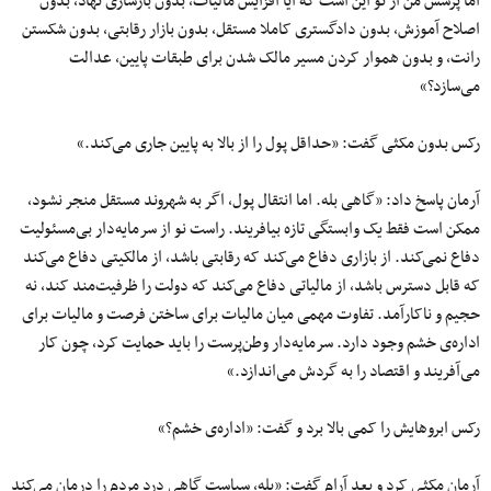
اما پرسش من از تو این است که آیا افزایش مالیات، بدون بازسازی نهاد، بدون
اصلاح آموزش، بدون دادگستری کاملا مستقل، بدون بازار رقابتی، بدون شکستن
رانت، و بدون هموار کردن مسیر مالک شدن برای طبقات پایین، عدالت
می‌سازد؟»
رکس بدون مکثی گفت: «حداقل پول را از بالا به پایین جاری می‌کند.»
آرمان پاسخ داد: «گاهی بله. اما انتقال پول، اگر به شهروند مستقل منجر نشود،
ممکن است فقط یک وابستگی تازه بیافریند. راست نو از سرمایه‌دار بی‌مسئولیت
دفاع نمی‌کند. از بازاری دفاع می‌کند که رقابتی باشد، از مالکیتی دفاع می‌کند
که قابل دسترس باشد، از مالیاتی دفاع می‌کند که دولت را ظرفیت‌مند کند، نه
حجیم و ناکارآمد. تفاوت مهمی میان مالیات برای ساختن فرصت و مالیات برای
اداره‌ی خشم وجود دارد. سرمایه‌دار وطن‌پرست را باید حمایت کرد، چون کار
می‌آفریند و اقتصاد را به گردش می‌اندازد.»
رکس ابروهایش را کمی بالا برد و گفت: «اداره‌ی خشم؟»
آرمان مکثی کرد و بعد آرام گفت: «بله، سیاست گاهی درد مردم را درمان می‌کند