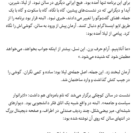
برای این برنامه تنها آمده بود. هیچ ایرانی دیگری در سالن نبود. از لیلا، شیرین،
آیدا و دیگرانی که در نشست‌های پیشین، گاه با نگاه، گاه با سکوت و گاه با یک
جمله، فضای گفت‌وگو را تغییر می‌دادند، خبری نبود. البته قرار بود برنامه را از
طریق لایو اینستاگرام دنبال کنند. آرمان پیش از ورود به سالن، گوشی‌اش را نگاه
کرد. پیامی از لیلا آمده بود:
«ما آنلاینیم. آرام حرف بزن. این نسل، بیشتر از اینکه جواب بخواهد، می‌خواهد
مطمئن شود که شنیده می‌شود.»
آرمان لبخند زد. این جمله، اصلِ جمله‌ی لیلا بود؛ ساده و کمی نگران. گوشی را
در جیب کتش گذاشت و وارد ساختمان شد.
نشست در سالن کوچکی برگزار می‌شد که نام بامزه‌ای هم داشت: «لابراتوار
سیاست و جامعه». البته در واقع شبیه یک اتاق فکر دانشجویی بود. دیوارهای
شیشه‌ای، میز بیضی‌شکل، چند ردیف صندلی در اطراف، و صفحه‌ دیجیتال بزرگ
در انتهای سالن که روی آن نوشته شده بود: