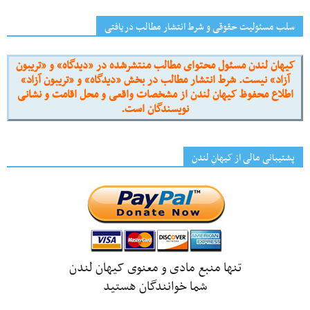
سلب مسئولیت حقوقی و شرط انتشار مطالب دریافتی
کیهان لندن مسئول محتوای مطالب منتشرشده در «دیدگاه» و «تریبون
آزاد» نیست. شرط انتشار مطالب در بخش «دیدگاه» و «تریبون آزاد»
اطلاع محفوظ کیهان لندن از مشخصات واقعی و محل اقامت و نشانی
نویسندگان است.
پشتیبانی مالی از کیهانِ لندن
تنها منبع مادی و معنوی کیهان لندن
شما خوانندگان هستید