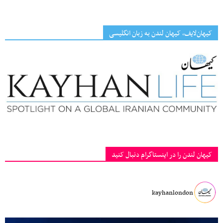
کیهان‌لایف، کیهان لندن به زبان انگلیسی
کیهان لندن را در اینستاگرام دنبال کنید
kayhanlondon