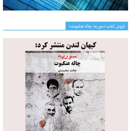
فروش کتاب «سوریه: چاله عنکبوت»