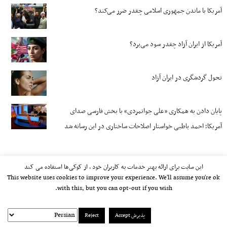
آمریکا با ماندن جمهوری اسلامی چقدر ضرر می‌کند؟
آمریکا از ایران آزاد چقدر سود می‌برد؟
تحول گردشگری در ایران آزاد
پایان دادن به همکاری «علی جوانمردی» با بخش فارسی صدای
آمریکا؛ احمد باطبی خواستار اصلاحات ساختاری در این رسانه شد
این سایت برای ارائه بهتر خدمات به کاربران خود ، از کوکی‌ها استفاده می کند
This website uses cookies to improve your experience. We'll assume you're ok
with this, but you can opt-out if you wish.
پذیرش Accept
Reject
kayhan.london 2000-2026©
خط مشی استفاده مجاز از وب‌سایت