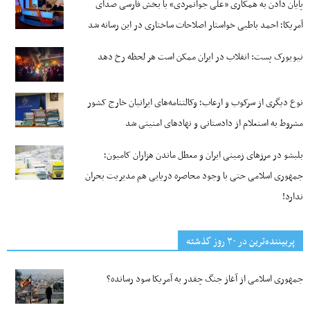
پایان دادن به همکاری «علی جوانمردی» با بخش فارسی صدای
آمریکا؛ احمد باطبی خواستار اصلاحات ساختاری در این رسانه شد
نیویورک پست: انقلاب در ایران ممکن است هر لحظه رخ دهد
نوع دیگری از سرکوب و ارعاب؛ وکالتنامه‌های ایرانیان خارج کشور
مشروط به استعلام از دادستانی و نهادهای امنیتی شد
بلبشو در مرزهای زمینی ایران و معطل ماندن هزاران کامیون؛
جمهوری اسلامی حتی با وجود محاصره دریایی هم مدیریت بحران
ندارد!
پربیننده‌ترین‌ در ۳۰ روز گذشته
جمهوری اسلامی از آغاز جنگ چقدر به آمریکا سود رسانده؟