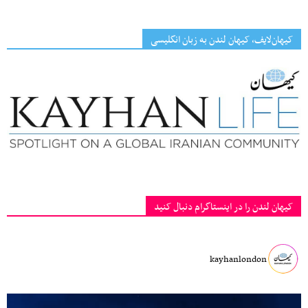
کیهان‌لایف، کیهان لندن به زبان انگلیسی
کیهان لندن را در اینستاگرام دنبال کنید
kayhanlondon