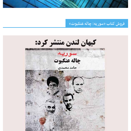
فروش کتاب «سوریه: چاله عنکبوت»