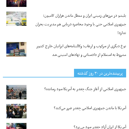
بلبشو در مرزهای زمینی ایران و معطل ماندن هزاران کامیون؛
جمهوری اسلامی حتی با وجود محاصره دریایی هم مدیریت بحران
ندارد!
نوع دیگری از سرکوب و ارعاب؛ وکالتنامه‌های ایرانیان خارج کشور
مشروط به استعلام از دادستانی و نهادهای امنیتی شد
پربیننده‌ترین‌ در ۳۰ روز گذشته
جمهوری اسلامی از آغاز جنگ چقدر به آمریکا سود رسانده؟
آمریکا با ماندن جمهوری اسلامی چقدر ضرر می‌کند؟
آمریکا از ایران آزاد چقدر سود می‌برد؟