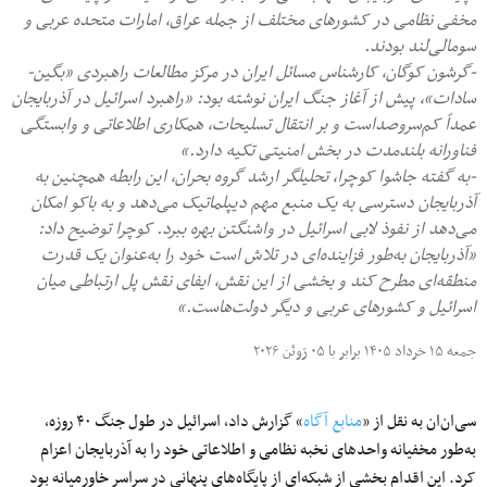
مخفی نظامی در کشورهای مختلف از جمله عراق، امارات متحده عربی و
سومالی‌لند بودند.
-گرشون کوگان، کارشناس مسائل ایران در مرکز مطالعات راهبردی «بگین-
سادات»، پیش از آغاز جنگ ایران نوشته بود: «راهبرد اسرائیل در آذربایجان
عمداً کم‌سروصداست و بر انتقال تسلیحات، همکاری اطلاعاتی و وابستگی
فناورانه بلندمدت در بخش امنیتی تکیه دارد.»
-به گفته جاشوا کوچرا، تحلیلگر ارشد گروه بحران، این رابطه همچنین به
آذربایجان دسترسی به یک منبع مهم دیپلماتیک می‌دهد و به باکو امکان
می‌دهد از نفوذ لابی اسرائیل در واشنگتن بهره ببرد. کوچرا توضیح داد:
«آذربایجان به‌طور فزاینده‌ای در تلاش است خود را به‌عنوان یک قدرت
منطقه‌ای مطرح کند و بخشی از این نقش، ایفای نقش پل ارتباطی میان
اسرائیل و کشورهای عربی و دیگر دولت‌هاست.»
جمعه ۱۵ خرداد ۱۴۰۵ برابر با ۰۵ ژوئن ۲۰۲۶
سی‌ان‌ان به نقل از «
منابع آگاه
» گزارش داد، اسرائیل در طول جنگ ۴۰ روزه،
به‌طور مخفیانه واحدهای نخبه نظامی و اطلاعاتی خود را به آذربایجان اعزام
کرد. این اقدام بخشی از شبکه‌ای از پایگاه‌های پنهانی در سراسر خاورمیانه بود