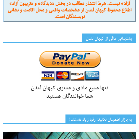
آزاد» نیست. شرط انتشار مطالب در بخش «دیدگاه» و «تریبون آزاد»
اطلاع محفوظ کیهان لندن از مشخصات واقعی و محل اقامت و نشانی
نویسندگان است.
پشتیبانی مالی از کیهانِ لندن
تنها منبع مادی و معنوی کیهان لندن
شما خوانندگان هستید
به بازار اطمینان نکنید؛ رقبا زیاد هستند!