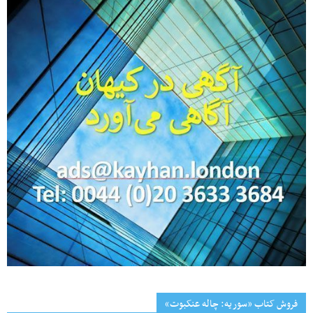
فروش کتاب «سوریه: چاله عنکبوت»