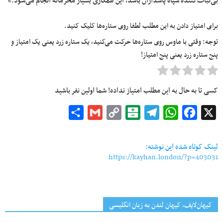
بی‌ثبات‌کننده سپاه پاسداران باشد، این همکاری بسیار محرمانه انجام می‌شود.»
برای امتیاز دادن به این مطلب لطفا روی ستاره‌ها کلیک کنید.
توجه: وقتی با ماوس روی ستاره‌ها حرکت می‌کنید، یک ستاره زرد یعنی یک امتیاز و
پنج ستاره زرد یعنی پنج امتیاز!
کسی تا به حال به این مطلب امتیاز نداده! شما اولین نفر باشید
Share
Gmail
Copy
Balatarin
Telegram
WhatsApp
Facebook
X
Link
لینک کوتاه شده این نوشته:
https://kayhan.london/?p=403031
کیهان‌لایف، کیهان لندن به زبان انگلیسی