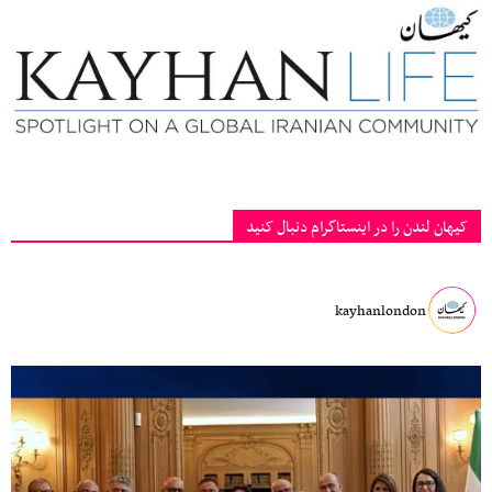
کیهان لندن را در اینستاگرام دنبال کنید
kayhanlondon