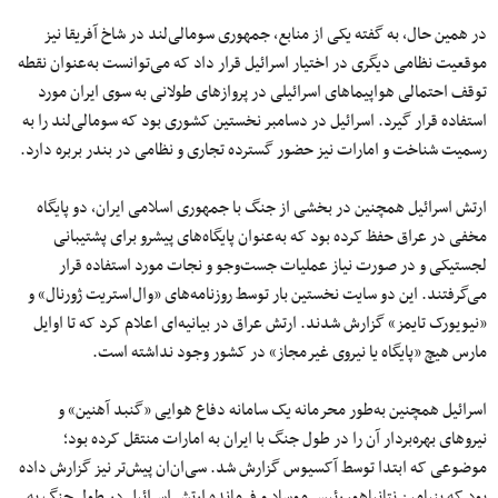
در همین حال، به گفته یکی از منابع، جمهوری سومالی‌لند در شاخ آفریقا نیز
موقعیت نظامی دیگری در اختیار اسرائیل قرار داد که می‌توانست به‌عنوان نقطه
توقف احتمالی هواپیماهای اسرائیلی در پروازهای طولانی به سوی ایران مورد
استفاده قرار گیرد. اسرائیل در دسامبر نخستین کشوری بود که سومالی‌لند را به
رسمیت شناخت و امارات نیز حضور گسترده تجاری و نظامی در بندر بربره دارد.
ارتش اسرائیل همچنین در بخشی از جنگ با جمهوری اسلامی ایران، دو پایگاه
مخفی در عراق حفظ کرده بود که به‌عنوان پایگاه‌های پیشرو برای پشتیبانی
لجستیکی و در صورت نیاز عملیات جست‌وجو و نجات مورد استفاده قرار
می‌گرفتند. این دو سایت نخستین بار توسط روزنامه‌های «وال‌استریت ژورنال» و
«نیویورک تایمز» گزارش شدند. ارتش عراق در بیانیه‌ای اعلام کرد که تا اوایل
مارس هیچ «پایگاه یا نیروی غیرمجاز» در کشور وجود نداشته است.
اسرائیل همچنین به‌طور محرمانه یک سامانه دفاع هوایی «گنبد آهنین» و
نیروهای بهره‌بردار آن را در طول جنگ با ایران به امارات منتقل کرده بود؛
موضوعی که ابتدا توسط آکسیوس گزارش شد. سی‌ان‌ان پیش‌تر نیز گزارش داده
بود که بنیامین نتانیاهو، رئیس موساد و فرمانده ارتش اسرائیل در طول جنگ به