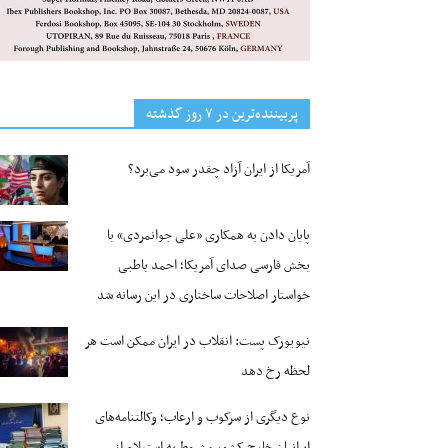
پربیننده‌ترین‌ در ۷ روز گذشته
آمریکا از ایران آزاد چقدر سود می‌برد؟
پایان دادن به همکاری «علی جوانمردی» با
بخش فارسی صدای آمریکا؛ احمد باطبی
خواستار اصلاحات ساختاری در این رسانه شد
نیویورک پست: انقلاب در ایران ممکن است هر
لحظه رخ دهد
نوع دیگری از سرکوب و ارعاب؛ وکالتنامه‌های
ایرانیان خارج کشور مشروط به استعلام از