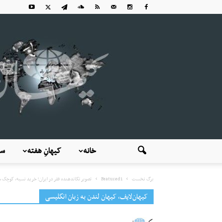
خانه
کیهانِ هفته
سی
برگ نخست
Featured1
تصویر تکاندهنده فقر در ایران؛ خرید نسیه، کوچک ش
کیهان‌لایف، کیهان لندن به زبان انگلیسی