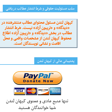
سلب مسئولیت حقوقی و شرط انتشار مطالب دریافتی
کیهان لندن مسئول محتوای مطالب منتشرشده در
«دیدگاه» و «تریبون آزاد» نیست. شرط انتشار
مطالب در بخش «دیدگاه» و «تریبون آزاد» اطلاع
محفوظ کیهان لندن از مشخصات واقعی و محل
اقامت و نشانی نویسندگان است.
پشتیبانی مالی از کیهانِ لندن
تنها منبع مادی و معنوی کیهان لندن
شما خوانندگان هستید