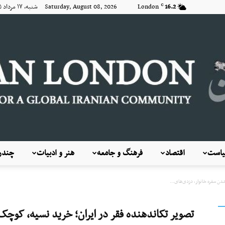
16.2
London
Saturday, August 08, 2026 شنبه, ۱۷ مرداد ۱۴۰۵
C
است
اقتصاد
فرهنگ و جامعه
هنر و ادبیات
چندرس
KayhanLondon
دن سفره خانوار، دزدی‌های...
تصویر تکاندهنده فقر در ایران؛ خرید نسیه، کوچک