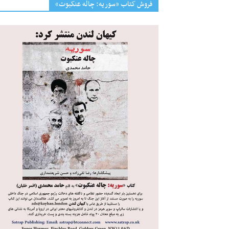
فروش کتاب «سوریه: چاله عنکبوت»