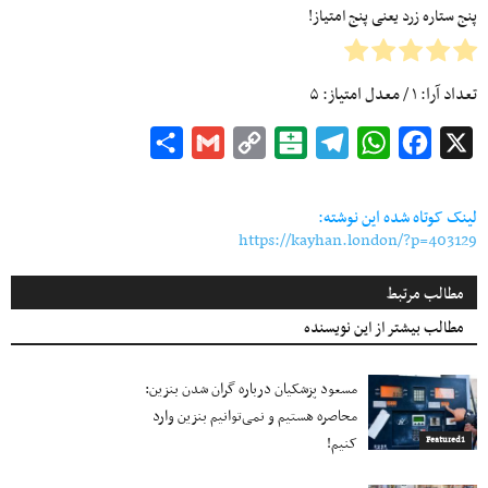
پنج ستاره زرد یعنی پنج امتیاز!
تعداد آرا:
۱
/ معدل امتیاز:
۵
Share
Gmail
Copy
Balatarin
Telegram
WhatsApp
Facebook
X
Link
لینک کوتاه شده این نوشته:
https://kayhan.london/?p=403129
مطالب مرتبط
مطالب بیشتر از این نویسنده
مسعود پزشکیان درباره گران شدن بنزین:
محاصره هستیم و نمی‌توانیم بنزین وارد
کنیم!
Featured1