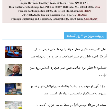
پربیننده‌ترین‌ در ۷ روز گذشته
پایان دادن به همکاری «علی جوانمردی» با بخش فارسی صدای
آمریکا؛ احمد باطبی خواستار اصلاحات ساختاری در این رسانه شد
«تسلیم» یا «قطع سر»؛ ساعت شنیِ عمرِ جمهوری اسلامی روی میز
ترامپ
نوع دیگری از سرکوب و ارعاب؛ وکالتنامه‌های ایرانیان خارج کشور
مشروط به استعلام از دادستانی و نهادهای امنیتی شد
بلبشو در مرزهای زمینی ایران و معطل ماندن هزاران کامیون؛