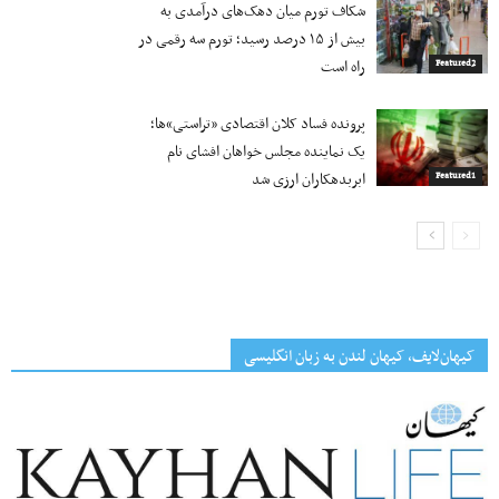
شکاف تورم میان دهک‌های درآمدی به
بیش از ۱۵ درصد رسید؛ تورم سه رقمی در
راه است
Featured2
پرونده فساد کلان اقتصادی «تراستی»ها؛
یک نماینده مجلس خواهان افشای نام
ابربدهکاران ارزی شد
Featured1
کیهان‌لایف، کیهان لندن به زبان انگلیسی