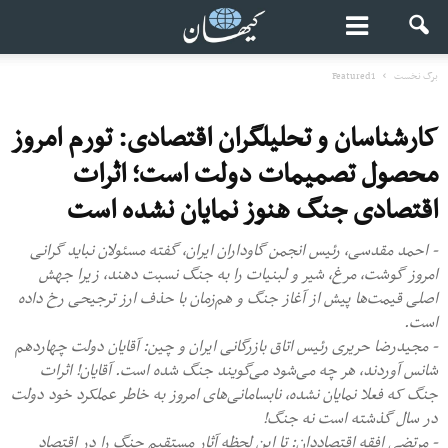
برگ نخست
Featured1
کارشناسان و تحلیلگران اقتصادی: تورم امروز
محصول تصمیمات دولت است؛ اثرات
اقتصادی جنگ هنوز نمایان نشده است
- احمد مقدسی، رئیس انجمن گاوداران ایران، گفته مسئولان نباید گرانی
امروز گوشت، مرغ، شیر و لبنیات را به جنگ نسبت دهند، زیرا جهش
اصلی قیمت‌ها پیش از آغاز جنگ و هم‌زمان با حذف ارز ترجیحی رخ داده
است.
- مجیدرضا حریری رئیس اتاق بازرگانی ایران و چین: آقایان دولت چهاردهم
شانس آوردند، هر چه می‌شود می‌گویند جنگ شده است. آقایان! اثرات
جنگ که فعلا نمایان نشده، نابسامانی‌های امروز به خاطر عملکرد خود دولت
در سال گذشته است نه جنگ!
- مرتضی افقه اقتصاددان: تا این لحظه آثار مستقیم جنگ را در اقتصاد