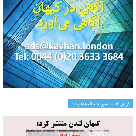
فروش کتاب «سوریه: چاله عنکبوت»