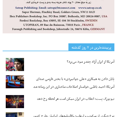
پربیننده‌ترین‌ در ۷ روز گذشته
آمریکا از ایران آزاد چقدر سود می‌برد؟
پایان دادن به همکاری «علی جوانمردی» با بخش فارسی صدای
آمریکا؛ احمد باطبی خواستار اصلاحات ساختاری در این رسانه شد
نیویورک پست: انقلاب در ایران ممکن است هر لحظه رخ دهد
نوع دیگری از سرکوب و ارعاب؛ وکالتنامه‌های ایرانیان خارج کشور