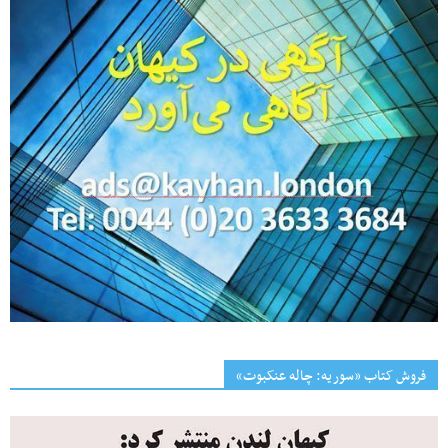
فروش کتاب «سوریه: چاله عنکبوت»