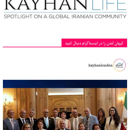
کیهان لندن را در اینستاگرام دنبال کنید
kayhanlondon