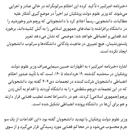
«خبرنامه امیرکبیر» تأکید کرده ​این احکام سرکوبگرانه در حالی صادر و اجرایی
می‌شوند که وزیر علوم دولت پزشکیان نیز اخیراً در موضع‌گیری آشکار علیه
مطالبات دانشجویی، رسماً اعلام کرد با دانشجویانی که پرچم شیر وخورشید را
در دانشگاه برافراشته یا نمادهای جمهوری اسلامی را به آتش کشیده‌اند، برخورد
تند قضایی و انضباطی خواهد شد؛ موضعی که نشان می‌دهد تغییر
پاستورنشینان، هیچ تغییری در ماهیت پادگانی دانشگاه‌ها و سرکوب دانشجویان
ایجاد نکرده است.
اشاره «خبرنامه امیرکبیر» به اظهارات حسین سیمایی‌صراف وزیر علوم دولت
پزشکیان در سه‌شنبه گذشته، ۱۹ خردادماه ۱۴۰۵، است که با تأیید صدور احکام
انضباطی دانشجویان شرکت‌کننده در تجمعات دی۴۰۴ گفته بود دانشجویانی
که در این تجمعات «پرچم سلطنتی» را به دانشگاه آوردند یا اقدام به آتش زدن
پرچم [جمهوری اسلامی] کردند، هم در دادسراها تحت تعقیب قضایی قرار دارند
و هم برای آن‌ها در دانشگاه پرونده انضباطی تشکیل شده است.
وزیر علوم دولت پزشکیان با تهدید دانشجویان گفته بود «این اقدامات از یک سو
جرم محسوب می‌شود و در محاکم قضایی مورد رسیدگی قرار می‌گیرد و از سوی