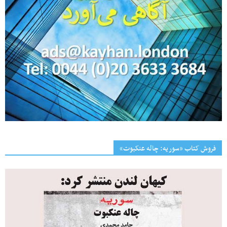
فروش کتاب «سوریه: چاله عنکبوت»