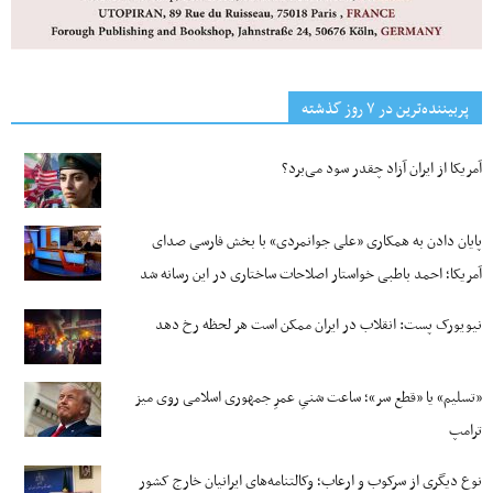
پربیننده‌ترین‌ در ۷ روز گذشته
آمریکا از ایران آزاد چقدر سود می‌برد؟
پایان دادن به همکاری «علی جوانمردی» با بخش فارسی صدای
آمریکا؛ احمد باطبی خواستار اصلاحات ساختاری در این رسانه شد
نیویورک پست: انقلاب در ایران ممکن است هر لحظه رخ دهد
«تسلیم» یا «قطع سر»؛ ساعت شنیِ عمرِ جمهوری اسلامی روی میز
ترامپ
نوع دیگری از سرکوب و ارعاب؛ وکالتنامه‌های ایرانیان خارج کشور