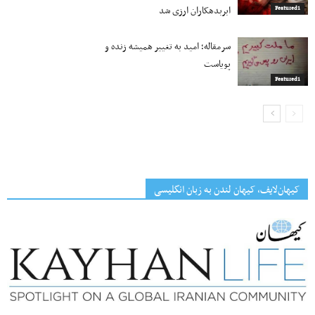
ابربدهکاران ارزی شد
Featured1
سرمقاله؛ امید به تغییر همیشه زنده و
پویاست
Featured1
کیهان‌لایف، کیهان لندن به زبان انگلیسی