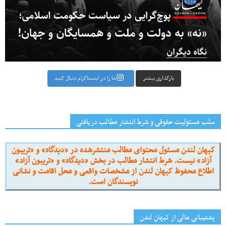
بارگذاری بیشتر
ما را در اینستاگرام دنبال کنید
سلب مسئولیت حقوقی و شرط انتشار مطالب دریافتی
کیهان لندن مسئول محتوای مطالب منتشرشده در «دیدگاه» و «تریبون
آزاد» نیست. شرط انتشار مطالب در بخش «دیدگاه» و «تریبون آزاد»
اطلاع محفوظ کیهان لندن از مشخصات واقعی و محل اقامت و نشانی
نویسندگان است.
پشتیبانی مالی از کیهانِ لندن