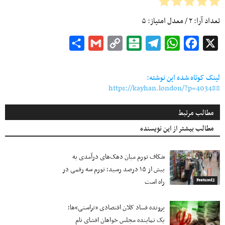
تعداد آرا:
۲
/ معدل امتیاز:
۵
Share
Gmail
Copy
Balatarin
Telegram
WhatsApp
Facebook
X
Link
لینک کوتاه شده این نوشته:
https://kayhan.london/?p=403488
مطالب مرتبط
مطالب بیشتر از این نویسنده
شکاف تورم میان دهک‌های درآمدی به
بیش از ۱۵ درصد رسید؛ تورم سه رقمی در
راه است
Featured2
پرونده فساد کلان اقتصادی «تراستی»ها؛
یک نماینده مجلس خواهان افشای نام