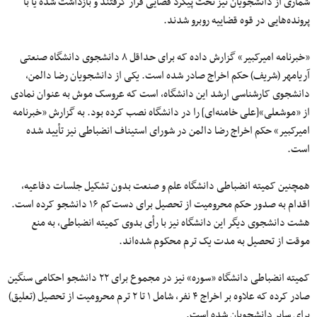
شماری از دانشجویان نیز تحت پیگرد قضایی قرار گرفتند و بازداشت شده یا با
پرونده‌هایی در قوه قضاییه روبرو شدند.
«خبرنامه امیرکبیر» گزارش داده که برای حداقل ۸ دانشجوی دانشگاه صنعتی
آریامهر (شریف) حکم اخراج صادر شده است. یکی از دانشجویان رضا دالمن،
دانشجوی کارشناسی ارشد این دانشگاه، است که عروسک موش به عنوان نمادی
از «موشعلی»[علی خامنه‌ای] را در دانشگاه نصب کرده بود. به گزارش «خبرنامه
امیرکبیر» حکم اخراج رضا دالمن در شورای استیناف انضباطی نیز تأیید شده
است.
همچنین کمیته انضباطی دانشگاه علم و صنعت بدون تشکیل جلسات دفاعیه،
اقدام به صدور حکم محرومیت از تحصیل برای دست‌کم ۱۶ دانشجو کرده است.
هشت دانشجوی دیگر این دانشگاه نیز با رأی بدوی کمیته انضباطی، به منع
موقت از تحصیل به مدت یک ترم محکوم شده‌اند.
کمیته انضباطی دانشگاه «سوره» نیز در مجموع برای ۲۲ دانشجو احکامی سنگین
صادر کرده که علاوه بر اخراج ۴ نفر، شامل ۱ تا ۲ ترم محرومیت از تحصیل (تعلیق)
برای سایر دانشجویان شده است.