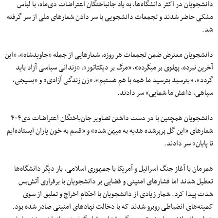
دانشجویان در اکثر دانشگاه‌ها، به یاد جانباختگان اعتراضات دی‌ماه، با لباس
مشکی حاضر شدند و تجمعات دانشجویی با سر دادن شعارهای ملی از سر گرفته
شد.
دانشجویان معترض ضمن تجمعات هر روزه، شعارهایی از جمله «جاویدشاه»، «این
آخرین نبرده، پهلوی بر میگرده»، «مرگ بر دیکتاتور»، «زندانی سیاسی آزاد باید
گردد»، «بترسید بترسید ما همه با هم هستیم»، «زن زندگی آزادی» و «بسیجی،
سپاهی، داعش ما شمایی» سر دادند.
دانشجویان همچنین با در دست داشتن تصاویر جان‌باختگان اعتراضات دی۴۰۴
شعارهای «این گل پرپرشده هدیه به میهن شده» و «قسم به خون یاران ایستاده‌ایم
تا پایان» سر دادند.
همزمان با آغاز جنگ اسرائیل و آمریکا با جمهوری اسلامی، بار دیگر دانشگاه‌ها
تعطیل شدند اما فشارهای امنیتی و قضایی بر دانشجویان با برقراری آتش‌بس
شدت پیدا کرد. شمار زیادی از دانشجویان با احکام اخراج و تعلیق از سوی
کمیته‌های انضباطی روبرو شدند که با دخالت نهادهای امنیتی صادر شده بود.