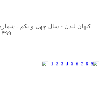
۴۹۹ (دوره جديد
1
2
3
4
5
6
7
8
9