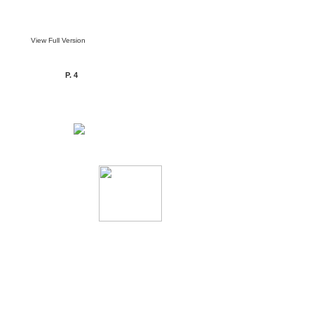
View Full Version
P. 4