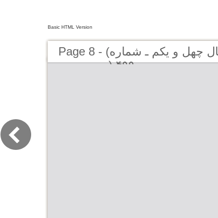
Basic HTML Version
Page 8 - (کیهان لندن - سال چهل و یکم ـ شماره
۴۹۹ (دوره جديد