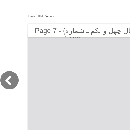
Basic HTML Version
Page 7 - (کیهان لندن - سال چهل و یکم ـ شماره
۴۹۹ (دوره جديد