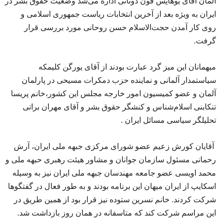
آلمان آقای یوهانِس فون دونانی اداره می‌شد وضعیت حقوق بشر در
ایران به ویژه بعد از آخرین انتخابات ریاست جمهوری اسلامی و
روی کار آمدن حجت‌الاسلام حسن روحانی مورد بررسی قرار
گرفت.
میهمانان این میز گرد عبارت بودند از آقای یورگن کلیمکه
سیاستمدار آلمانی و نماینده حزب دمکرات مسیحی در پارلمان
آلمان و عضو کمیسیون امور خارجه مجلس این کشور،خانم پریسا
تنکابنی اسلام‌شناس و کنشگر حقوق بشر و آقای مهران براتی
تحلیلگر سیاسی مسائل ایران .
آقایان کورش زعیم عضو شورای مرکزی جبهه ملی ایران، آرش
رحمانی مسئول سازمان جوانان و مشاور هیئت رهبری حبهه ملی و
محمد اویسی عضو جامعه مهندسان جبهه ملی ایران نیز به وسیله
اسکایپ از ایران میهان این برنامه بودند و به طور فعال در گفتگوها
شرکت کردند. خانم نسرین ستوده نیز قرار بود از همین طریق در
این مراسم شرکت کند که متاسفانه در همان روز بازداشت شد.