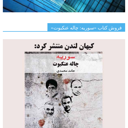
فروش کتاب «سوریه: چاله عنکبوت»