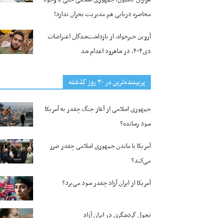
محاصره دریایی هم مدیریت بحران ندارد!
آروین خیرخواه، از بازداشت‌شدگان اعتراضات
دی۴۰۴، در شاهرود اعدام شد
پربیننده‌ترین‌ در ۳۰ روز گذشته
جمهوری اسلامی از آغاز جنگ چقدر به آمریکا
سود رسانده؟
آمریکا با ماندن جمهوری اسلامی چقدر ضرر
می‌کند؟
آمریکا از ایران آزاد چقدر سود می‌برد؟
تحول گردشگری در ایران آزاد