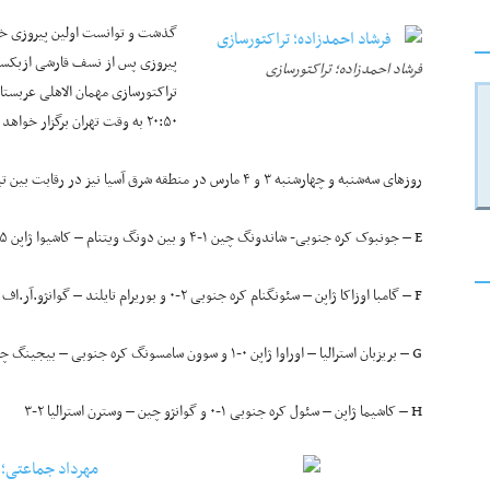
گذشت و توانست اولین پیروزی خود
پیروزی پس از نسف قارشی ازبکستان
فرشاد احمدزاده؛ تراکتورسازی
۲۰:۵۰ به وقت تهران برگزار خواهد شد.
روزهای سه‌شنبه و چهارشنبه ۳ و ۴ مارس در منطقه شرق آسیا نیز در رقابت بین تیم‌های حاضر در گروه‌های E,F,G,H نتایج زیر رقم خورد:
E – جونبوک کره جنوبی- شاندونگ چین ۱-۴ و بین دونگ ویتنام – کاشیوا ژاپن ۵-۱
F – گامبا اوزاکا ژاپن – سئونگنام کره جنوبی ۲-۰ و بوریرام تایلند – گوانژو.آر.اف چین ۱-۲
G – بریزبان استرالیا – اوراوا ژاپن ۰-۱ و سوون سامسونگ کره جنوبی – بیجینگ چین ۱-۰
H – کاشیما ژاپن – سئول کره جنوبی ۱-۰ و گوانژو چین – وسترن استرالیا ۲-۳