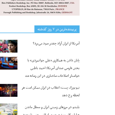
پربیننده‌ترین‌ در ۷ روز گذشته
آمریکا از ایران آزاد چقدر سود می‌برد؟
پایان دادن به همکاری «علی جوانمردی» با
بخش فارسی صدای آمریکا؛ احمد باطبی
خواستار اصلاحات ساختاری در این رسانه شد
نیویورک پست: انقلاب در ایران ممکن است هر
لحظه رخ دهد
بلبشو در مرزهای زمینی ایران و معطل ماندن
هزاران کامیون؛ جمهوری اسلامی حتی با وجود