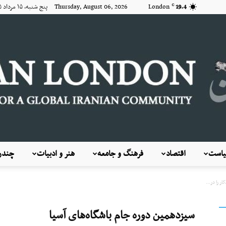
19.4
London
Thursday, August 06, 2026 پنج شنبه, ۱۵ مرداد ۱۴۰۵
C
است
اقتصاد
فرهنگ و جامعه
هنر و ادبیات
چندرس
KayhanLondon
ر را در...
سیزدهمین دوره جام باشگاه‌های آسیا