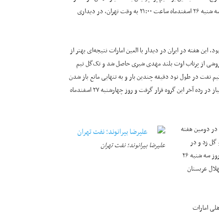
جدول این گروه قرار گرفت و روز سه شنبه ۲۶ اسفندماه ساعت ۲۱:۰۰ به وقت تهران، در دیداری
بود، این هفته در ایران در دیدار با العین امارات نتیجه‌ای بهتر از
 نفت در دقیقه ۴۹ بازی توسط سیامک کوروشی از پرتاب اوت بلند مهدی شیری حاصل شد و تک‌گل تیم
یه تیم نفت در طول نود دقیقه چندین بار و به تنهایی مانع باز شدن
دروازه‌اش شد و روز پرفروغی داشت .در پایان هفته دوم، نفت تهران با این تک‌امتیاز در رده آخر این گروه قرار گرفت و روز چهارشنبه ۲۷ اسفندماه
 و در دومین هفته
یقه ۷ برای تیم لکوموتیو گل زد و در
علیرضا بیرانوند؛ نفت تهران
دقیقه ۳۲ مهرداد جماعتی کار را برای فولاد به تساوی کشاند. در ادامه مسابقات روز سه شنبه ۲۶
 الهلال عربستان