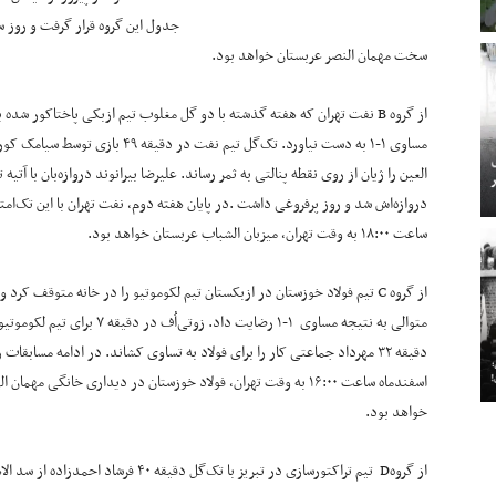
سخت مهمان النصر عربستان خواهد بود.
از گروه B نفت تهران که هفته گذشته با دو گل مغلوب تیم ازبکی پاختاکور شده 
مساوی ۱-۱ به دست نیاورد. تک‌گل تیم
العین را ژیان از روی نقطه پنالتی به ثمر رساند. علیرضا بیرانوند دروازه‌بان با آت
ساعت ۱۸:۰۰ به وقت تهران، میزبان الشباب عربستان خواهد بود.
از گروه C تیم فولاد خوزستان در ازبکستان تیم لکوموتیو را در خانه متوقف کرد
متوالی به نتیجه مساوی ۱-۱ رضایت داد. زوتی‌اُف در دق
اسفندماه ساعت ۱۶:۰۰ به وقت تهران، فولاد خوزستان در دیداری خانگی مهمان
خواهد بود.
از گروهD تیم تراکتورسازی در تبریز با تک‌گل دقیقه ۴۰ فرشاد احمدزاده از سد الاهلی امارات