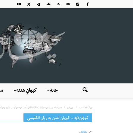
خانه
کیهانِ هفته
سی
برگ نخست
ورزش
سیزدهمین دوره جام باشگاه‌های آسیا پرسپولیس ،تیم بنیادکا
کیهان‌لایف، کیهان لندن به زبان انگلیسی