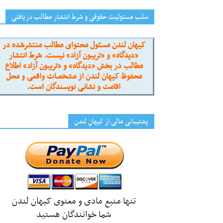
سلب مسئولیت حقوقی و شرط انتشار مطالب دریافتی
کیهان لندن مسئول محتوای مطالب منتشرشده در
«دیدگاه» و «تریبون آزاد» نیست. شرط انتشار
مطالب در بخش «دیدگاه» و «تریبون آزاد» اطلاع
محفوظ کیهان لندن از مشخصات واقعی و محل
اقامت و نشانی نویسندگان است.
پشتیبانی مالی از کیهانِ لندن
تنها منبع مادی و معنوی کیهان لندن
شما خوانندگان هستید