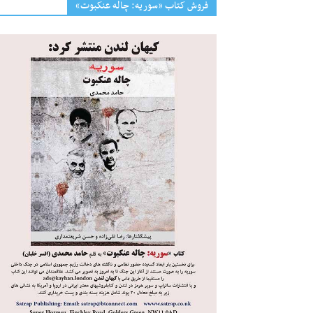
فروش کتاب «سوریه: چاله عنکبوت»