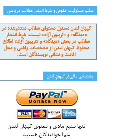
سلب مسئولیت حقوقی و شرط انتشار مطالب دریافتی
کیهان لندن مسئول محتوای مطالب منتشرشده در
«دیدگاه» و «تریبون آزاد» نیست. شرط انتشار
مطالب در بخش «دیدگاه» و «تریبون آزاد» اطلاع
محفوظ کیهان لندن از مشخصات واقعی و محل
اقامت و نشانی نویسندگان است.
پشتیبانی مالی از کیهانِ لندن
تنها منبع مادی و معنوی کیهان لندن
شما خوانندگان هستید