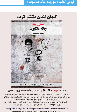
فروش کتاب «سوریه: چاله عنکبوت»