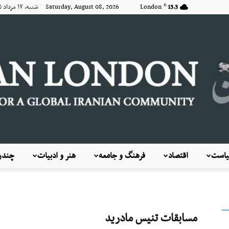
13.3
London
Saturday, August 08, 2026 شنبه, ۱۷ مرداد ۱۴۰۵
C
است
اقتصاد
فرهنگ و جامعه
هنر و ادبیات
چندرس
KayhanLondon
مسابقات تنیس مادرید