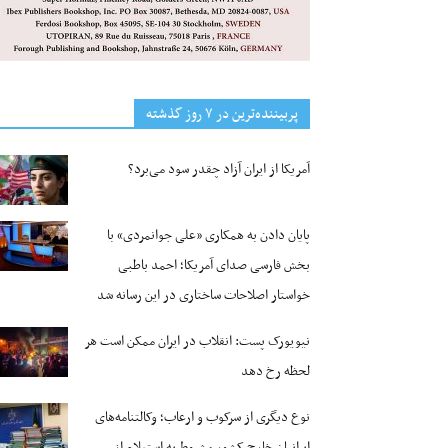
پربیننده‌ترین‌ در ۷ روز گذشته
آمریکا از ایران آزاد چقدر سود می‌برد؟
پایان دادن به همکاری «علی جوانمردی» با
بخش فارسی صدای آمریکا؛ احمد باطبی
خواستار اصلاحات ساختاری در این رسانه شد
نیویورک پست: انقلاب در ایران ممکن است هر
لحظه رخ دهد
نوع دیگری از سرکوب و ارعاب؛ وکالتنامه‌های
ایرانیان خارج کشور مشروط به استعلام از