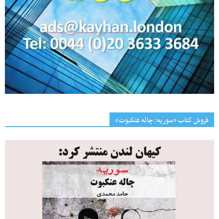
فروش کتاب «سوریه: چاله عنکبوت»