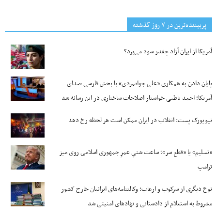
پربیننده‌ترین‌ در ۷ روز گذشته
آمریکا از ایران آزاد چقدر سود می‌برد؟
پایان دادن به همکاری «علی جوانمردی» با بخش فارسی صدای
آمریکا؛ احمد باطبی خواستار اصلاحات ساختاری در این رسانه شد
نیویورک پست: انقلاب در ایران ممکن است هر لحظه رخ دهد
«تسلیم» یا «قطع سر»؛ ساعت شنیِ عمرِ جمهوری اسلامی روی میز
ترامپ
نوع دیگری از سرکوب و ارعاب؛ وکالتنامه‌های ایرانیان خارج کشور
مشروط به استعلام از دادستانی و نهادهای امنیتی شد