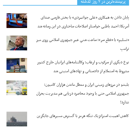
پربیننده‌ترین‌ در ۷ روز گذشته
پایان دادن به همکاری «علی جوانمردی» با بخش فارسی صدای
آمریکا؛ احمد باطبی خواستار اصلاحات ساختاری در این رسانه شد
«تسلیم» یا «قطع سر»؛ ساعت شنیِ عمرِ جمهوری اسلامی روی میز
ترامپ
نوع دیگری از سرکوب و ارعاب؛ وکالتنامه‌های ایرانیان خارج کشور
مشروط به استعلام از دادستانی و نهادهای امنیتی شد
بلبشو در مرزهای زمینی ایران و معطل ماندن هزاران کامیون؛
جمهوری اسلامی حتی با وجود محاصره دریایی هم مدیریت بحران
ندارد!
کاهش اهمیت استراتژیک تنگه‌ هرمز با گسترش مسیرهای جایگزین