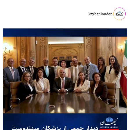
kayhanlondon