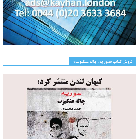
فروش کتاب «سوریه: چاله عنکبوت»