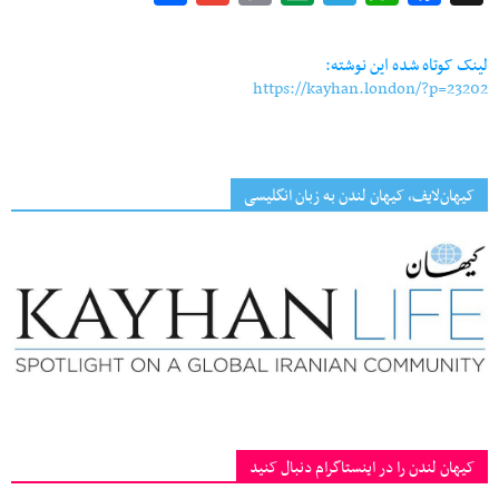
Link
لینک کوتاه شده این نوشته:
https://kayhan.london/?p=23202
کیهان‌لایف، کیهان لندن به زبان انگلیسی
کیهان لندن را در اینستاگرام دنبال کنید