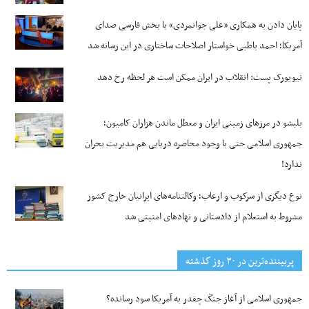
پایان دادن به همکاری «علی جوانمردی» با بخش فارسی صدای
آمریکا؛ احمد باطبی خواستار اصلاحات ساختاری در این رسانه شد
نیویورک پست: انقلاب در ایران ممکن است هر لحظه رخ دهد
بلبشو در مرزهای زمینی ایران و معطل ماندن هزاران کامیون؛
جمهوری اسلامی حتی با وجود محاصره دریایی هم مدیریت بحران
ندارد!
نوع دیگری از سرکوب و ارعاب؛ وکالتنامه‌های ایرانیان خارج کشور
مشروط به استعلام از دادستانی و نهادهای امنیتی شد
پربیننده‌ترین‌ در ۳۰ روز گذشته
جمهوری اسلامی از آغاز جنگ چقدر به آمریکا سود رسانده؟