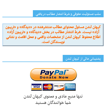
سلب مسئولیت حقوقی و شرط انتشار مطالب دریافتی
کیهان لندن مسئول محتوای مطالب منتشرشده در «دیدگاه» و «تریبون
آزاد» نیست. شرط انتشار مطالب در بخش «دیدگاه» و «تریبون آزاد»
اطلاع محفوظ کیهان لندن از مشخصات واقعی و محل اقامت و نشانی
نویسندگان است.
پشتیبانی مالی از کیهانِ لندن
تنها منبع مادی و معنوی کیهان لندن
شما خوانندگان هستید