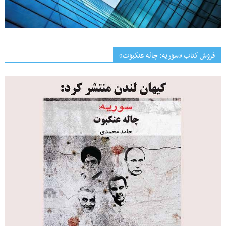
فروش کتاب «سوریه: چاله عنکبوت»