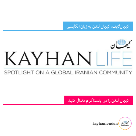
کیهان‌لایف، کیهان لندن به زبان انگلیسی
کیهان لندن را در اینستاگرام دنبال کنید
kayhanlondon