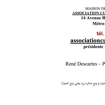
ز و پنج ستاره زرد یعنی پنج امتیاز!