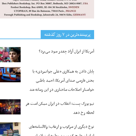
پربیننده‌ترین‌ در ۷ روز گذشته
آمریکا از ایران آزاد چقدر سود می‌برد؟
پایان دادن به همکاری «علی جوانمردی» با
بخش فارسی صدای آمریکا؛ احمد باطبی
خواستار اصلاحات ساختاری در این رسانه شد
نیویورک پست: انقلاب در ایران ممکن است هر
لحظه رخ دهد
نوع دیگری از سرکوب و ارعاب؛ وکالتنامه‌های
ایرانیان خارج کشور مشروط به استعلام از