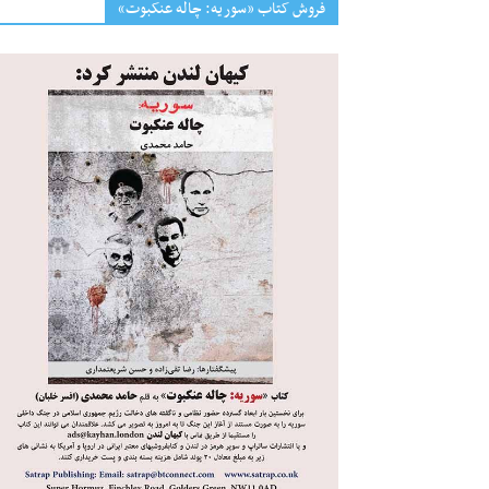
فروش کتاب «سوریه: چاله عنکبوت»