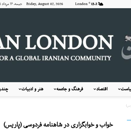
13.2
London
Friday, August 07, 2026 جمعه, ۱۶ مرداد ۱۴۰۵
C
است
اقتصاد
فرهنگ و جامعه
هنر و ادبیات
چندرس
KayhanLondon
ریس)
خواب و خوابگزاری در شاهنامه فردوسی (پاریس)