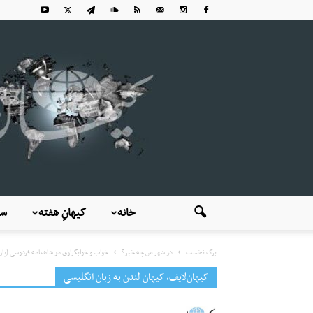
خانه
کیهانِ هفته
سی
برگ نخست
در شهر من چه خبر؟
خواب و خوابگزاری در شاهنامه فردوسی (پا
کیهان‌لایف، کیهان لندن به زبان انگلیسی