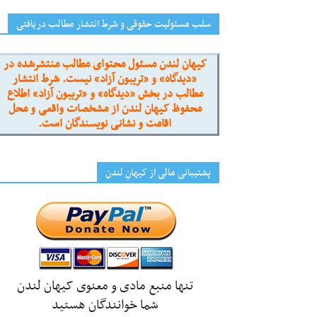
سلب مسئولیت حقوقی و شرط انتشار مطالب دریافتی
کیهان لندن مسئول محتوای مطالب منتشرشده در
«دیدگاه» و «تریبون آزاد» نیست. شرط انتشار
مطالب در بخش «دیدگاه» و «تریبون آزاد» اطلاع
محفوظ کیهان لندن از مشخصات واقعی و محل
اقامت و نشانی نویسندگان است.
پشتیبانی مالی از کیهانِ لندن
تنها منبع مادی و معنوی کیهان لندن
شما خوانندگان هستید