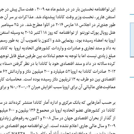
این توافقنامه نخستین بار در در ششم 
استفن هارپر، نخست وزیر وقت کانادا پیشنهاد شد. مذاکرات بر سر آن جسته
هتل رویال یورک تورنتو از توا
به داد و ستد تجاری و صادرات و واردات کشورهای اتحادیه اروپا به کانا
مبلغ زیادی نیست اما با توجه به حجم تبادلات بین طرفین مبلغ قابل توجه
اقتصادی بین دو طرف به ۱۳ تریلیون دلار رسیده بوده است.
معافیت‌های مالیاتی آن برای اروپا سبب افزایش میزان ۰٫۰۲–۰٫۰۳% و برای کانادا ۰٫۱۸–۰٫۳۶% رشد تولید ناخالص ملی خواهد بود.
کانادا در ک
از گذار از بحران اقتصادی جهان در سال ۰۸
۲۰۰۹ و سال مالی جاری اعلام نشده است. این توافقنامه مهم اقتصادی د