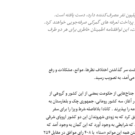
 این توافقنامه اطمینان خاطری برای هر دو طرف
یان – توافقنامه آزاد تجاری بین کانادا و اتحادیه اروپا CETA با پشت سر گذاشتن اختلاف نظرها، موانع، مشکلات و رفع
می‌آمد، به تصویب رسید.
ا جناح‌هایی از حکومت بعضی از این کشور و گروهی از
ر آغاز، سه کشور رومانی، جمهوری چک و بلغارستان به
 را بپذیرند . کانادا بلافاصله شرط ویزا را برای سفر
فق کرد که به زودی شهروندان این دو کشور اروپای شرقی
د که شرایطی به وجود آورد که این گمان به وجود آمد که
امکان ندارد این توافقنامه به تصویب برسد اما در نهایت با پشت سر گذاشتن همه این موانع «ستا» با ۴۰۸ رای موافق در مقابل ۲۵۴