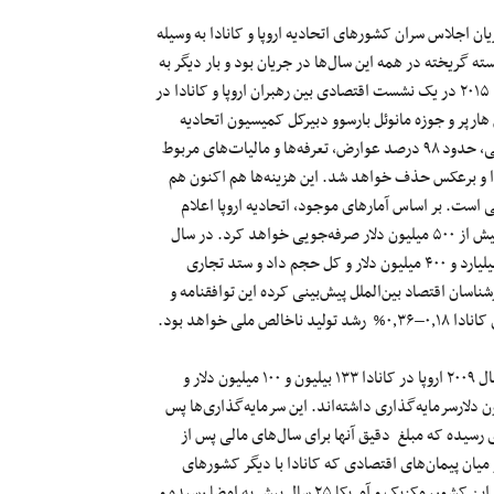
ماه مه ۲۰۰۹ ، هفت سال پیش در جریان اجلاس سران کشورهای اتحادیه اروپا و کانادا به وسیله
 گریخته در همه این سال‌ها در جریان بود و بار دیگر به
طور جدی‌تر در اجلاس ۱۸ مارس ۲۰۱۴ در اتاوا مطرح شد. در ۲۵ سپتامبر ۲۰۱۵ در یک نشست اقتصادی بین رهبران اروپا و کانادا در
فقنامه که روز ۱۸ اکتبر ۲۰۱۵ به وسیله استفن هارپر و جوزه مانوئل بارسوو دبیرکل کمیسیون اتحادیه
اروپا به امضاء رسیده بود، رونمایی شد و اکنون با تصویب آن به طور رسمی، حدود ۹۸ درصد عوارض، تعرفه‌ها و مالیات‌های مربوط
دا و برعکس حذف خواهد شد. این هزینه‌ها هم اکنون هم
ی است. بر اساس آمارهای موجود، اتحادیه اروپا اعلام
کرده سالانه در داد و ستد اقتصادی خود با کانادا با در نظر گرفتن «ستا» بیش از ۵۰۰ میلیون دلار صرفه‌جویی خواهد کرد. در سال
۲۰۱۲ صادرات کانادا به اروپا ۵۲ میلیارد و ۲۰۰ میلیون دلار و وارداتش ۶۲ میلیارد و ۴۰۰ میلیون دلار و کل حجم داد و ستد تجاری
 محاسبات کارشناسان اقتصاد بین‌الملل پیش‌بینی کرده این توافقنامه و
بر حسب آمارهایی که بانک مرکزی و اداره آمار کانادا منتشر کرده‌اند در سال ۲۰۰۹ اروپا در کانادا ۱۳۳ بیلیون و ۱۰۰ میلیون دلار و
شورهای عضو اتحادیه اروپا در محموع ۱۳۶ بیلیون و ۶۰۰ میلیون دلارسرمایه‌گذاری داشته‌اند. این سرمایه‌گذاری‌ها پس
۲۰ و اکنون به رقم‌های زیادتری رسیده که مبلغ دقیق آنها برای سال‌های مالی پس از
ر میان پیمان‌های اقتصادی که کانادا با دیگر کشورهای
جهان دارد پس از موافقنامه تجارت آزاد آمریکای شمالی NAFTA که بین این کشور، مکزیک و آمریکا ۲۵ سال پیش به امضا رسیده و