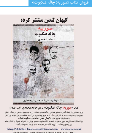
فروش کتاب «سوریه: چاله عنکبوت»