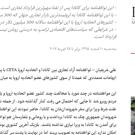
- این توافقنامه برای کانادا پس از نفتا مهم‌ترین قرارداد تجاری است.
کیهان
- با این توافقنامه کانادا به ثروتمندترین بازار تجاری جهان که 500 میلیون نفر مصرف‌کننده دارد، دست یافته است.
- کشورهای اتحادیه اروپا با این توافقنامه سالانه 500 میلیون دلار در پرداخت تعرفه های گمرکی صرفه‌جویی خواهند کرد.
- در شرایطی که سیاست‌های اقتصادی ترامپ به درستی روشن نیست،
قرارداد است.
لندن
سه شنبه ۱۰ اسفند ۱۳۹۵ برابر با ۲۸ فوریه ۲۰۱۷
علی شریف
ابهامات متعددی که عمدتا از سوی کشورهای عضو اتحادیه اروپا به میان 
این موافقتنامه در چند مورد با مخالفت چند کشور عضو اتحادیه اروپا و ی
مردم روبرو شد تا جایی که احتمال می رفت کنار گذاشته شود. از جمله د
علت شرط ویزا برای سفر شهروندان‌شان به کانادا، حاضر نبودند این توافقنامه
شهروندان جمهوری چک به کانادا برداشت و با رومانی و بلغارستان هم توا
برای آمدن به کانادا به ویزا نیازی نداشته باشند. بلژیک آخرین کشوری بو