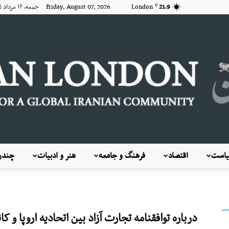
21.9
London
Friday, August 07, 2026 جمعه, ۱۶ مرداد ۱۴۰۵
C
است
اقتصاد
فرهنگ و جامعه
هنر و ادبیات
چندرس
KayhanLondon
درباره توافقنامه تجارت آزاد بین اتحادیه اروپا و کان