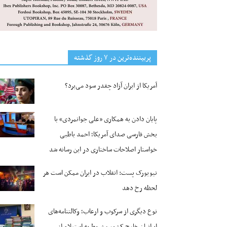
پربیننده‌ترین‌ در ۷ روز گذشته
آمریکا از ایران آزاد چقدر سود می‌برد؟
پایان دادن به همکاری «علی جوانمردی» با
بخش فارسی صدای آمریکا؛ احمد باطبی
خواستار اصلاحات ساختاری در این رسانه شد
نیویورک پست: انقلاب در ایران ممکن است هر
لحظه رخ دهد
نوع دیگری از سرکوب و ارعاب؛ وکالتنامه‌های
ایرانیان خارج کشور مشروط به استعلام از