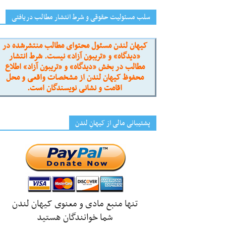
سلب مسئولیت حقوقی و شرط انتشار مطالب دریافتی
کیهان لندن مسئول محتوای مطالب منتشرشده در
«دیدگاه» و «تریبون آزاد» نیست. شرط انتشار
مطالب در بخش «دیدگاه» و «تریبون آزاد» اطلاع
محفوظ کیهان لندن از مشخصات واقعی و محل
اقامت و نشانی نویسندگان است.
پشتیبانی مالی از کیهانِ لندن
تنها منبع مادی و معنوی کیهان لندن
شما خوانندگان هستید