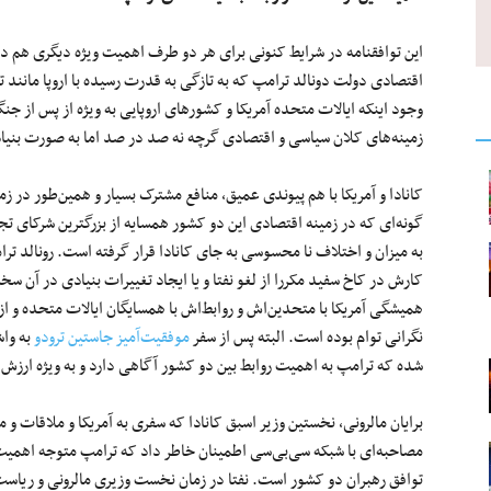
این توافقنامه در شرایط کنونی برای هر دو طرف اهمیت ویژه دیگری هم دار
اقتصادی دولت دونالد ترامپ که به تازگی به قدرت رسیده با اروپا مانند تق
وجود اینکه ایالات متحده آمریکا و کشورهای اروپایی به ویژه از پس از جن
زمینه‌های کلان سیاسی و اقتصادی گرچه نه صد در صد اما به صورت بنیادی
کانادا و آمریکا با هم پیوندی عمیق، منافع مشترک بسیار و همین‌طور در ز
گونه‌ای که در زمینه اقتصادی این دو کشور همسایه از بزرگترین شرکای ت
به میزان و اختلاف نا محسوسی به جای کانادا قرار گرفته است. رونالد ترا
کارش در کاخ سفید مکررا از لغو نفتا و یا ایجاد تغییرات بنیادی در آن 
همیشگی آمریکا با متحدین‌اش و روابط‌اش با همسایگان ایالات متحده و از جم
نگرانی توام بوده است. البته پس از سفر
موفقیت‌آمیز جاستین ترودو
به واش
شده که ترامپ به اهمیت روابط بین دو کشور آگاهی دارد و به ویژه ارزش 
برایان مالرونی، نخستین وزیر اسبق کانادا که سفری به آمریکا و ملاقات و 
مصاحبه‌ای با شبکه سی‌بی‌سی اطمینان خاطر داد که ترامپ متوجه اهمیت نف
توافق رهبران دو کشور است. نفتا در زمان نخست وزیری مالرونی و ریاست