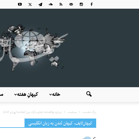
خانه
کیهانِ هفته
سی
برگ نخست
سیاست
درباره توافقنامه تجارت آزاد بین اتحادیه اروپا و کانادا
کیهان‌لایف، کیهان لندن به زبان انگلیسی